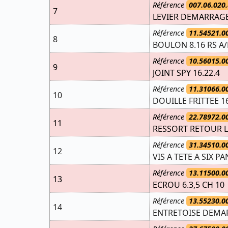
Référence
007.06.020.
7
LEVIER DEMARRAG
Référence
11.54521.0
8
BOULON 8.16 RS A
Référence
10.56015.0
9
JOINT SPY 16.22.4
Référence
11.31066.0
10
DOUILLE FRITTEE 16
Référence
22.78972.0
11
RESSORT RETOUR L
Référence
31.34510.0
12
VIS A TETE A SIX PA
Référence
13.11500.0
13
ECROU 6.3,5 CH 10
Référence
13.55230.0
14
ENTRETOISE DEMAR