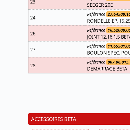
23
SEEGER 20E
Référence
27.64500.1
24
RONDELLE EP. 15.25
Référence
16.52000.0
26
JOINT 12.16.1,5 BET
Référence
11.65501.0
27
BOULON SPEC. POU
Référence
007.06.015.
28
DEMARRAGE BETA
ACCESSOIRES BETA