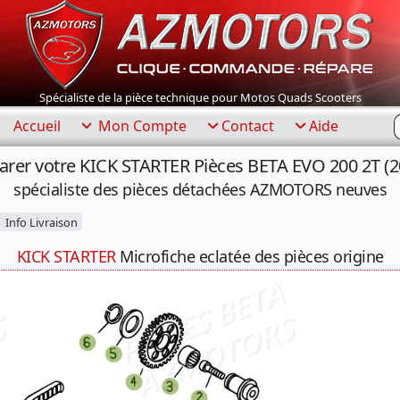
Spécialiste de la pièce technique pour Motos Quads Scooters
R
Accueil
Mon Compte
Contact
Aide
arer votre KICK STARTER Pièces BETA EVO 200 2T (2
spécialiste des pièces détachées AZMOTORS neuves
Info Livraison
KICK STARTER
Microfiche eclatée des pièces origine