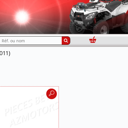
Panier
echercher...
011)