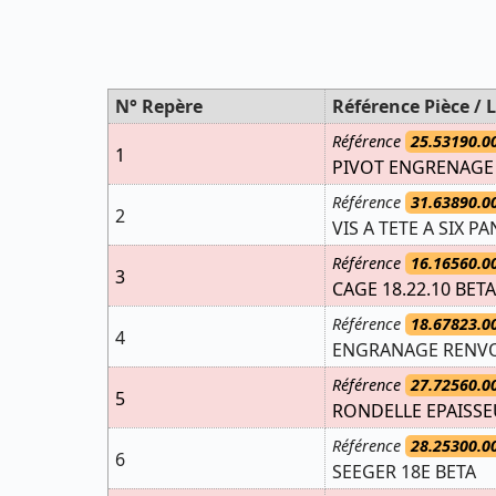
N° Repère
Référence Pièce / L
Référence
25.53190.0
1
PIVOT ENGRENAGE
Référence
31.63890.0
2
VIS A TETE A SIX P
Référence
16.16560.0
3
CAGE 18.22.10 BETA
Référence
18.67823.0
4
ENGRANAGE RENVOI
Référence
27.72560.0
5
RONDELLE EPAISSEU
Référence
28.25300.0
6
SEEGER 18E BETA