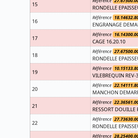
Référence
27.67500.0
15
RONDELLE EPAISSEU
Référence
18.14632.8
16
ENGRANAGE DEMAR
Référence
16.14300.0
17
CAGE 16.20.10
Référence
27.67500.0
18
RONDELLE EPAISSEU
Référence
10.15133.8
19
VILEBREQUIN REV-3
Référence
22.14111.8
20
MANCHON DEMARRA
Référence
22.36561.0
21
RESSORT DOUILLE R
Référence
27.73630.0
22
RONDELLE EPAISSEU
Référence
28.25400.0