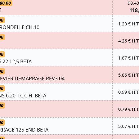
80.00
98,40
E
118
00
1,29 € H.T
/RONDELLE CH.10
00
4,26 € H.T
00
1,87 € H.T
.22.12,5 BETA
00
5,86 € H.T
EVIER DEMARRAGE REV3 04
00
0,99 € H.T
NS 6.20 T.C.C.H. BETA
00
0,79 € H.T
00
5,67 € H.T
RAGE 125 END BETA