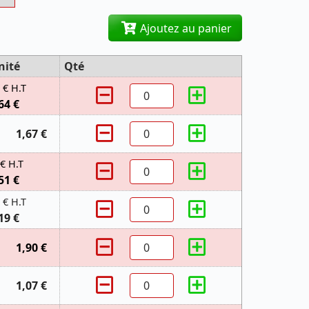
Ajoutez au panier
nité
Qté
 € H.T
64 €
1,67 €
 € H.T
51 €
 € H.T
19 €
1,90 €
1,07 €