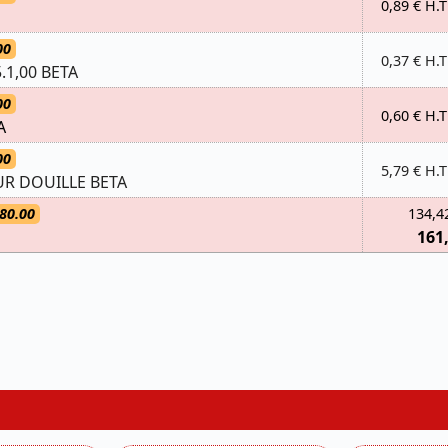
0,89 € H.T
00
0,37 € H.T
.1,00 BETA
00
0,60 € H.T
A
00
5,79 € H.T
R DOUILLE BETA
80.00
134,4
161