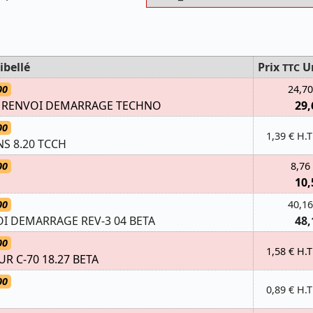
ibellé
Prix
U
TTC
00
24,70
 RENVOI DEMARRAGE TECHNO
29,
00
1,39 € H.T
ANS 8.20 TCCH
00
8,76
10,
00
40,16
 DEMARRAGE REV-3 04 BETA
48,
00
1,58 € H.T
R C-70 18.27 BETA
00
0,89 € H.T