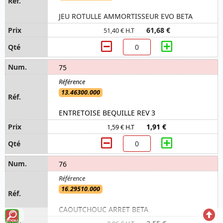
JEU ROTULLE AMMORTISSEUR EVO BETA
61,68 €
51,40 € H.T
75
13.46300.000
ENTRETOISE BEQUILLE REV 3
1,91 €
1,59 € H.T
76
16.29510.000
CAOUTCHOUC ARRET BETA
Voir
Reto