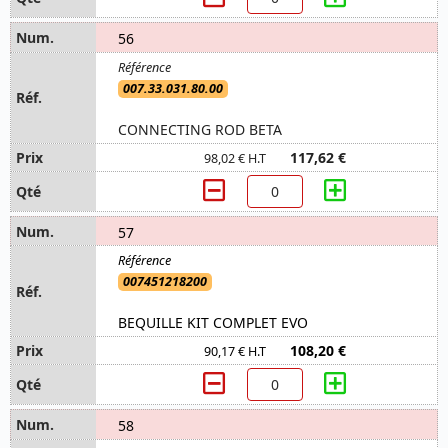
56
007.33.031.80.00
CONNECTING ROD BETA
117,62 €
98,02 € H.T
57
007451218200
BEQUILLE KIT COMPLET EVO
108,20 €
90,17 € H.T
58