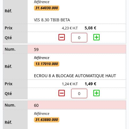
31.64030.000
VIS 8.30 TBIB BETA
5,08 €
4,23 € H.T
59
13.17010.000
ECROU 8 A BLOCAGE AUTOMATIQUE HAUT
1,49 €
1,24 € H.T
60
31.63880.000