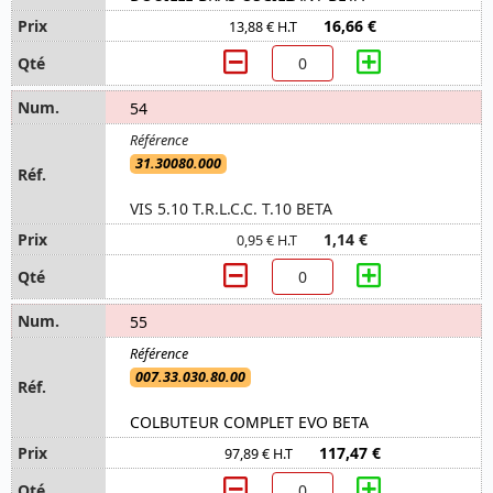
16,66 €
13,88 € H.T
54
31.30080.000
VIS 5.10 T.R.L.C.C. T.10 BETA
1,14 €
0,95 € H.T
55
007.33.030.80.00
COLBUTEUR COMPLET EVO BETA
117,47 €
97,89 € H.T