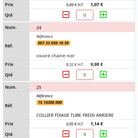
1,07 €
0,89 € H.T
24
007.33.050.10.59
couvre chaine noir
9,98 €
8,32 € H.T
25
15.14300.000
COLLIER FIXAGE TUBE FREIN ARRIERE
1,14 €
0,95 € H.T