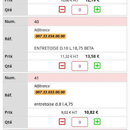
10,66 € H.T
40
007.33.034.00.00
ENTRETOISE D.10 L.18,75 BETA
13,58 €
11,32 € H.T
41
007.33.033.00.00
entretoise d.8 l.4,75
10,82 €
9,02 € H.T