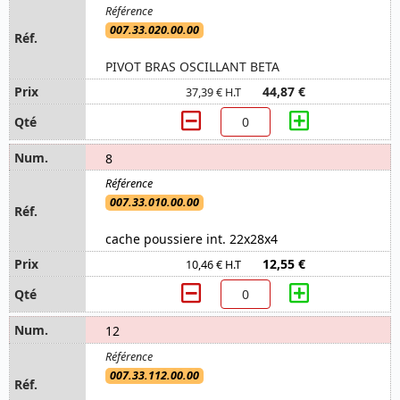
007.33.020.00.00
PIVOT BRAS OSCILLANT BETA
44,87 €
37,39 € H.T
8
007.33.010.00.00
cache poussiere int. 22x28x4
12,55 €
10,46 € H.T
12
007.33.112.00.00