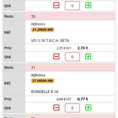
70
31.29820.000
VIS 5.16 T.B.C.H. BETA
2,70 €
2,25 € H.T
71
27.49500.000
RONDELLE 8.16
0,77 €
0,64 € H.T