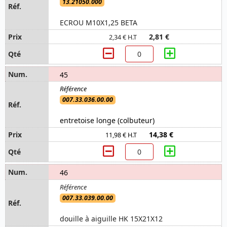
13.21050.000
ECROU M10X1,25 BETA
2,81 €
2,34 € H.T
45
007.33.036.00.00
entretoise longe (colbuteur)
14,38 €
11,98 € H.T
46
007.33.039.00.00
douille à aiguille HK 15X21X12