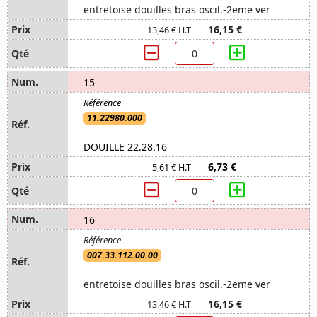
entretoise douilles bras oscil.-2eme ver
16,15 €
13,46 € H.T
15
11.22980.000
DOUILLE 22.28.16
6,73 €
5,61 € H.T
16
007.33.112.00.00
entretoise douilles bras oscil.-2eme ver
16,15 €
13,46 € H.T