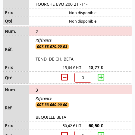
FOURCHE EVO 200 2T -11-
Non disponible
Non disponible
2
007.33.070.00.03
TEND. DE CH. BETA
18,77 €
15,64 € H.T
3
007.33.060.00.00
BEQUILLE BETA
60,50 €
50,42 € H.T