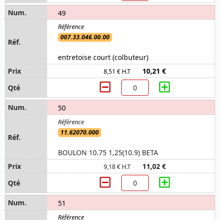
49
007.33.046.00.00
entretoise court (colbuteur)
10,21 €
8,51 € H.T
50
11.62070.000
BOULON 10.75 1,25(10.9) BETA
11,02 €
9,18 € H.T
51