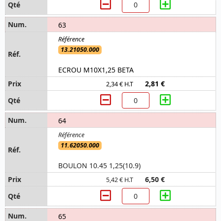
63
13.21050.000
ECROU M10X1,25 BETA
2,81 €
2,34 € H.T
64
11.62050.000
BOULON 10.45 1,25(10.9)
6,50 €
5,42 € H.T
65