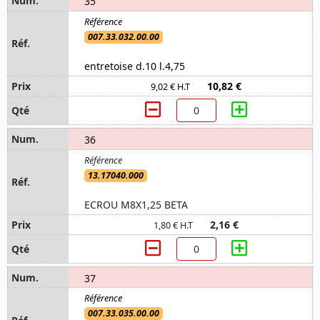
35
007.33.032.00.00
entretoise d.10 l.4,75
10,82 €
9,02 € H.T
36
13.17040.000
ECROU M8X1,25 BETA
2,16 €
1,80 € H.T
37
007.33.035.00.00