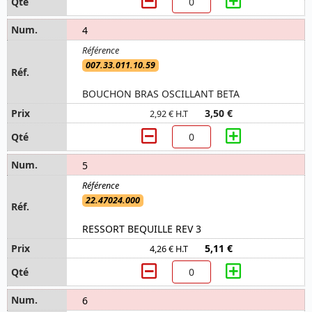
4
007.33.011.10.59
BOUCHON BRAS OSCILLANT BETA
3,50 €
2,92 € H.T
5
22.47024.000
RESSORT BEQUILLE REV 3
5,11 €
4,26 € H.T
6