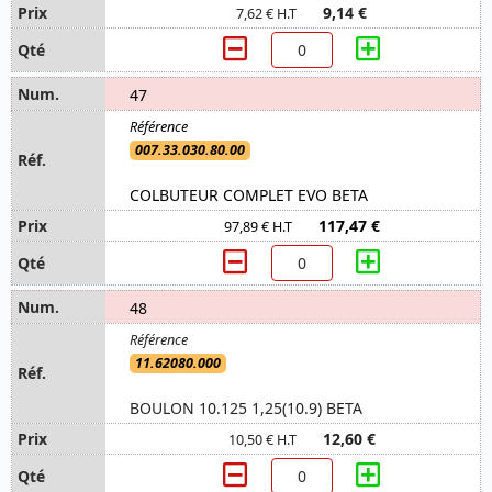
9,14 €
7,62 € H.T
47
007.33.030.80.00
COLBUTEUR COMPLET EVO BETA
117,47 €
97,89 € H.T
48
11.62080.000
BOULON 10.125 1,25(10.9) BETA
12,60 €
10,50 € H.T