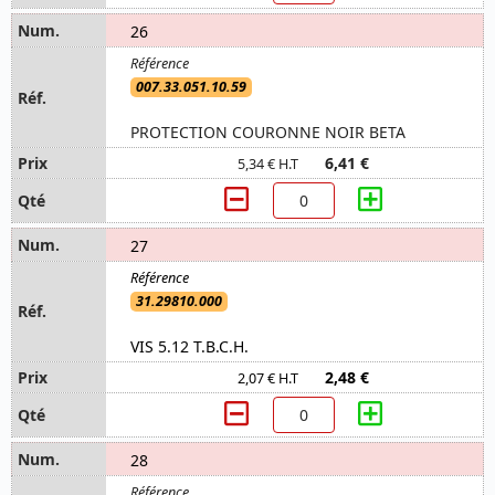
26
007.33.051.10.59
PROTECTION COURONNE NOIR BETA
6,41 €
5,34 € H.T
27
31.29810.000
VIS 5.12 T.B.C.H.
2,48 €
2,07 € H.T
28