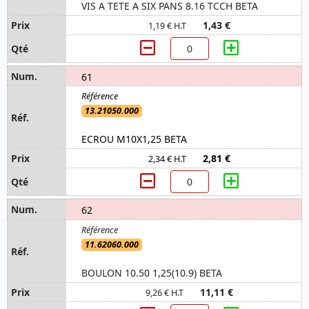
VIS A TETE A SIX PANS 8.16 TCCH BETA
1,43 €
1,19 € H.T
61
13.21050.000
ECROU M10X1,25 BETA
2,81 €
2,34 € H.T
62
11.62060.000
BOULON 10.50 1,25(10.9) BETA
11,11 €
9,26 € H.T