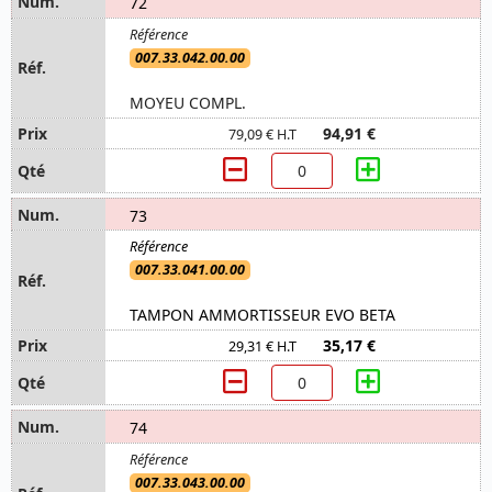
72
007.33.042.00.00
MOYEU COMPL.
94,91 €
79,09 € H.T
73
007.33.041.00.00
TAMPON AMMORTISSEUR EVO BETA
35,17 €
29,31 € H.T
74
007.33.043.00.00