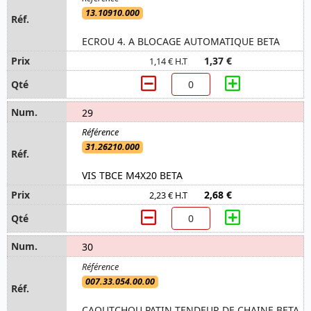
13.10910.000
ECROU 4. A BLOCAGE AUTOMATIQUE BETA
1,37 €
1,14 € H.T
29
31.26210.000
VIS TBCE M4X20 BETA
2,68 €
2,23 € H.T
30
007.33.054.00.00
CAOUTCHOU PATIN TENDEUR DE CHAINE BETA