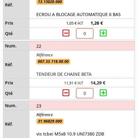
13.13020.000
ECROU A BLOCAGE AUTOMATIQUE 6 BAS
1,26 €
1,05 € H.T
22
007.33.118.00.00
TENDEUR DE CHAINE BETA
14,29 €
11,91 € H.T
23
31.96829.000
vis tcbei M5x8 10.9 UNI7380 ZDB