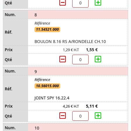
8
11.54521.000
BOULON 8.16 RS A/RONDELLE CH.10
1,55 €
1,29 € H.T
9
10.56015.000
JOINT SPY 16.22.4
5,11 €
4,26 € H.T
10