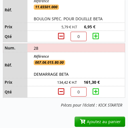
11.65501.000
BOULON SPEC. POUR DOUILLE BETA
6,95 €
5,79 € H.T
28
007.06.015.80.00
DEMARRAGE BETA
161,30 €
134,42 € H.T
Pièces pour l'éclaté : KICK STARTER
Ajoutez au panier