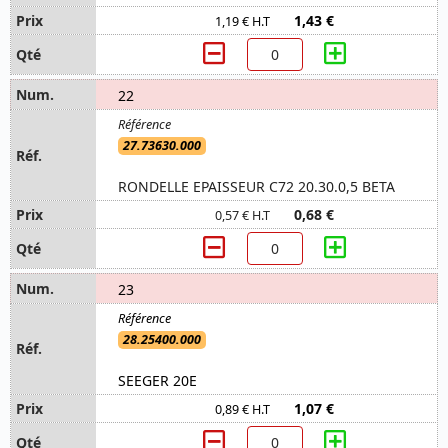
1,43 €
1,19 € H.T
22
27.73630.000
RONDELLE EPAISSEUR C72 20.30.0,5 BETA
0,68 €
0,57 € H.T
23
28.25400.000
SEEGER 20E
1,07 €
0,89 € H.T