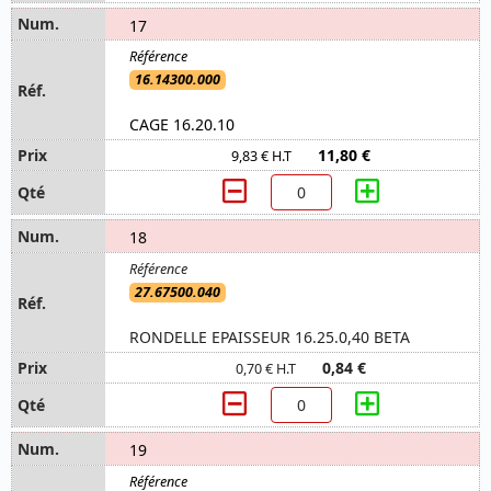
17
16.14300.000
CAGE 16.20.10
11,80 €
9,83 € H.T
18
27.67500.040
RONDELLE EPAISSEUR 16.25.0,40 BETA
0,84 €
0,70 € H.T
19