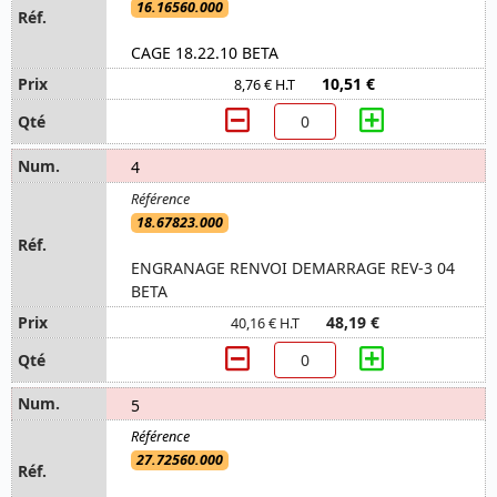
16.16560.000
CAGE 18.22.10 BETA
10,51 €
8,76 € H.T
4
18.67823.000
ENGRANAGE RENVOI DEMARRAGE REV-3 04
BETA
48,19 €
40,16 € H.T
5
27.72560.000