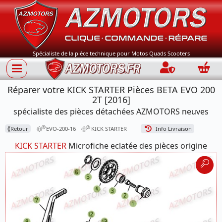
Spécialiste de la pièce technique pour Motos Quads Scooters
Connection
Panie
Réparer votre KICK STARTER Pièces BETA EVO 200
2T [2016]
spécialiste des pièces détachées AZMOTORS neuves
⟪
Retour
EVO-200-16
KICK STARTER
Info Livraison
KICK STARTER
Microfiche eclatée des pièces origine