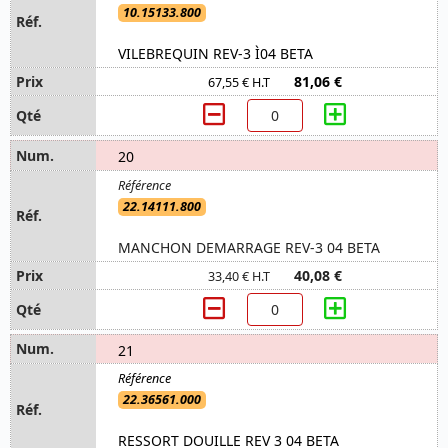
10.15133.800
VILEBREQUIN REV-3 Ì04 BETA
81,06 €
67,55 € H.T
20
22.14111.800
MANCHON DEMARRAGE REV-3 04 BETA
40,08 €
33,40 € H.T
21
22.36561.000
RESSORT DOUILLE REV 3 04 BETA