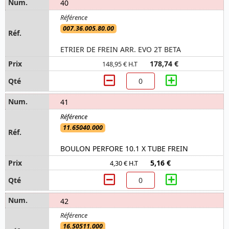
40
007.36.005.80.00
ETRIER DE FREIN ARR. EVO 2T BETA
178,74 €
148,95 € H.T
41
11.65040.000
BOULON PERFORE 10.1 X TUBE FREIN
5,16 €
4,30 € H.T
42
16.50511.000