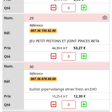
29
007.36.195.82.00
JEU PETIT PISTONS ET JOINT PINCES BETA
53,27 €
44,39 € H.T
30
007.36.078.00.00
bullon pipe+vidange etrier frein arr.EVO
12,30 €
10,25 € H.T