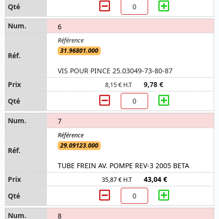
6
31.96801.000
VIS POUR PINCE 25.03049-73-80-87
9,78 €
8,15 € H.T
7
29.09123.000
TUBE FREIN AV. POMPE REV-3 2005 BETA
43,04 €
35,87 € H.T
8