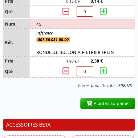
0,14 €
0,12 € H.T
45
007.36.081.00.00
RONDELLE BULLON AIR ETRIER FREIN
2,38 €
1,98 € H.T
Pièces pour l'éclaté : FREINS
Ajoutez au panier
ACCESSOIRES BETA