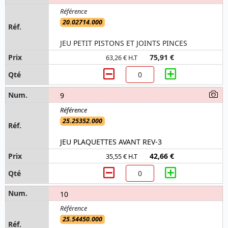
20.02714.000
JEU PETIT PISTONS ET JOINTS PINCES
75,91 €
63,26 € H.T
9
25.25352.000
JEU PLAQUETTES AVANT REV-3
42,66 €
35,55 € H.T
10
25.54450.000