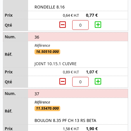
RONDELLE 8.16
0,77 €
0,64 € H.T
36
16.50510.000
JOINT 10.15.1 CUIVRE
1,07 €
0,89 € H.T
37
11.55470.000
BOULON 8.35 PF CH 13 RS BETA
1,90 €
1,58 € H.T