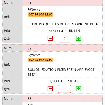
31
007.36.008.82.00
JEU DE PLAQUETTES DE FREIN ORIGINE BETA
58,14 €
48,45 € H.T
32
007.36.077.00.00
BULLON FIXATION PLIER FREIN ARR.EVO2T
BETA
10,31 €
8,59 € H.T
33