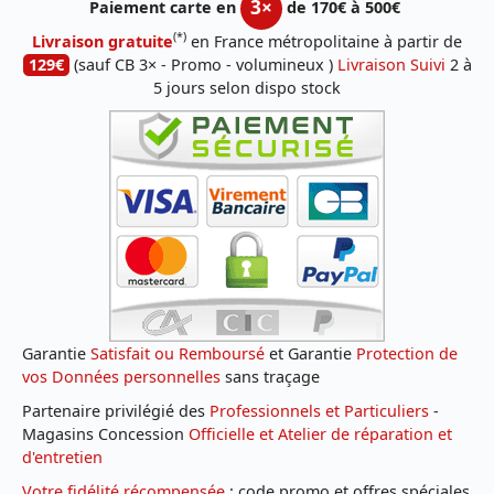
3×
Paiement carte en
de 170€ à 500€
(*)
Livraison gratuite
en France métropolitaine à partir de
129€
(sauf CB 3× - Promo - volumineux )
Livraison Suivi
2 à
5 jours selon dispo stock
Garantie
Satisfait ou Remboursé
et Garantie
Protection de
vos Données personnelles
sans traçage
Partenaire privilégié des
Professionnels et Particuliers
-
Magasins Concession
Officielle et Atelier de réparation et
d'entretien
Votre fidélité récompensée
: code promo et offres spéciales