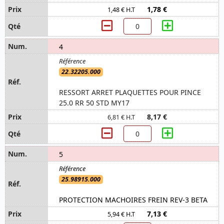
1,78 €
1,48 € H.T
4
22.32205.000
RESSORT ARRET PLAQUETTES POUR PINCE
25.0 RR 50 STD MY17
8,17 €
6,81 € H.T
5
25.98915.000
PROTECTION MACHOIRES FREIN REV-3 BETA
7,13 €
5,94 € H.T