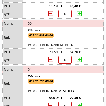
13,48 €
11,23 € H.T
20
007.36.002.80.00
POMPE FREIN ARRIERE BETA
84,26 €
70,22 € H.T
21
007.36.150.80.00
POMPE FREIN ARR. VTM BETA
70,36 €
58,63 € H.T