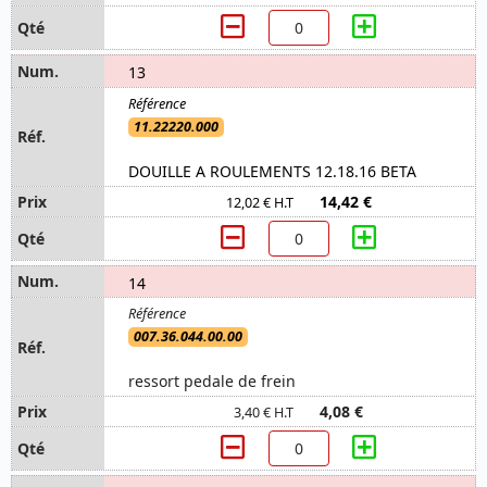
13
11.22220.000
DOUILLE A ROULEMENTS 12.18.16 BETA
14,42 €
12,02 € H.T
14
007.36.044.00.00
ressort pedale de frein
4,08 €
3,40 € H.T