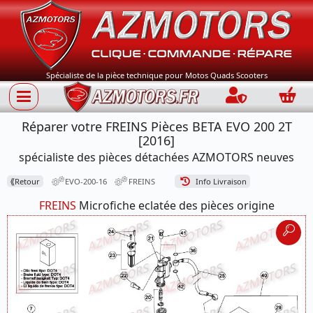
Spécialiste de la pièce technique pour Motos Quads Scooters
Connection
Panie
Réparer votre FREINS Pièces BETA EVO 200 2T
[2016]
spécialiste des pièces détachées AZMOTORS neuves
⟪
Retour
EVO-200-16
FREINS
Info Livraison
FREINS
Microfiche eclatée des pièces origine