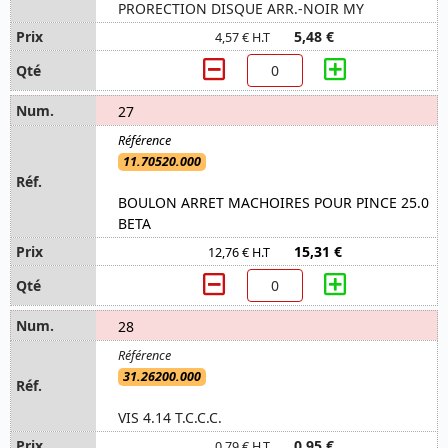
PRORECTION DISQUE ARR.-NOIR MY
5,48 €
4,57 € H.T
27
11.70520.000
BOULON ARRET MACHOIRES POUR PINCE 25.0
BETA
15,31 €
12,76 € H.T
28
31.26200.000
VIS 4.14 T.C.C.C.
0,95 €
0,79 € H.T