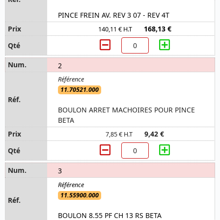
PINCE FREIN AV. REV 3 07 - REV 4T
168,13 €
140,11 € H.T
2
11.70521.000
BOULON ARRET MACHOIRES POUR PINCE
BETA
9,42 €
7,85 € H.T
3
11.55900.000
BOULON 8.55 PF CH 13 RS BETA