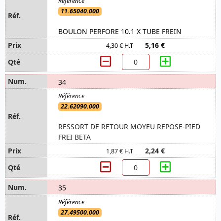
11.65040.000
BOULON PERFORE 10.1 X TUBE FREIN
5,16 €
4,30 € H.T
34
22.62090.000
RESSORT DE RETOUR MOYEU REPOSE-PIED
FREI BETA
2,24 €
1,87 € H.T
35
27.49500.000