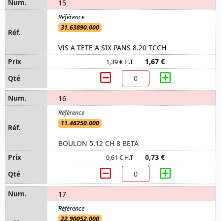
15
31.63890.000
VIS A TETE A SIX PANS 8.20 TCCH
1,67 €
1,39 € H.T
16
11.46250.000
BOULON 5.12 CH 8 BETA
0,73 €
0,61 € H.T
17
22.90052.000