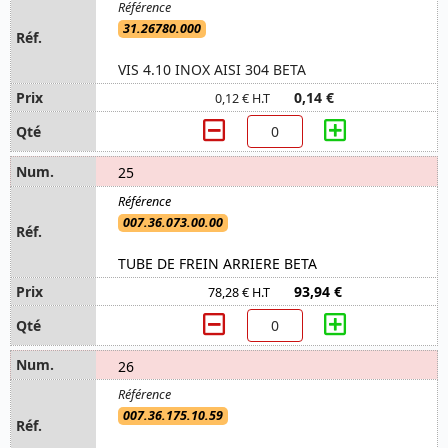
31.26780.000
VIS 4.10 INOX AISI 304 BETA
0,14 €
0,12 € H.T
25
007.36.073.00.00
TUBE DE FREIN ARRIERE BETA
93,94 €
78,28 € H.T
26
007.36.175.10.59