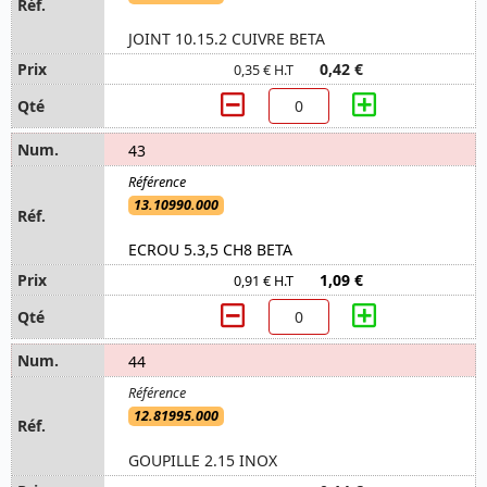
JOINT 10.15.2 CUIVRE BETA
0,42 €
0,35 € H.T
43
13.10990.000
ECROU 5.3,5 CH8 BETA
1,09 €
0,91 € H.T
44
12.81995.000
GOUPILLE 2.15 INOX