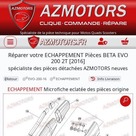
Spécialiste de la pièce technique pour Motos Quads Scooters
Connection
Panie
Réparer votre ECHAPPEMENT Pièces BETA EVO
200 2T [2016]
spécialiste des pièces détachées AZMOTORS neuves
⟪
Retour
EVO-200-16
ECHAPPEMENT
Info Livraison
ECHAPPEMENT
Microfiche eclatée des pièces origine