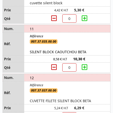
cuvette silent block
5,30 €
4,42 € H.T
11
007.37.035.00.00
SILENT BLOCK CAOUTCHOU BETA
10,30 €
8,58 € H.T
12
007.37.037.00.00
CUVETTE FILETE SILENT BLOCK BETA
6,29 €
5,24 € H.T