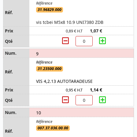
31.96829.000
vis tcbei M5x8 10.9 UNI7380 ZDB
1,07 €
0,89 € H.T
9
31.23500.000
VIS 4,2.13 AUTOTARADEUSE
1,14 €
0,95 € H.T
10
007.37.036.00.00