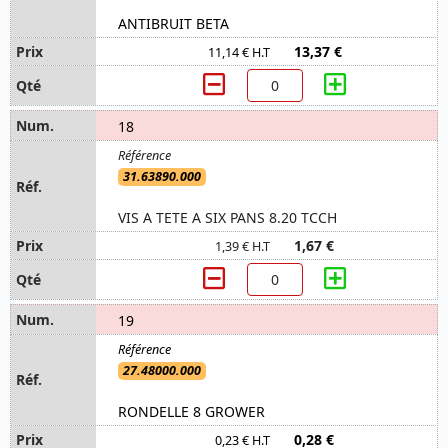
ANTIBRUIT BETA
13,37 €
11,14 € H.T
18
31.63890.000
VIS A TETE A SIX PANS 8.20 TCCH
1,67 €
1,39 € H.T
19
27.48000.000
RONDELLE 8 GROWER
0,28 €
0,23 € H.T