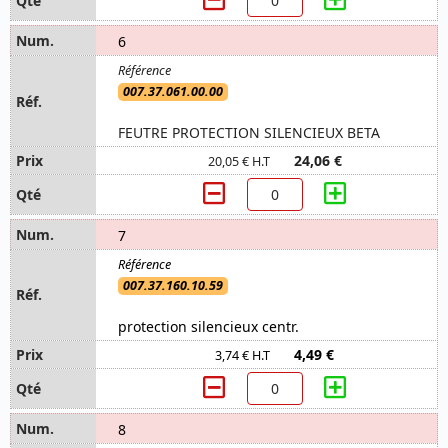
6
007.37.061.00.00
FEUTRE PROTECTION SILENCIEUX BETA
24,06 €
20,05 € H.T
7
007.37.160.10.59
protection silencieux centr.
4,49 €
3,74 € H.T
8