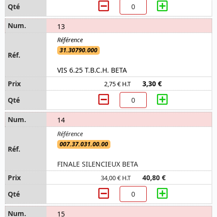
13
31.30790.000
VIS 6.25 T.B.C.H. BETA
3,30 €
2,75 € H.T
14
007.37.031.00.00
FINALE SILENCIEUX BETA
40,80 €
34,00 € H.T
15