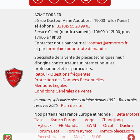
AZMOTORS.FR
56 rue Docteur Aimé Audubert - 19000 Tulle
( France )
Téléphone
+33 (0)5 55 20 99 03
Service Client (mardi à samedi) : 10h00 à 12h00, puis
17h00 à 19h00
Contactez nous par courriel :
contact@azmotors.fr
et par
formulaire pour toute demande
.
Spécialiste de la vente de pièces techniques neuf
d'origine constructeur sur internet pour les
professionnel et les particuliers.
Retour - Questions fréquentes
Protection des Données Personnelles
Mentions Légales
Conditions Générales de Vente
azmotors, spécialiste pièces origine depuis 1992 - Tous droits
réservés 2025
-
Plan de site
Nos partenaires France Europe et Monde :
Beta Motors
Italie
Kymco Europe
Voge
ChangJiang
Hytrack
FB Mondial
SWM
Orcal
Daelim
Forum Beta
Forum Kymco
Kymco-pieces.com
Voir
Reto
Piecesbeta.com
Masaï
SLOE