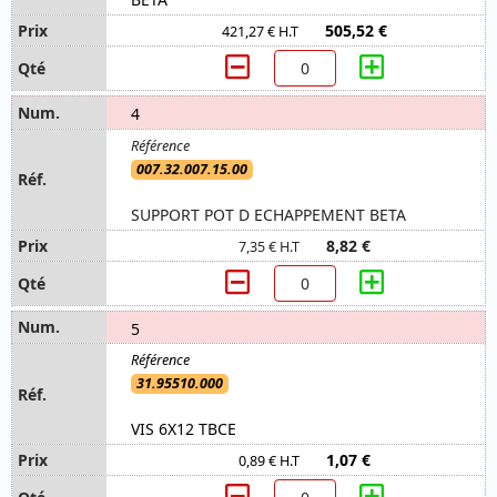
505,52 €
421,27 € H.T
4
007.32.007.15.00
SUPPORT POT D ECHAPPEMENT BETA
8,82 €
7,35 € H.T
5
31.95510.000
VIS 6X12 TBCE
1,07 €
0,89 € H.T