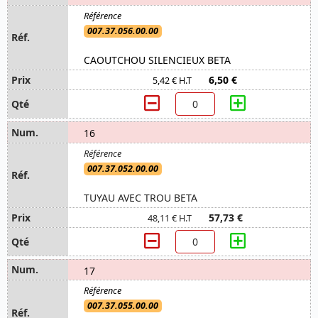
007.37.056.00.00
CAOUTCHOU SILENCIEUX BETA
6,50 €
5,42 € H.T
16
007.37.052.00.00
TUYAU AVEC TROU BETA
57,73 €
48,11 € H.T
17
007.37.055.00.00