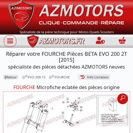
Spécialiste de la pièce technique pour Motos Quads Scooters
Connection
Panie
Réparer votre FOURCHE Pièces BETA EVO 200 2T
[2015]
spécialiste des pièces détachées AZMOTORS neuves
⟪
Retour
EVO-200-15
FOURCHE
Info Livraison
FOURCHE
Microfiche eclatée des pièces origine