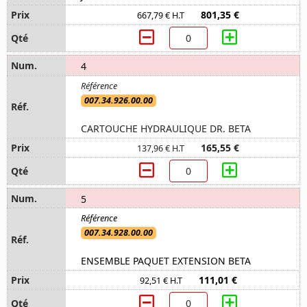
801,35 €
667,79 € H.T
4
007.34.926.00.00
CARTOUCHE HYDRAULIQUE DR. BETA
165,55 €
137,96 € H.T
5
007.34.928.00.00
ENSEMBLE PAQUET EXTENSION BETA
111,01 €
92,51 € H.T