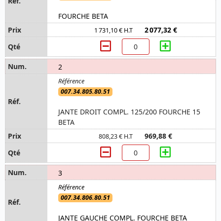
FOURCHE BETA
2 077,32 €
1 731,10 € H.T
2
007.34.805.80.51
JANTE DROIT COMPL. 125/200 FOURCHE 15
BETA
969,88 €
808,23 € H.T
3
007.34.806.80.51
JANTE GAUCHE COMPL. FOURCHE BETA