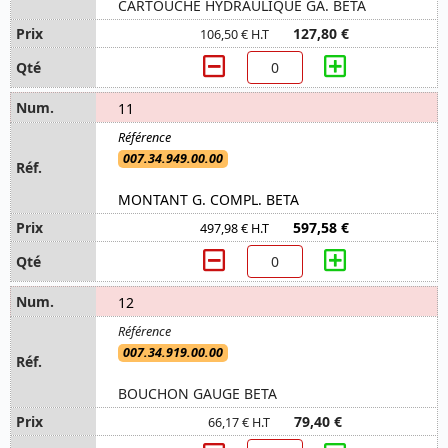
CARTOUCHE HYDRAULIQUE GA. BETA
127,80 €
106,50 € H.T
11
007.34.949.00.00
MONTANT G. COMPL. BETA
597,58 €
497,98 € H.T
12
007.34.919.00.00
BOUCHON GAUGE BETA
79,40 €
66,17 € H.T