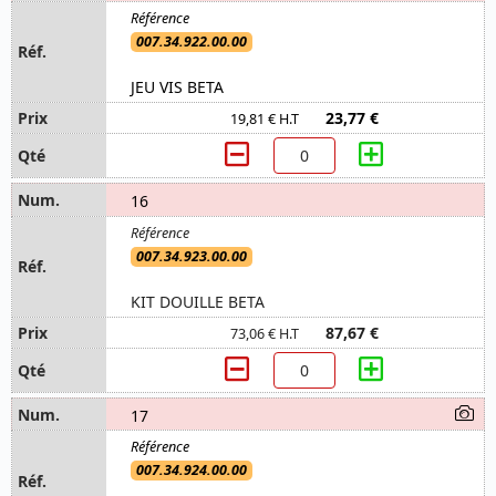
007.34.922.00.00
JEU VIS BETA
23,77 €
19,81 € H.T
16
007.34.923.00.00
KIT DOUILLE BETA
87,67 €
73,06 € H.T
17
007.34.924.00.00