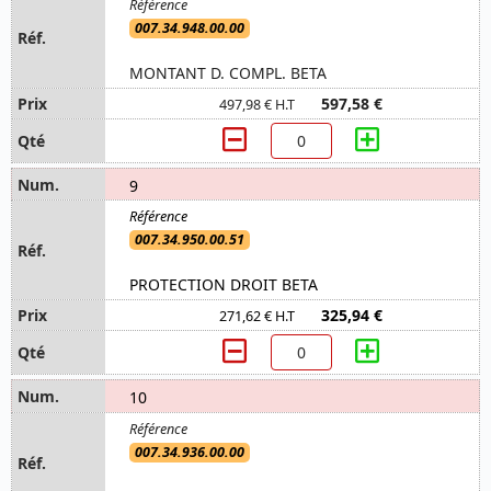
007.34.948.00.00
MONTANT D. COMPL. BETA
597,58 €
497,98 € H.T
9
007.34.950.00.51
PROTECTION DROIT BETA
325,94 €
271,62 € H.T
10
007.34.936.00.00