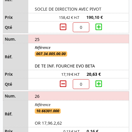
SOCLE DE DIRECTION AVEC PIVOT
190,10 €
158,42 € H.T
25
007.34.005.00.00
DE TE INF. FOURCHE EVO BETA
20,63 €
17,19 € H.T
26
10.66301.000
OR 17,96.2,62
0,16 €
0,13 € H.T