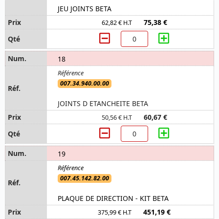
JEU JOINTS BETA
75,38 €
62,82 € H.T
18
007.34.940.00.00
JOINTS D ETANCHEITE BETA
60,67 €
50,56 € H.T
19
007.45.142.82.00
PLAQUE DE DIRECTION - KIT BETA
451,19 €
375,99 € H.T