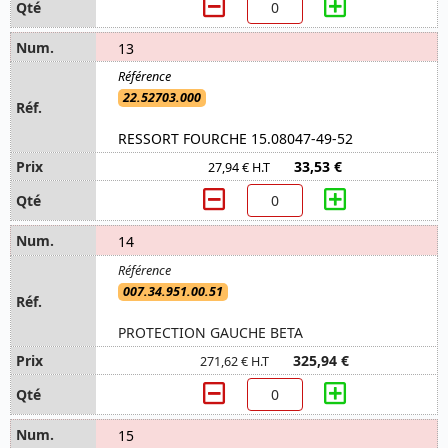
13
22.52703.000
RESSORT FOURCHE 15.08047-49-52
33,53 €
27,94 € H.T
14
007.34.951.00.51
PROTECTION GAUCHE BETA
325,94 €
271,62 € H.T
15