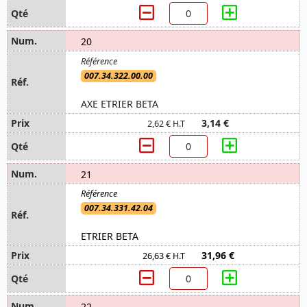
20
007.34.322.00.00
AXE ETRIER BETA
3,14 €
2,62 € H.T
21
007.34.331.42.04
ETRIER BETA
31,96 €
26,63 € H.T
22