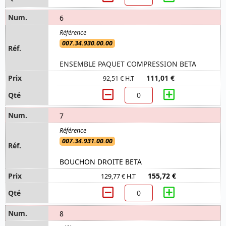
6
007.34.930.00.00
ENSEMBLE PAQUET COMPRESSION BETA
111,01 €
92,51 € H.T
7
007.34.931.00.00
BOUCHON DROITE BETA
155,72 €
129,77 € H.T
8