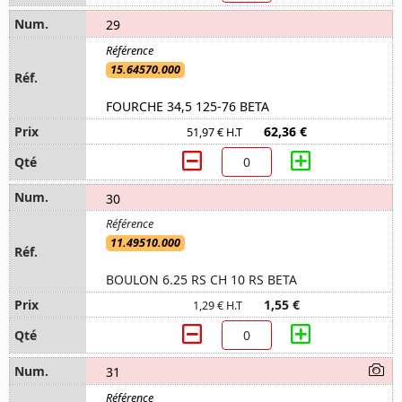
29
15.64570.000
FOURCHE 34,5 125-76 BETA
62,36 €
51,97 € H.T
30
11.49510.000
BOULON 6.25 RS CH 10 RS BETA
1,55 €
1,29 € H.T
31