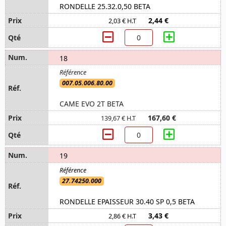
RONDELLE 25.32.0,50 BETA
2,44 €
2,03 € H.T
18
007.05.006.80.00
CAME EVO 2T BETA
167,60 €
139,67 € H.T
19
27.74250.000
RONDELLE EPAISSEUR 30.40 SP 0,5 BETA
3,43 €
2,86 € H.T