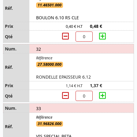
11.46501.000
BOULON 6.10 RS CLE
0,48 €
0,40 € H.T
32
27.58000.000
RONDELLE EPAISSEUR 6.12
1,37 €
1,14 € H.T
33
31.96826.000
VIS SPECIAL BETA