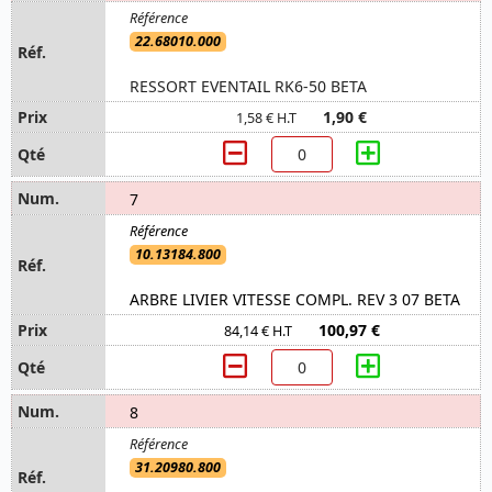
22.68010.000
RESSORT EVENTAIL RK6-50 BETA
1,90 €
1,58 € H.T
7
10.13184.800
ARBRE LIVIER VITESSE COMPL. REV 3 07 BETA
100,97 €
84,14 € H.T
8
31.20980.800