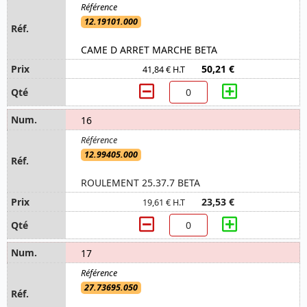
12.19101.000
CAME D ARRET MARCHE BETA
50,21 €
41,84 € H.T
16
12.99405.000
ROULEMENT 25.37.7 BETA
23,53 €
19,61 € H.T
17
27.73695.050