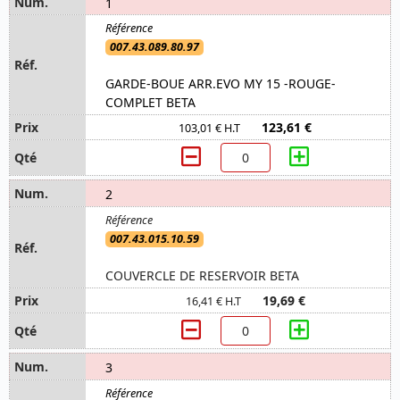
1
007.43.089.80.97
GARDE-BOUE ARR.EVO MY 15 -ROUGE-
COMPLET BETA
123,61 €
103,01 € H.T
2
007.43.015.10.59
COUVERCLE DE RESERVOIR BETA
19,69 €
16,41 € H.T
3