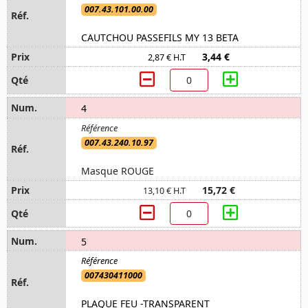
007.43.101.00.00
CAUTCHOU PASSEFILS MY 13 BETA
3,44 €
2,87 € H.T
4
007.43.240.10.97
Masque ROUGE
15,72 €
13,10 € H.T
5
007430411000
PLAQUE FEU -TRANSPARENT