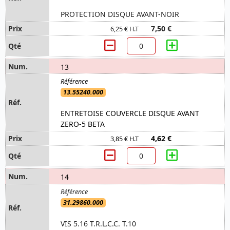
PROTECTION DISQUE AVANT-NOIR
7,50 €
6,25 € H.T
13
13.55240.000
ENTRETOISE COUVERCLE DISQUE AVANT
ZERO-5 BETA
4,62 €
3,85 € H.T
14
31.29860.000
VIS 5.16 T.R.L.C.C. T.10