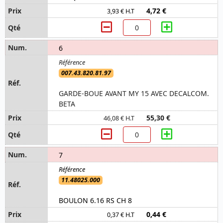
4,72 €
3,93 € H.T
6
007.43.820.81.97
GARDE-BOUE AVANT MY 15 AVEC DECALCOM.
BETA
55,30 €
46,08 € H.T
7
11.48025.000
BOULON 6.16 RS CH 8
0,44 €
0,37 € H.T