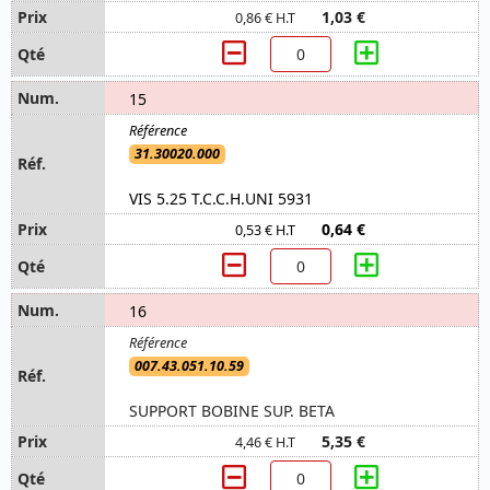
1,03 €
0,86 € H.T
15
31.30020.000
VIS 5.25 T.C.C.H.UNI 5931
0,64 €
0,53 € H.T
16
007.43.051.10.59
SUPPORT BOBINE SUP. BETA
5,35 €
4,46 € H.T