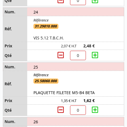
24
31.29810.000
VIS 5.12 T.B.C.H.
2,48 €
2,07 € H.T
25
25.58060.000
PLAQUETTE FILETEE M5-B4 BETA
1,62 €
1,35 € H.T
26