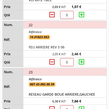
1,07 €
0,89 € H.T
22
15.01823.053
FEU ARRIERE REV 3 06
2,46 €
2,05 € H.T
23
007.43.092.00.59
RESEAU GARDE-BOUE ARRIERE,GAUCHEE
7,66 €
6,38 € H.T