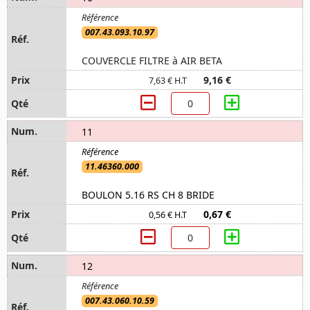
007.43.093.10.97
COUVERCLE FILTRE à AIR BETA
9,16 €
7,63 € H.T
11
11.46360.000
BOULON 5.16 RS CH 8 BRIDE
0,67 €
0,56 € H.T
12
007.43.060.10.59