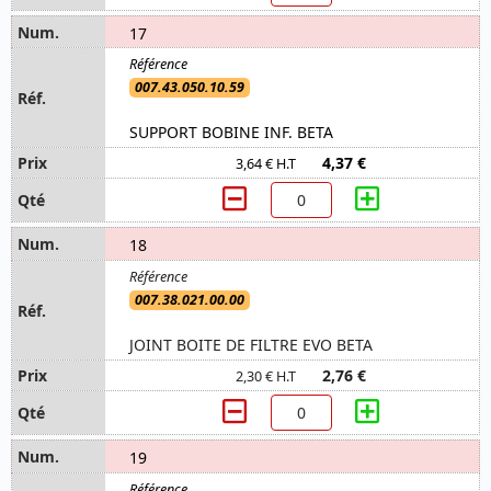
17
007.43.050.10.59
SUPPORT BOBINE INF. BETA
4,37 €
3,64 € H.T
18
007.38.021.00.00
JOINT BOITE DE FILTRE EVO BETA
2,76 €
2,30 € H.T
19