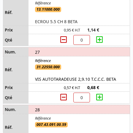
13.11000.000
ECROU 5.5 CH 8 BETA
1,14 €
0,95 € H.T
27
31.22550.000
VIS AUTOTARADEUSE 2,9.10 T.C.C.C. BETA
0,68 €
0,57 € H.T
28
007.43.091.00.59