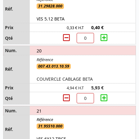
31.29828.000
VIS 5.12 BETA
0,40 €
0,33 € H.T
20
007.43.013.10.59
COUVERCLE CABLAGE BETA
5,93 €
4,94 € H.T
21
31.95510.000
VIS 6X12 TBCE