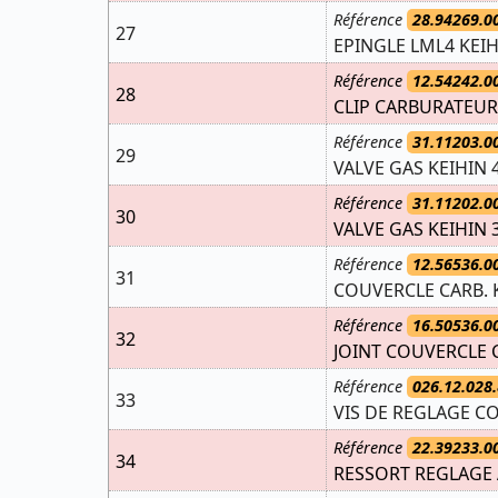
Référence
28.94269.0
27
EPINGLE LML4 KEIH
Référence
12.54242.0
28
CLIP CARBURATEUR
Référence
31.11203.0
29
VALVE GAS KEIHIN 4
Référence
31.11202.0
30
VALVE GAS KEIHIN 3
Référence
12.56536.0
31
COUVERCLE CARB. 
Référence
16.50536.0
32
JOINT COUVERCLE C
Référence
026.12.028.
33
VIS DE REGLAGE C
Référence
22.39233.0
34
RESSORT REGLAGE A