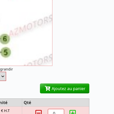
agrandir
Ajoutez au panier
nité
Qté
 € H.T