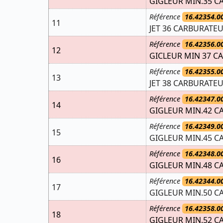
GIGLEUR MIN.35 C
Référence
16.42354.0
11
JET 36 CARBURATEU
Référence
16.42356.0
12
GICLEUR MIN 37 CA
Référence
16.42355.0
13
JET 38 CARBURATEU
Référence
16.42347.0
14
GIGLEUR MIN.42 C
Référence
16.42349.0
15
GIGLEUR MIN.45 C
Référence
16.42348.0
16
GIGLEUR MIN.48 C
Référence
16.42344.0
17
GIGLEUR MIN.50 C
Référence
16.42358.0
18
GIGLEUR MIN.52 C