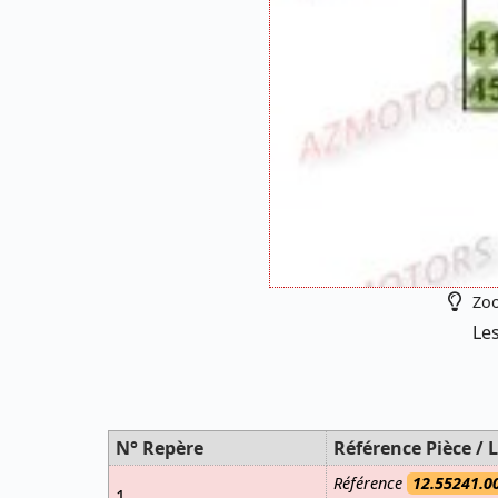
Zoo
Les
N° Repère
Référence Pièce / L
Référence
12.55241.0
1