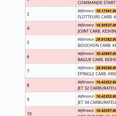
COMMANDE STARTER
Référence
16.17341.0
2
FLOTTEURS CARB. K
Référence
16.50537.0
4
JOINT CARB. KEIHIN
Référence
29.01282.0
5
BOUCHON CARB. KE
Référence
10.42667.0
6
BAGUE CARB. KEIHI
Référence
28.94288.0
7
EPINGLE CARB. KRI
Référence
16.42352.0
8
JET 32 CARBURATEU
Référence
16.42353.0
9
JET 34 CARBURATEU
Référence
16.42357.0
10