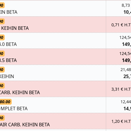
00
8,73
IN BETA
10,
00
0,71 € H.T
 KEIHIN BETA
00
124,5
.0 BETA
149
00
124,5
.5 BETA
149
00
21,48
KEIHIN
25,
00
3,31 € H.T
ARB. KEIHIN BETA
80.00
12,44
OMPLET BETA
14,
00
1,20 € H.T
IR CARB. KEIHIN BETA