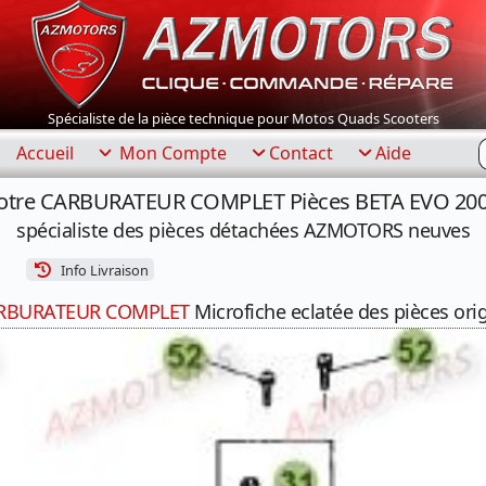
Spécialiste de la pièce technique pour Motos Quads Scooters
R
Accueil
Mon Compte
Contact
Aide
votre CARBURATEUR COMPLET Pièces BETA EVO 200 
spécialiste des pièces détachées AZMOTORS neuves
Info Livraison
RBURATEUR COMPLET
Microfiche eclatée des pièces ori