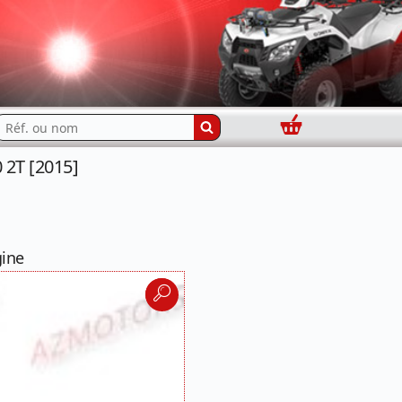
Panier
echercher...
2T [2015]
gine