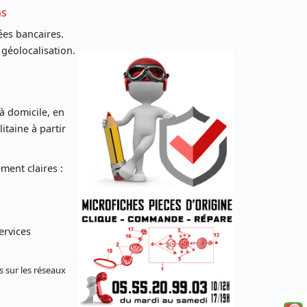
ns
es bancaires.
 géolocalisation.
 à domicile, en
taine à partir
ent claires :
ervices
s sur les réseaux