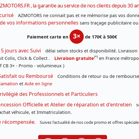
ZMOTORS.FR , la garantie au service de nos clients depuis 30 a
curisé
AZMOTORS ne connait pas et ne mémorise pas vos donné
 de vos informations personnelles
sans traçage publicitaire ou
3×
Paiement carte en
de 170€ à 500€
 5 jours avec Suivi
délai selon stocks et disponibilité. Livraison
(*)
t Colis, Click & Collect .
Livraison gratuite
en France métropoli
f CB 3× - Promo - volumineux )
Satisfait ou Remboursé
Conditions de retour ou de remboursem
lamation
et
Aide en ligne
rivilégié des Professionnels et Particuliers
cession Officielle et Atelier de réparation et d'entretien
s
chat véhicule, et Immatriculation.
té récompensée.
Suivez l'actualité de nos code promo et offres spéciale