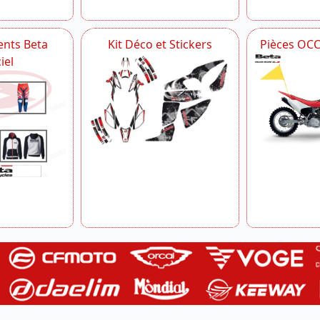
nts Beta
Kit Déco et Stickers
Pièces OC
iel