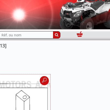
Panier
echercher...
13]