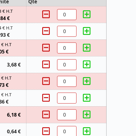
nité
Qté
3 € H.T
,84 €
4 € H.T
,93 €
 € H.T
05 €
3,68 €
 € H.T
73 €
 € H.T
36 €
6,18 €
0,64 €