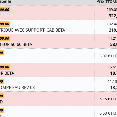
ibellé
Prix
U
TTC
00.00
269,0
Y
322
00.00
182,4
TRIQUE AVEC SUPPORT, CAB BETA
218
00.00
44,21
EUR 50-60 BETA
53,
00
3,07 € H.T
A
00.00
15,61
UR BETA
18,
00
11,13
OMPE EAU REV 03
13,
00
5,15 € H.T
 D
00
0,53 € H.T
C.