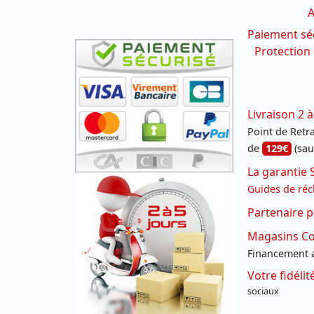
A
Paiement sé
Protection
Livraison 2 à
Point de Retrai
de
129€
(sau
La garantie 
Guides de réc
Partenaire p
Magasins Con
Financement a
Votre fidéli
sociaux