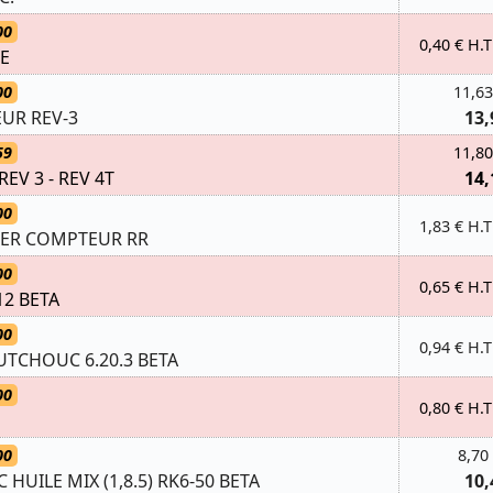
00
0,40 € H.T
LE
00
11,63
UR REV-3
13,
59
11,80
EV 3 - REV 4T
14,
00
1,83 € H.T
ER COMPTEUR RR
00
0,65 € H.T
.12 BETA
00
0,94 € H.T
TCHOUC 6.20.3 BETA
00
0,80 € H.T
00
8,70
UILE MIX (1,8.5) RK6-50 BETA
10,