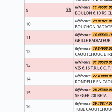
Référence
11.46501.0
9
BOULON 6.10 RS C
Référence
29.01821.0
10
BOUCHON RADIATE
Référence
16.45543.1
11
GRILLE RADIATEUR R
Référence
16.34905.0
12
CAOUTCHOUC ETRI
Référence
31.30520.0
13
VIS 6.16 T.R.L.C.C. T
Référence
27.43000.0
14
RONDELLE EN CAOU
Référence
28.25380.0
15
SEEGER 20I BETA
Référence
29.15814.0
16
TUBE CAOUTCHOUC H