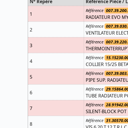
N° Repère
Référence Pièce / L
Référence
007.39.200.
1
RADIATEUR EVO M
Référence
007.39.030.
2
VENTILATEUR ELEC
Référence
007.39.220.
3
THERMOINTERRUPT
Référence
15.15230.0
4
COLLIER 15/25 BET
Référence
007.39.003.
5
PIPE SUP. RADIATE
Référence
29.15864.0
6
TUBE RADIATEUR P
Référence
28.91942.0
7
SILENT-BLOCK POT
Référence
31.30570.0
8
VIS 6.20 T.12 T.R.L.C.