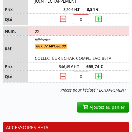
JOINT ECHAPPEMENT
3,84 €
3,20 € H.T
22
007.37.601.80.00
COLLECTEUR ECHAP. COMPL. EVO BETA
655,74 €
546,45 € H.T
Pièces pour l'éclaté : ECHAPPEMENT
Ajoutez au panier
ACCESSOIRES BETA