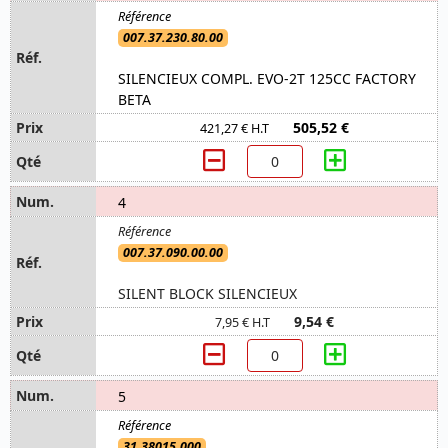
007.37.230.80.00
SILENCIEUX COMPL. EVO-2T 125CC FACTORY
BETA
505,52 €
421,27 € H.T
4
007.37.090.00.00
SILENT BLOCK SILENCIEUX
9,54 €
7,95 € H.T
5
31.38015.000