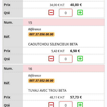
40,80 €
34,00 € H.T
15
007.37.056.00.00
CAOUTCHOU SILENCIEUX BETA
6,50 €
5,42 € H.T
16
007.37.052.00.00
TUYAU AVEC TROU BETA
57,73 €
48,11 € H.T