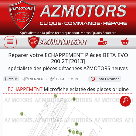
Spécialiste de la pièce technique pour Motos Quads Scooters
Connection
Panie
Réparer votre ECHAPPEMENT Pièces BETA EVO
200 2T [2013]
spécialiste des pièces détachées AZMOTORS neuves
⟪
Retour
EVO-200-13
ECHAPPEMENT
Info Livraison
ECHAPPEMENT
Microfiche eclatée des pièces origine