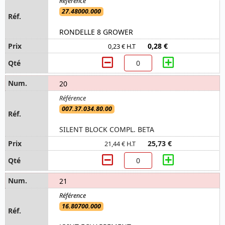
27.48000.000
RONDELLE 8 GROWER
0,28 €
0,23 € H.T
20
007.37.034.80.00
SILENT BLOCK COMPL. BETA
25,73 €
21,44 € H.T
21
16.80700.000