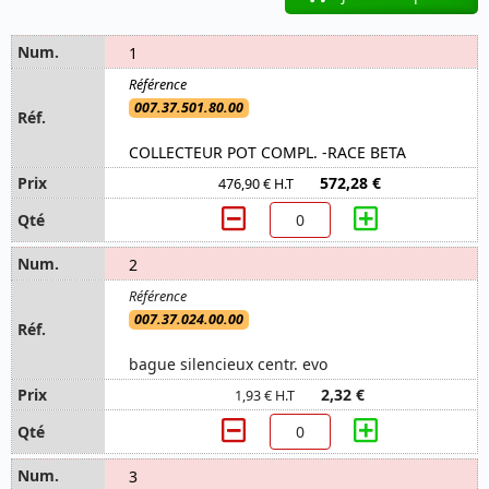
1
007.37.501.80.00
COLLECTEUR POT COMPL. -RACE BETA
572,28 €
476,90 € H.T
2
007.37.024.00.00
bague silencieux centr. evo
2,32 €
1,93 € H.T
3