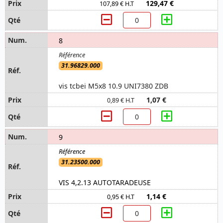
129,47 €
107,89 € H.T
8
31.96829.000
vis tcbei M5x8 10.9 UNI7380 ZDB
1,07 €
0,89 € H.T
9
31.23500.000
VIS 4,2.13 AUTOTARADEUSE
1,14 €
0,95 € H.T