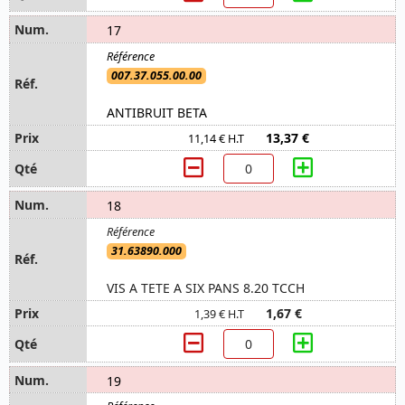
17
007.37.055.00.00
ANTIBRUIT BETA
13,37 €
11,14 € H.T
18
31.63890.000
VIS A TETE A SIX PANS 8.20 TCCH
1,67 €
1,39 € H.T
19