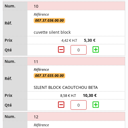
10
007.37.036.00.00
cuvette silent block
5,30 €
4,42 € H.T
11
007.37.035.00.00
SILENT BLOCK CAOUTCHOU BETA
10,30 €
8,58 € H.T
12