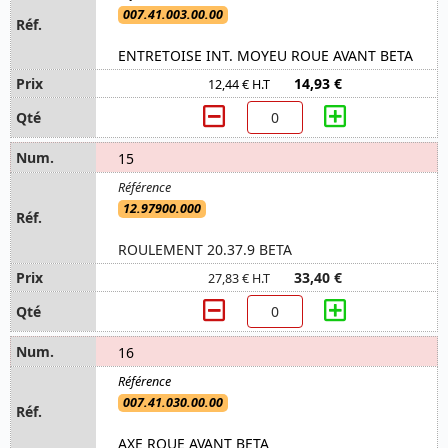
007.41.003.00.00
ENTRETOISE INT. MOYEU ROUE AVANT BETA
14,93 €
12,44 € H.T
15
12.97900.000
ROULEMENT 20.37.9 BETA
33,40 €
27,83 € H.T
16
007.41.030.00.00
AXE ROUE AVANT BETA