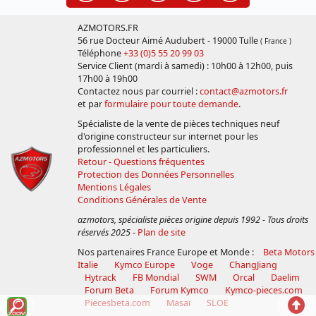
AZMOTORS.FR
56 rue Docteur Aimé Audubert - 19000 Tulle
( France )
Téléphone
+33 (0)5 55 20 99 03
Service Client (mardi à samedi) : 10h00 à 12h00, puis
17h00 à 19h00
Contactez nous par courriel :
contact@azmotors.fr
et par
formulaire pour toute demande
.
Spécialiste de la vente de pièces techniques neuf
d'origine constructeur sur internet pour les
professionnel et les particuliers.
Retour - Questions fréquentes
Protection des Données Personnelles
Mentions Légales
Conditions Générales de Vente
azmotors, spécialiste pièces origine depuis 1992 - Tous droits
réservés 2025
-
Plan de site
Nos partenaires France Europe et Monde :
Beta Motors
Italie
Kymco Europe
Voge
ChangJiang
Hytrack
FB Mondial
SWM
Orcal
Daelim
Forum Beta
Forum Kymco
Kymco-pieces.com
Voir
Reto
Piecesbeta.com
Masaï
SLOE