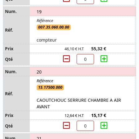
19
007.35.060.00.00
compteur
55,32 €
46,10 € H.T
20
15.17500.000
CAOUTCHOUC SERRURE CHAMBRE A AIR
AVANT
15,17 €
12,64 € H.T
21