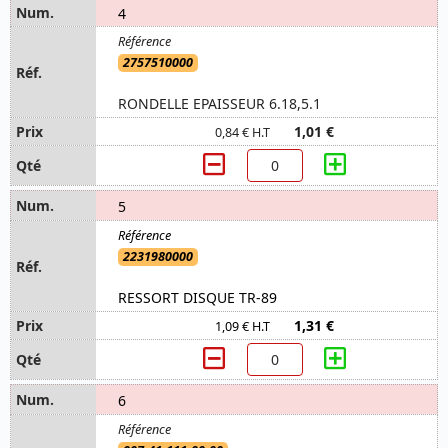
4
2757510000
RONDELLE EPAISSEUR 6.18,5.1
1,01 €
0,84 € H.T
5
2231980000
RESSORT DISQUE TR-89
1,31 €
1,09 € H.T
6