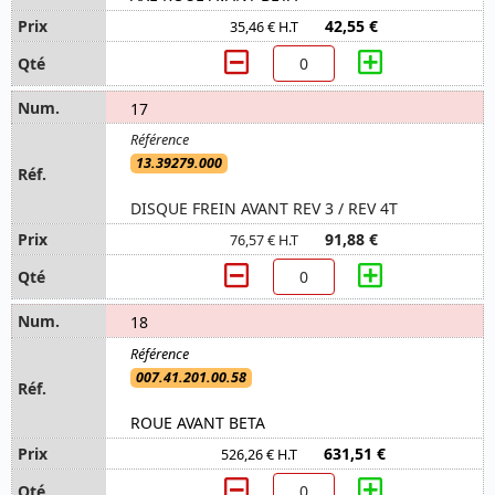
42,55 €
35,46 € H.T
17
13.39279.000
DISQUE FREIN AVANT REV 3 / REV 4T
91,88 €
76,57 € H.T
18
007.41.201.00.58
ROUE AVANT BETA
631,51 €
526,26 € H.T