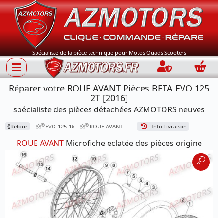
Spécialiste de la pièce technique pour Motos Quads Scooters
Connection
Panie
Réparer votre ROUE AVANT Pièces BETA EVO 125
2T [2016]
spécialiste des pièces détachées AZMOTORS neuves
⟪
Retour
EVO-125-16
ROUE AVANT
Info Livraison
ROUE AVANT
Microfiche eclatée des pièces origine