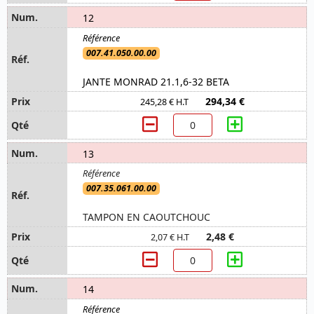
12
007.41.050.00.00
JANTE MONRAD 21.1,6-32 BETA
294,34 €
245,28 € H.T
13
007.35.061.00.00
TAMPON EN CAOUTCHOUC
2,48 €
2,07 € H.T
14