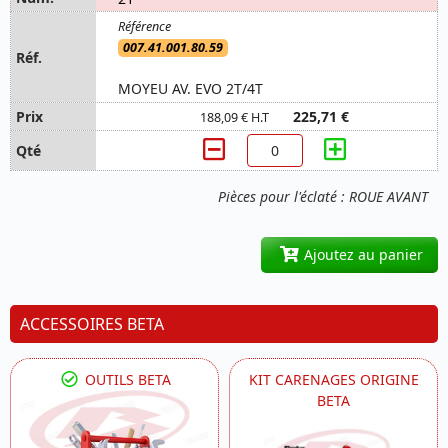
007.41.001.80.59
MOYEU AV. EVO 2T/4T
225,71 €
188,09 € H.T
Pièces pour l'éclaté : ROUE AVANT
Ajoutez au panier
ACCESSOIRES BETA
OUTILS BETA
KIT CARENAGES ORIGINE
BETA