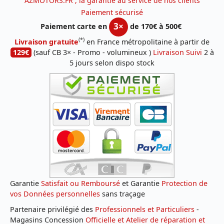
AZMOTORS.FR , la garantie au service de nos clients
Paiement sécurisé
3×
Paiement carte en
de 170€ à 500€
(*)
Livraison gratuite
en France métropolitaine à partir de
129€
(sauf CB 3× - Promo - volumineux )
Livraison Suivi
2 à
5 jours selon dispo stock
Garantie
Satisfait ou Remboursé
et Garantie
Protection de
vos Données personnelles
sans traçage
Partenaire privilégié des
Professionnels et Particuliers
-
Magasins Concession
Officielle et Atelier de réparation et