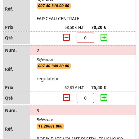
007.40.310.00.00
FAISCEAU CENTRALE
70,20 €
58,50 € H.T
2
007.40.340.80.00
regulateur
75,40 €
62,83 € H.T
3
11.20681.000
BOBINE ATE VOLANT DIGITAL TEHCNO/99