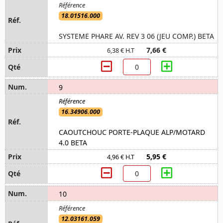
18.01516.000
SYSTEME PHARE AV. REV 3 06 (JEU COMP.) BETA
7,66 €
6,38 € H.T
9
16.34906.000
CAOUTCHOUC PORTE-PLAQUE ALP/MOTARD
4.0 BETA
5,95 €
4,96 € H.T
10
12.03161.059