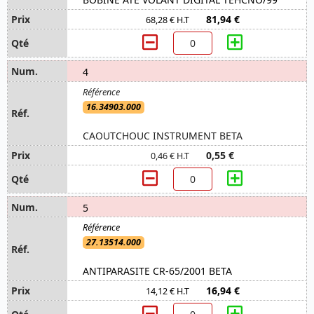
81,94 €
68,28 € H.T
4
16.34903.000
CAOUTCHOUC INSTRUMENT BETA
0,55 €
0,46 € H.T
5
27.13514.000
ANTIPARASITE CR-65/2001 BETA
16,94 €
14,12 € H.T