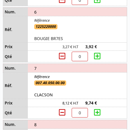
6
1225220000
BOUGIE BR7ES
3,92 €
3,27 € H.T
7
007.40.050.00.00
CLACSON
9,74 €
8,12 € H.T
8