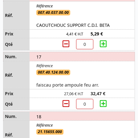
007.40.037.00.00
CAOUTCHOUC SUPPORT C.D.I. BETA
5,29 €
4,41 € H.T
17
007.40.124.00.00
faiscau porte ampoule feu arr.
32,47 €
27,06 € H.T
18
21.15655.000