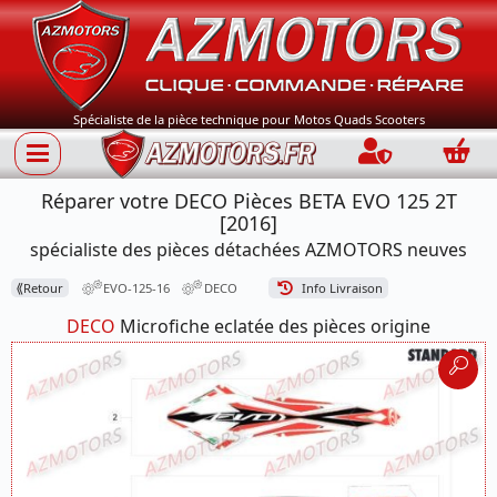
Spécialiste de la pièce technique pour Motos Quads Scooters
Connection
Panie
Réparer votre DECO Pièces BETA EVO 125 2T
[2016]
spécialiste des pièces détachées AZMOTORS neuves
⟪
Retour
EVO-125-16
DECO
Info Livraison
DECO
Microfiche eclatée des pièces origine