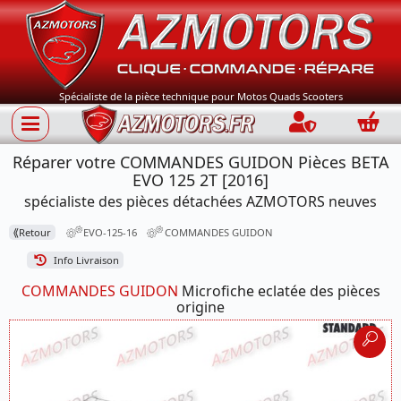
Spécialiste de la pièce technique pour Motos Quads Scooters
Connection
Panie
Réparer votre COMMANDES GUIDON Pièces BETA
EVO 125 2T [2016]
spécialiste des pièces détachées AZMOTORS neuves
⟪
Retour
EVO-125-16
COMMANDES GUIDON
Info Livraison
COMMANDES GUIDON
Microfiche eclatée des pièces
origine