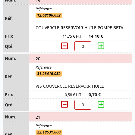
19
12.68106.052
COUVERCLE RESERVOIR HUILE POMPE BETA
14,10 €
11,75 € H.T
20
31.23410.052
VIS COUVERCLE RESERVOIR HUILE
0,70 €
0,58 € H.T
21
22.18531.000