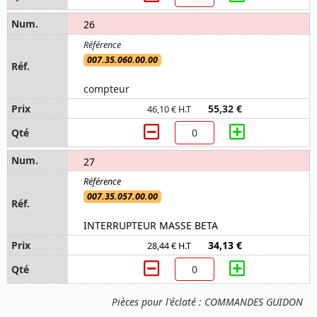
26
007.35.060.00.00
compteur
55,32 €
46,10 € H.T
27
007.35.057.00.00
INTERRUPTEUR MASSE BETA
34,13 €
28,44 € H.T
Pièces pour l'éclaté : COMMANDES GUIDON