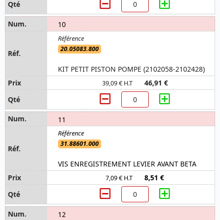
10
20.05083.800
KIT PETIT PISTON POMPE (2102058-2102428)
46,91 €
39,09 € H.T
11
31.88601.000
VIS ENREGISTREMENT LEVIER AVANT BETA
8,51 €
7,09 € H.T
12