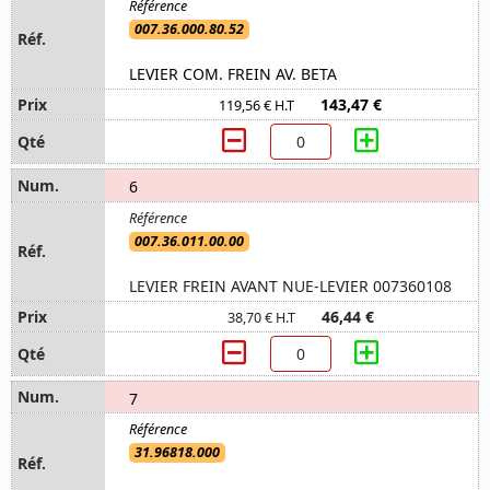
007.36.000.80.52
LEVIER COM. FREIN AV. BETA
143,47 €
119,56 € H.T
6
007.36.011.00.00
LEVIER FREIN AVANT NUE-LEVIER 007360108
46,44 €
38,70 € H.T
7
31.96818.000