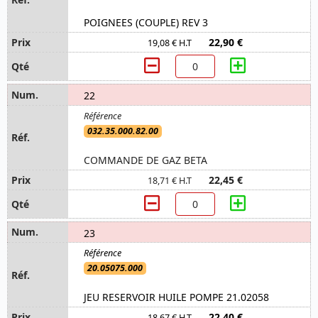
POIGNEES (COUPLE) REV 3
22,90 €
19,08 € H.T
22
032.35.000.82.00
COMMANDE DE GAZ BETA
22,45 €
18,71 € H.T
23
20.05075.000
JEU RESERVOIR HUILE POMPE 21.02058
22,40 €
18,67 € H.T