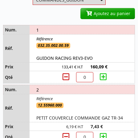
Ajoutez au panier
1
032.35.002.00.59
GUIDON RACING REV3-EVO
160,09 €
133,41 € H.T
2
12.55960.000
PETIT COUVERCLE COMMANDE GAZ TR-34
7,43 €
6,19 € H.T