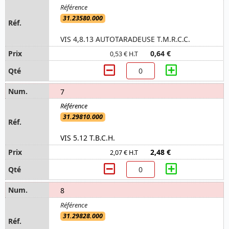
31.23580.000
VIS 4,8.13 AUTOTARADEUSE T.M.R.C.C.
0,64 €
0,53 € H.T
7
31.29810.000
VIS 5.12 T.B.C.H.
2,48 €
2,07 € H.T
8
31.29828.000