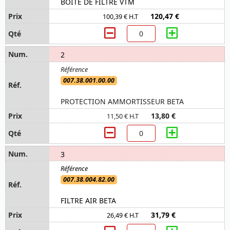
BOITE DE FILTRE VTM
120,47 €
100,39 € H.T
2
007.38.001.00.00
PROTECTION AMMORTISSEUR BETA
13,80 €
11,50 € H.T
3
007.38.004.82.00
FILTRE AIR BETA
31,79 €
26,49 € H.T