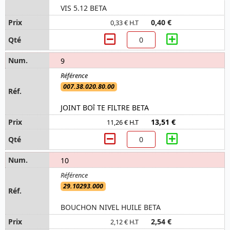
VIS 5.12 BETA
0,40 €
0,33 € H.T
9
007.38.020.80.00
JOINT BOî TE FILTRE BETA
13,51 €
11,26 € H.T
10
29.10293.000
BOUCHON NIVEL HUILE BETA
2,54 €
2,12 € H.T