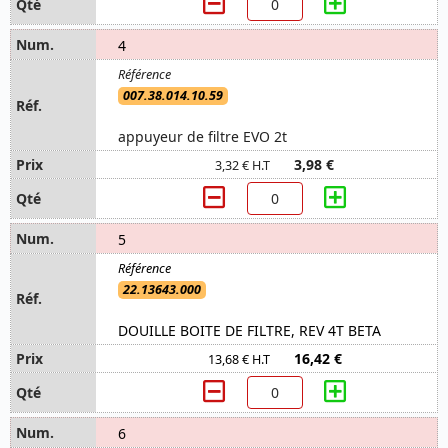
4
007.38.014.10.59
appuyeur de filtre EVO 2t
3,98 €
3,32 € H.T
5
22.13643.000
DOUILLE BOITE DE FILTRE, REV 4T BETA
16,42 €
13,68 € H.T
6