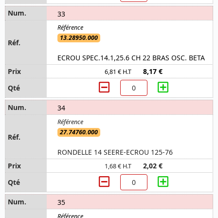
33
13.28950.000
ECROU SPEC.14.1,25.6 CH 22 BRAS OSC. BETA
8,17 €
6,81 € H.T
34
27.74760.000
RONDELLE 14 SEERE-ECROU 125-76
2,02 €
1,68 € H.T
35