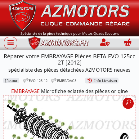
Spécialiste de la pièce technique pour Motos Quads Scooters
Connection
Panie
Réparer votre EMBRAYAGE Pièces BETA EVO 125cc
2T [2012]
spécialiste des pièces détachées AZMOTORS neuves
⟪
Retour
EVO-125-12
EMBRAYAGE
Info Livraison
EMBRAYAGE
Microfiche eclatée des pièces origine