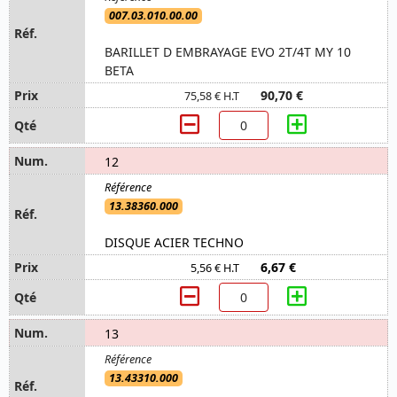
007.03.010.00.00
BARILLET D EMBRAYAGE EVO 2T/4T MY 10
BETA
90,70 €
75,58 € H.T
12
13.38360.000
DISQUE ACIER TECHNO
6,67 €
5,56 € H.T
13
13.43310.000