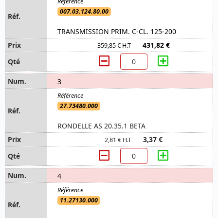
007.03.124.80.00
TRANSMISSION PRIM. C-CL. 125-200
431,82 €
359,85 € H.T
3
27.73480.000
RONDELLE AS 20.35.1 BETA
3,37 €
2,81 € H.T
4
11.27130.000