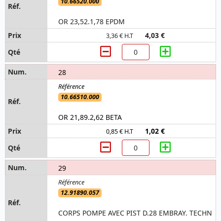
10.66520.000
OR 23,52.1,78 EPDM
4,03 €
3,36 € H.T
28
10.66510.000
OR 21,89.2,62 BETA
1,02 €
0,85 € H.T
29
12.91890.057
CORPS POMPE AVEC PIST D.28 EMBRAY. TECHN