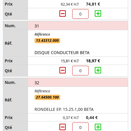
74,81 €
62,34 € H.T
31
13.43312.000
DISQUE CONDUCTEUR BETA
18,97 €
15,81 € H.T
32
27.64500.100
RONDELLE EP. 15.25.1,00 BETA
0,44 €
0,37 € H.T