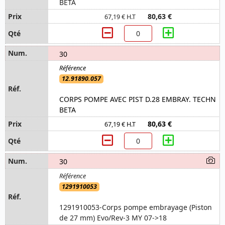
BETA
80,63 €
67,19 € H.T
30
12.91890.057
CORPS POMPE AVEC PIST D.28 EMBRAY. TECHN
BETA
80,63 €
67,19 € H.T
30
1291910053
1291910053-Corps pompe embrayage (Piston
de 27 mm) Evo/Rev-3 MY 07->18