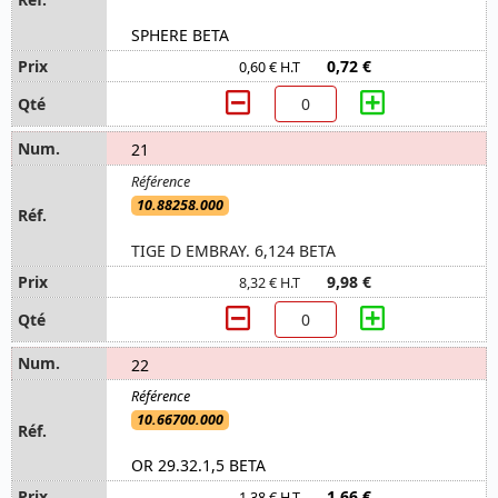
SPHERE BETA
0,72 €
0,60 € H.T
21
10.88258.000
TIGE D EMBRAY. 6,124 BETA
9,98 €
8,32 € H.T
22
10.66700.000
OR 29.32.1,5 BETA
1,66 €
1,38 € H.T