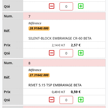
7
28.91840.000
SILENT-BLOCK EMBRAYAGE CR-60 BETA
2,57 €
2,14 € H.T
8
27.31642.000
RIVET 5.15 TSP EMBRAYAGE BETA
0,59 €
0,49 € H.T