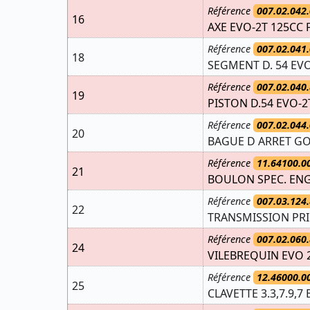
Référence
007.02.042.
16
AXE EVO-2T 125CC 
Référence
007.02.041.
18
SEGMENT D. 54 EV
Référence
007.02.040.
19
PISTON D.54 EVO-2
Référence
007.02.044.
20
BAGUE D ARRET GO
Référence
11.64100.0
21
BOULON SPEC. EN
Référence
007.03.124.
22
TRANSMISSION PRIM
Référence
007.02.060.
24
VILEBREQUIN EVO 2
Référence
12.46000.0
25
CLAVETTE 3.3,7.9,7 