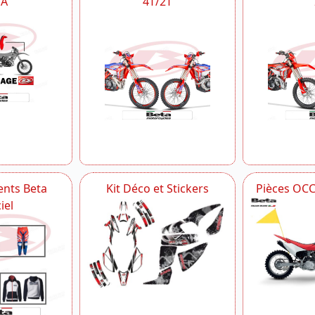
TA
4T/2T
nts Beta
Kit Déco et Stickers
Pièces OC
iel