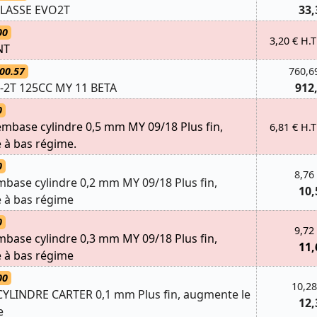
ULASSE EVO2T
33,
00
3,20 € H.T
NT
00.57
760,6
-2T 125CC MY 11 BETA
912
0
embase cylindre 0,5 mm MY 09/18 Plus fin,
6,81 € H.T
 à bas régime.
0
8,76
mbase cylindre 0,2 mm MY 09/18 Plus fin,
10,
 à bas régime
0
9,72
mbase cylindre 0,3 mm MY 09/18 Plus fin,
11,
 à bas régime
00
10,28
CYLINDRE CARTER 0,1 mm Plus fin, augmente le
12,
e