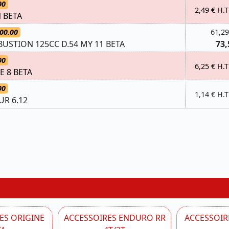
00
2,49 € H.T
N BETA
00.00
61,29
STION 125CC D.54 MY 11 BETA
73,
00
6,25 € H.T
E 8 BETA
00
1,14 € H.T
UR 6.12
ES ORIGINE
ACCESSOIRES ENDURO RR
ACCESSOIRE