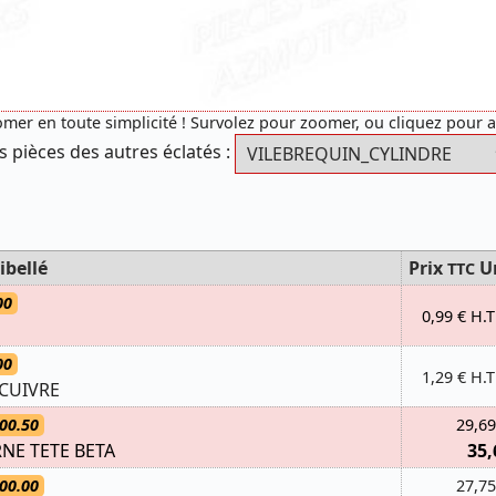
mer en toute simplicité ! Survolez pour zoomer, ou cliquez pour 
s pièces des autres éclatés :
ibellé
Prix
U
TTC
00
0,99 € H.T
00
1,29 € H.T
 CUIVRE
00.50
29,69
NE TETE BETA
35,
00.00
27,75