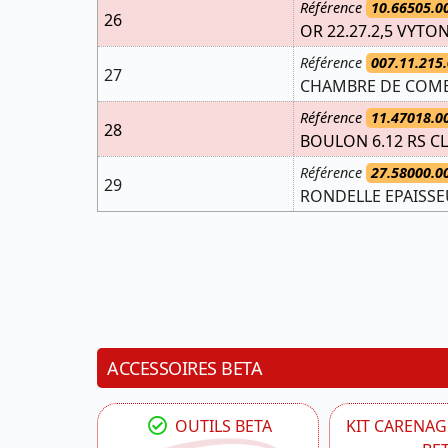
Référence
10.66505.0
26
OR 22.27.2,5 VYTO
Référence
007.11.215.
27
CHAMBRE DE COMBU
Référence
11.47018.0
28
BOULON 6.12 RS CL
Référence
27.58000.0
29
RONDELLE EPAISSE
ACCESSOIRES BETA
OUTILS BETA
KIT CARENAG