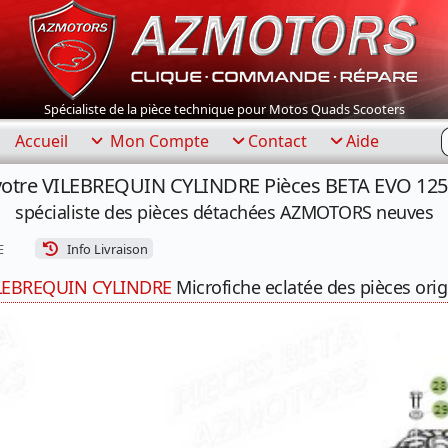
Spécialiste de la pièce technique pour Motos Quads Scooters
R
Accueil
Mon Compte
Contact
Aide
votre VILEBREQUIN CYLINDRE Pièces BETA EVO 125 
spécialiste des pièces détachées AZMOTORS neuves
E
Info Livraison
LEBREQUIN CYLINDRE
Microfiche eclatée des pièces orig