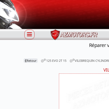
Réparer 
⟪
Retour
125 EVO 2T 15
VILEBREQUIN CYLINDR
VI