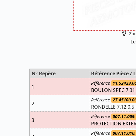
Zoo
Le
N° Repère
Référence Pièce / L
Référence
11.52429.0
1
BOULON SPEC 7 31
Référence
27.45100.0
2
RONDELLE 7.12.0,5
Référence
007.11.009.
3
PROTECTION EXTER
Référence
007.11.010.