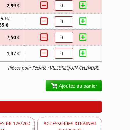
2,99 €
 € H.T
55 €
7,50 €
1,37 €
Pièces pour l'éclaté : VILEBREQUIN CYLINDRE
Ajoutez au panier
S RR 125/200
ACCESSOIRES XTRAINER