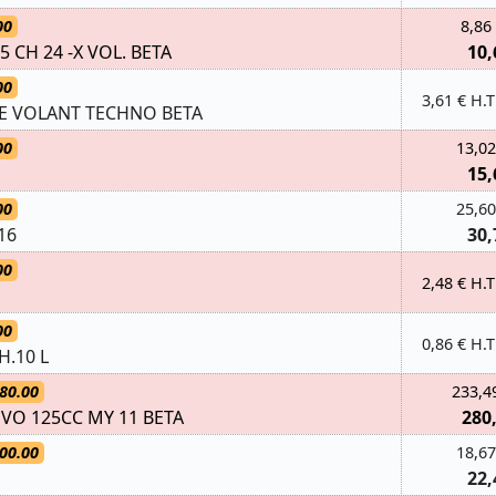
00
8,86
5 CH 24 -X VOL. BETA
10,
00
3,61 € H.T
E VOLANT TECHNO BETA
00
13,02
15,
00
25,60
16
30,
00
2,48 € H.T
00
0,86 € H.T
H.10 L
80.00
233,4
EVO 125CC MY 11 BETA
280
00.00
18,67
22,