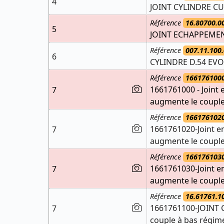
4
JOINT CYLINDRE C
Référence
16.80700.0
5
JOINT ECHAPPEME
Référence
007.11.100.
6
CYLINDRE D.54 EVO
Référence
166176100
1661761000 - Joint 
7
augmente le couple
Référence
166176102
1661761020-Joint e
7
augmente le couple
Référence
166176103
1661761030-Joint e
7
augmente le couple
Référence
16.61761.1
1661761100-JOINT 
7
couple à bas régim