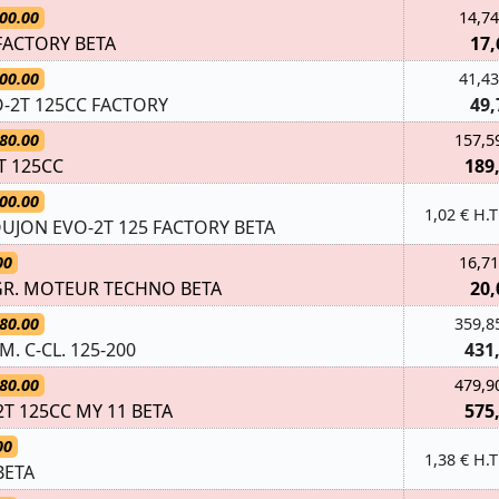
00.00
14,74
FACTORY BETA
17,
00.00
41,43
O-2T 125CC FACTORY
49,
80.00
157,5
T 125CC
189
00.00
1,02 € H.T
UJON EVO-2T 125 FACTORY BETA
00
16,71
GR. MOTEUR TECHNO BETA
20,
80.00
359,8
. C-CL. 125-200
431
80.00
479,9
T 125CC MY 11 BETA
575
00
1,38 € H.T
BETA