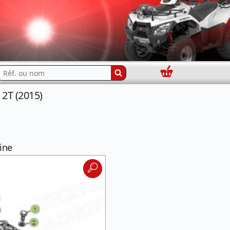
Panier
echercher...
2T (2015)
ine