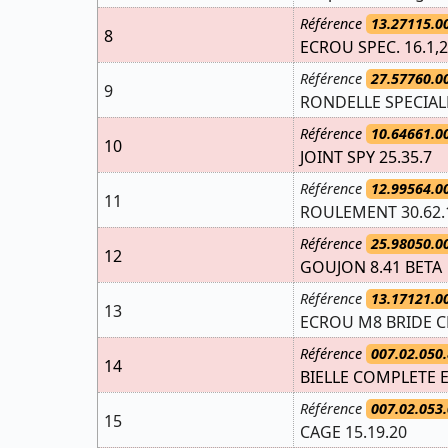
Référence
13.27115.0
8
ECROU SPEC. 16.1,2
Référence
27.57760.0
9
RONDELLE SPECIAL
Référence
10.64661.0
10
JOINT SPY 25.35.7
Référence
12.99564.0
11
ROULEMENT 30.62.
Référence
25.98050.0
12
GOUJON 8.41 BETA
Référence
13.17121.0
13
ECROU M8 BRIDE C
Référence
007.02.050.
14
BIELLE COMPLETE 
Référence
007.02.053.
15
CAGE 15.19.20