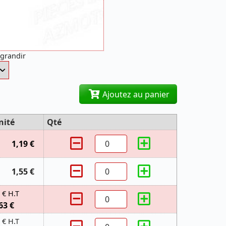
agrandir
Ajoutez au panier
nité
Qté
1,19 €
1,55 €
 € H.T
63 €
 € H.T