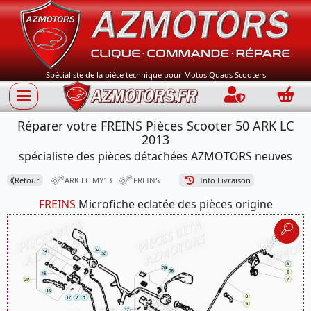
Spécialiste de la pièce technique pour Motos Quads Scooters
Connection
Panie
Réparer votre FREINS Pièces Scooter 50 ARK LC
2013
spécialiste des pièces détachées AZMOTORS neuves
⟪
Retour
ARK LC MY13
FREINS
Info Livraison
FREINS
Microfiche eclatée des pièces origine