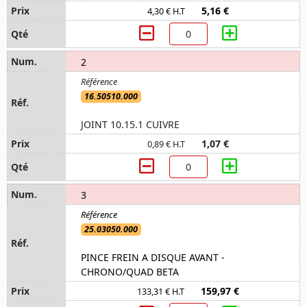
5,16 €
4,30 € H.T
2
16.50510.000
JOINT 10.15.1 CUIVRE
1,07 €
0,89 € H.T
3
25.03050.000
PINCE FREIN A DISQUE AVANT -
CHRONO/QUAD BETA
159,97 €
133,31 € H.T