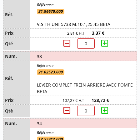
31.96670.000
VIS TH UNI 5738 M.10.1,25.45 BETA
3,37 €
2,81 € H.T
33
21.02523.000
LEVIER COMPLET FREIN ARRIERE AVEC POMPE
BETA
128,72 €
107,27 € H.T
34
12.55912.000