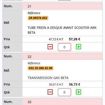
21
29.09574.052
TUBE FREIN A DISQUE AVANT SCOOTER ARK
BETA
57,26 €
47,72 € H.T
22
032.35.080.82.00
TRANSMISSION GAS BETA
36,73 €
30,61 € H.T
32