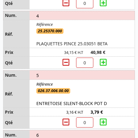
4
25.25370.000
PLAQUETTES PINCE 25.03051 BETA
40,98 €
34,15 € H.T
5
026.37.006.00.00
ENTRETOISE SILENT-BLOCK POT D
3,79 €
3,16 € H.T
6