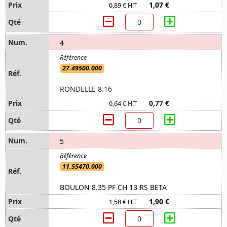
1,07 €
0,89 € H.T
4
27.49500.000
RONDELLE 8.16
0,77 €
0,64 € H.T
5
11.55470.000
BOULON 8.35 PF CH 13 RS BETA
1,90 €
1,58 € H.T