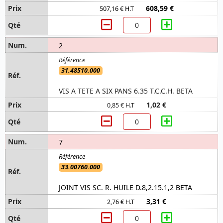
608,59 €
507,16 € H.T
2
31.48510.000
VIS A TETE A SIX PANS 6.35 T.C.C.H. BETA
1,02 €
0,85 € H.T
7
33.00760.000
JOINT VIS SC. R. HUILE D.8,2.15.1,2 BETA
3,31 €
2,76 € H.T