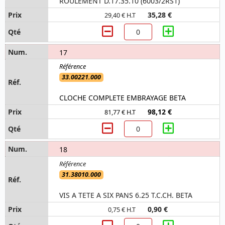
ROULEMENT D.17.35.10 (6003/2RS1)
35,28 €
29,40 € H.T
17
33.00221.000
CLOCHE COMPLETE EMBRAYAGE BETA
98,12 €
81,77 € H.T
18
31.38010.000
VIS A TETE A SIX PANS 6.25 T.C.CH. BETA
0,90 €
0,75 € H.T