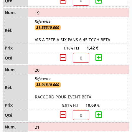
19
31.55510.000
VIS A TETE A SIX PANS 6.45 TCCH BETA
1,42 €
1,18 € H.T
20
33.01810.000
RACCORD POUR EVENT BETA
10,69 €
8,91 € H.T
21