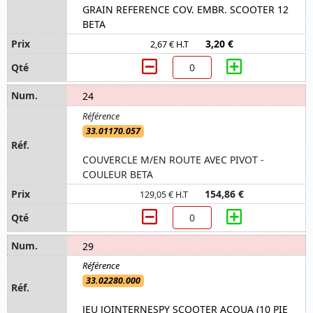
GRAIN REFERENCE COV. EMBR. SCOOTER 12
BETA
3,20 €
2,67 € H.T
24
33.01170.057
COUVERCLE M/EN ROUTE AVEC PIVOT -
COULEUR BETA
154,86 €
129,05 € H.T
29
33.02280.000
JEU JOINTERNESPY SCOOTER ACQUA (10 PIE