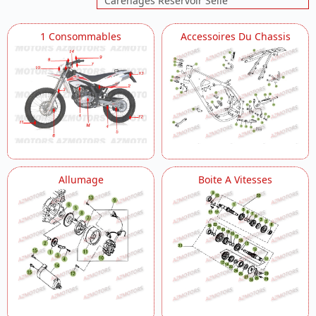
Carenages Reservoir Selle
Carter
Carter 2
1 Consommables
Accessoires Du Chassis
Chassis
Circuit De Lubrification
Commandes De Boite A Vitesses
Commandes De Boite A Vitesses 2
Commandes Guidon
Cylindre Culasse Distribution
Cylindre Culasse Distribution 2
Cylindre Culasse Distribution 3
Demarrage Electrique
Echappement
Allumage
Boite A Vitesses
Fourche
Fourche Arriere Suspension Ar
Freins Arriere
Freins Avant
Installation Electrique
Installation Electrique 2
Kick Starter
Roue Arriere
Roue Avant