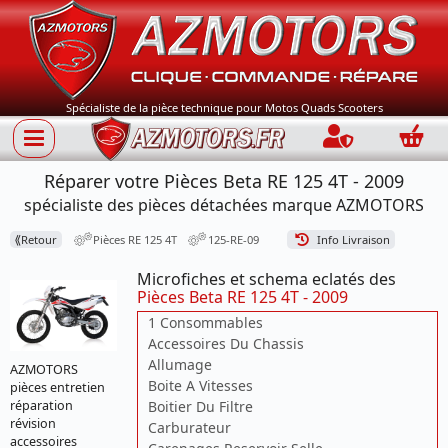
Spécialiste de la pièce technique pour Motos Quads Scooters
Connection
Panie
Réparer votre Pièces Beta RE 125 4T - 2009
spécialiste des pièces détachées marque AZMOTORS
⟪
Retour
Pièces RE 125 4T
125-RE-09
Info Livraison
Microfiches et schema eclatés des
Pièces Beta RE 125 4T - 2009
1 Consommables
Accessoires Du Chassis
Allumage
AZMOTORS
Boite A Vitesses
pièces entretien
Boitier Du Filtre
réparation
révision
Carburateur
accessoires