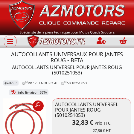
Spécialiste de la pièce technique pour Motos Quads Scooters
Connection
Panie
AUTOCOLLANTS UNIVERSAUX POUR JANTES
ROUG - BETA
AUTOCOLLANTS UNIVERSEL POUR JANTES ROUG
(5010251053)
⟪
Retour
RR 125 ENDURO 4T
50.10251.053
info livraison BETA
AUTOCOLLANTS UNIVERSEL
POUR JANTES ROUG
(5010251053)
32,83 €
Prix TTC
27,36 € HT