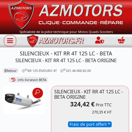
Spécialiste de la pièce technique pour Motos Quads Scooters
Connection
Panie
SILENCIEUX - KIT RR 4T 125 LC - BETA
SILENCIEUX - KIT RR 4T 125 LC - BETA ORIGINE
⟪
Retour
RR 125 ENDURO 4T
021.46.000.82.00
info livraison BETA
SILENCIEUX - KIT RR 4T 125 LC -
BETA ORIGINE
324,42 €
Prix TTC
270,35 € HT
Frais de port offert *