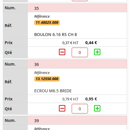
35
11.48025.000
BOULON 6.16 RS CH 8
0,44 €
0,37 € H.T
36
13.12550.000
ECROU M6.5 BRIDE
0,95 €
0,79 € H.T
39