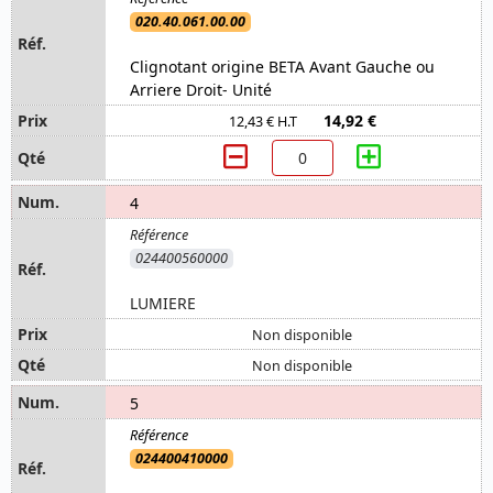
020.40.061.00.00
Clignotant origine BETA Avant Gauche ou
Arriere Droit- Unité
14,92 €
12,43 € H.T
4
024400560000
LUMIERE
Non disponible
Non disponible
5
024400410000