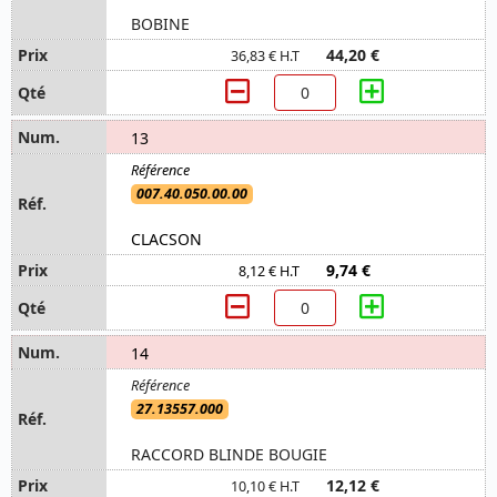
BOBINE
44,20 €
36,83 € H.T
13
007.40.050.00.00
CLACSON
9,74 €
8,12 € H.T
14
27.13557.000
RACCORD BLINDE BOUGIE
12,12 €
10,10 € H.T