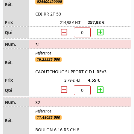
024400420000
CDI RR 2T 50
257,98 €
214,98 € H.T
31
16.23325.000
CAOUTCHOUC SUPPORT C.D.I. REV3
4,55 €
3,79 € H.T
32
11.48025.000
BOULON 6.16 RS CH 8