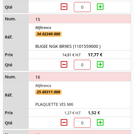
15
34.02240.000
BUGIE NGK BR9ES (1101559000 )
17,77 €
14,81 € H.T
16
25.60311.000
PLAQUETTE VIS M6
1,52 €
1,27 € H.T