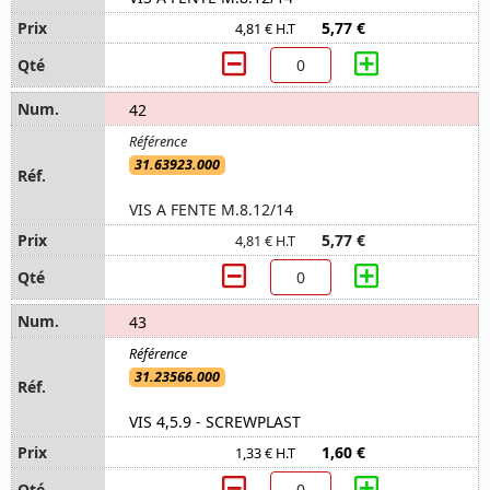
5,77 €
4,81 € H.T
42
31.63923.000
VIS A FENTE M.8.12/14
5,77 €
4,81 € H.T
43
31.23566.000
VIS 4,5.9 - SCREWPLAST
1,60 €
1,33 € H.T