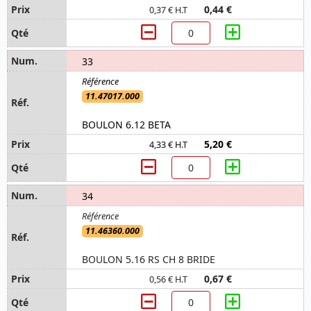
0,44 €
0,37 € H.T
33
11.47017.000
BOULON 6.12 BETA
5,20 €
4,33 € H.T
34
11.46360.000
BOULON 5.16 RS CH 8 BRIDE
0,67 €
0,56 € H.T