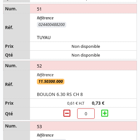
51
024400488200
TUYAU
Non disponible
Non disponible
52
11.50300.000
BOULON 6.30 RS CH 8
0,73 €
0,61 € H.T
53