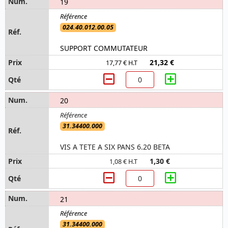
19
024.40.012.00.05
SUPPORT COMMUTATEUR
21,32 €
17,77 € H.T
20
31.34400.000
VIS A TETE A SIX PANS 6.20 BETA
1,30 €
1,08 € H.T
21
31.34400.000