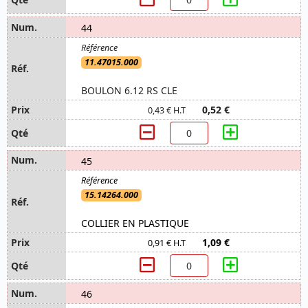
44
11.47015.000
BOULON 6.12 RS CLE
0,52 €
0,43 € H.T
45
15.14264.000
COLLIER EN PLASTIQUE
1,09 €
0,91 € H.T
46