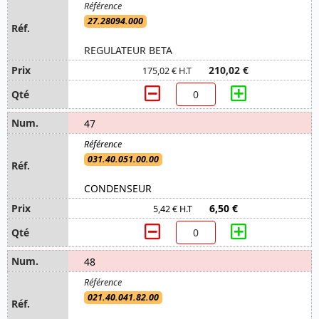
27.28094.000
REGULATEUR BETA
210,02 €
175,02 € H.T
47
031.40.051.00.00
CONDENSEUR
6,50 €
5,42 € H.T
48
021.40.041.82.00