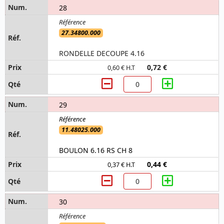
28
27.34800.000
RONDELLE DECOUPE 4.16
0,72 €
0,60 € H.T
29
11.48025.000
BOULON 6.16 RS CH 8
0,44 €
0,37 € H.T
30