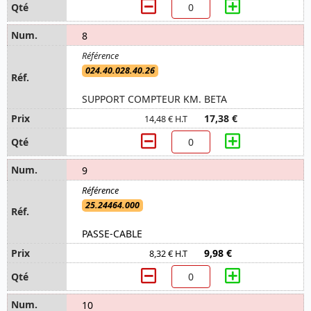
8
024.40.028.40.26
SUPPORT COMPTEUR KM. BETA
17,38 €
14,48 € H.T
9
25.24464.000
PASSE-CABLE
9,98 €
8,32 € H.T
10