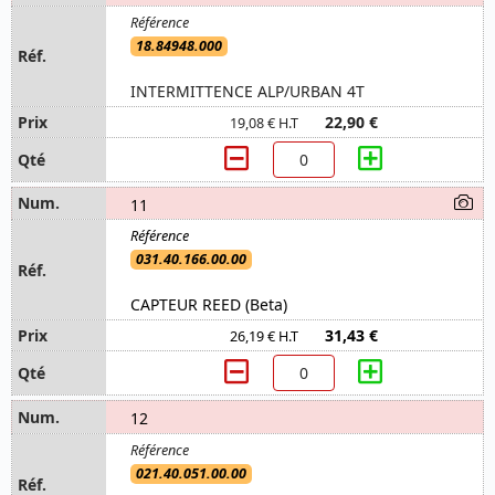
18.84948.000
INTERMITTENCE ALP/URBAN 4T
22,90 €
19,08 € H.T
11
031.40.166.00.00
CAPTEUR REED (Beta)
31,43 €
26,19 € H.T
12
021.40.051.00.00