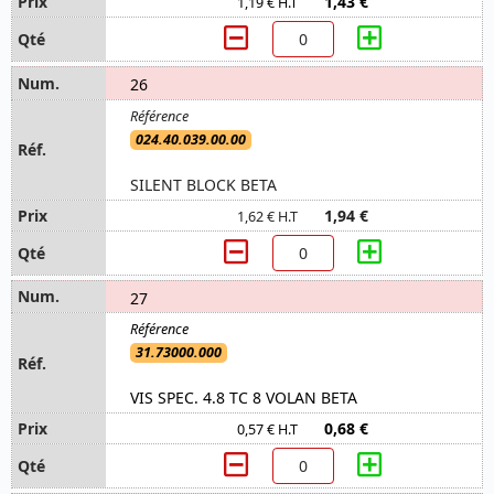
1,43 €
1,19 € H.T
26
024.40.039.00.00
SILENT BLOCK BETA
1,94 €
1,62 € H.T
27
31.73000.000
VIS SPEC. 4.8 TC 8 VOLAN BETA
0,68 €
0,57 € H.T