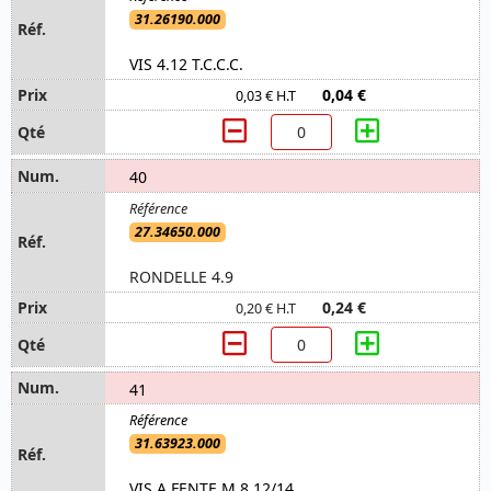
31.26190.000
VIS 4.12 T.C.C.C.
0,04 €
0,03 € H.T
40
27.34650.000
RONDELLE 4.9
0,24 €
0,20 € H.T
41
31.63923.000
VIS A FENTE M.8.12/14