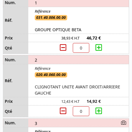
1
031.40.006.00.00
GROUPE OPTIQUE BETA
46,72 €
38,93 € H.T
2
020.40.060.00.00
CLIGNOTANT UNITE AVANT DROIT/ARRIERE
GAUCHE
14,92 €
12,43 € H.T
3