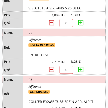
VIS A TETE A SIX PANS 6.20 BETA
1,30 €
1,08 € H.T
22
024.40.017.00.05
ENTRETOISE
3,25 €
2,71 € H.T
25
15.14301.052
COLLIER FIXAGE TUBE FREIN ARR. ALP4T