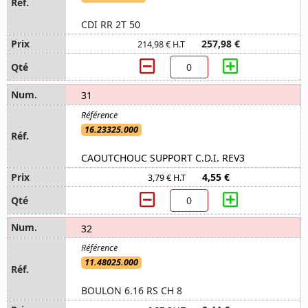
CDI RR 2T 50
257,98 €
214,98 € H.T
31
16.23325.000
CAOUTCHOUC SUPPORT C.D.I. REV3
4,55 €
3,79 € H.T
32
11.48025.000
BOULON 6.16 RS CH 8