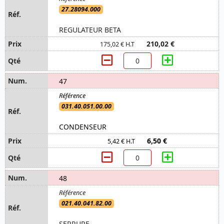
27.28094.000
REGULATEUR BETA
210,02 €
175,02 € H.T
47
031.40.051.00.00
CONDENSEUR
6,50 €
5,42 € H.T
48
021.40.041.82.00
SERRURE