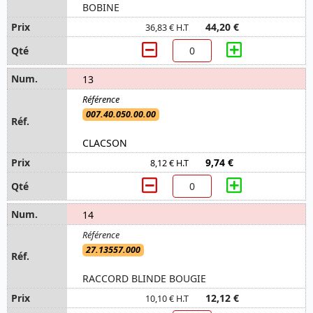
BOBINE
44,20 €
36,83 € H.T
13
007.40.050.00.00
CLACSON
9,74 €
8,12 € H.T
14
27.13557.000
RACCORD BLINDE BOUGIE
12,12 €
10,10 € H.T