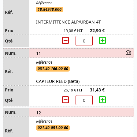
18.84948.000
INTERMITTENCE ALP/URBAN 4T
22,90 €
19,08 € H.T
11
031.40.166.00.00
CAPTEUR REED (Beta)
31,43 €
26,19 € H.T
12
021.40.051.00.00