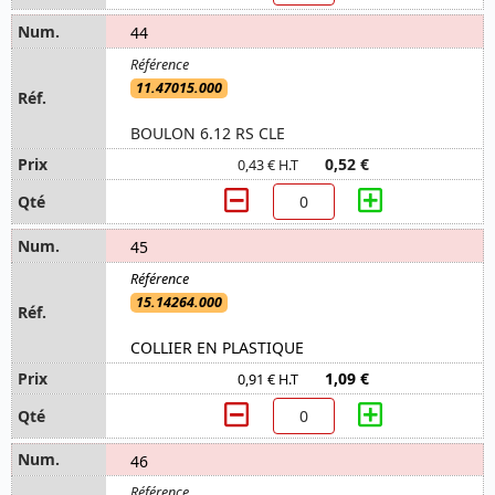
44
11.47015.000
BOULON 6.12 RS CLE
0,52 €
0,43 € H.T
45
15.14264.000
COLLIER EN PLASTIQUE
1,09 €
0,91 € H.T
46