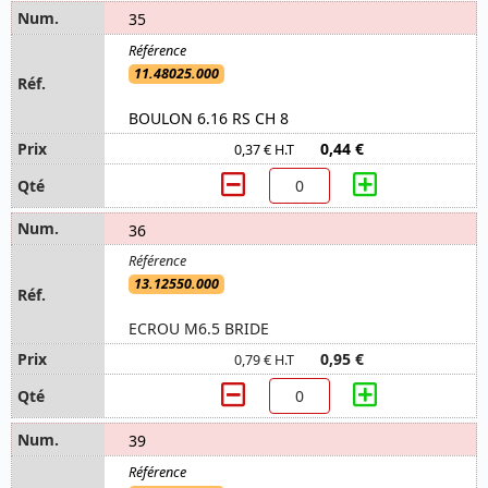
35
11.48025.000
BOULON 6.16 RS CH 8
0,44 €
0,37 € H.T
36
13.12550.000
ECROU M6.5 BRIDE
0,95 €
0,79 € H.T
39