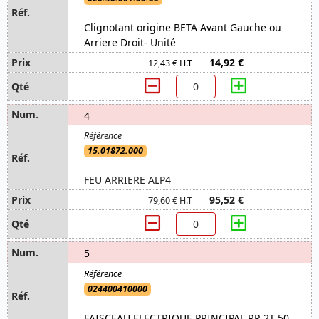
Clignotant origine BETA Avant Gauche ou
Arriere Droit- Unité
14,92 €
12,43 € H.T
4
15.01872.000
FEU ARRIERE ALP4
95,52 €
79,60 € H.T
5
024400410000
FAISCEAU ELECTRIQUE PRINCIPAL RR 2T 50