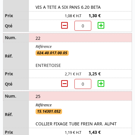
VIS A TETE A SIX PANS 6.20 BETA
1,30 €
1,08 € H.T
22
024.40.017.00.05
ENTRETOISE
3,25 €
2,71 € H.T
25
15.14301.052
COLLIER FIXAGE TUBE FREIN ARR. ALP4T
1,43 €
1,19 € H.T