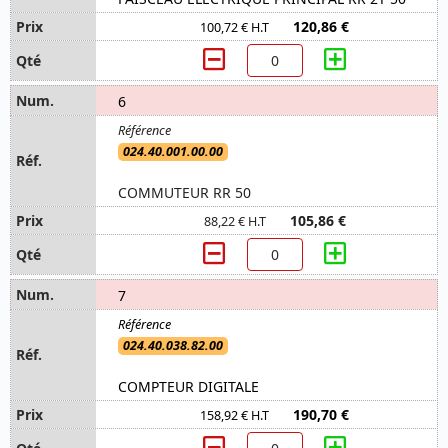
120,86 €
100,72 € H.T
6
024.40.001.00.00
COMMUTEUR RR 50
105,86 €
88,22 € H.T
7
024.40.038.82.00
COMPTEUR DIGITALE
190,70 €
158,92 € H.T