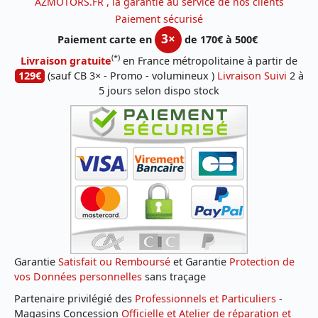
AZMOTORS.FR , la garantie au service de nos clients
Paiement sécurisé
3×
Paiement carte en
de 170€ à 500€
(*)
Livraison gratuite
en France métropolitaine à partir de
129€
(sauf CB 3× - Promo - volumineux )
Livraison Suivi
2 à
5 jours selon dispo stock
Garantie
Satisfait ou Remboursé
et Garantie
Protection de
vos Données personnelles
sans traçage
Partenaire privilégié des
Professionnels et Particuliers
-
Magasins Concession
Officielle et Atelier de réparation et