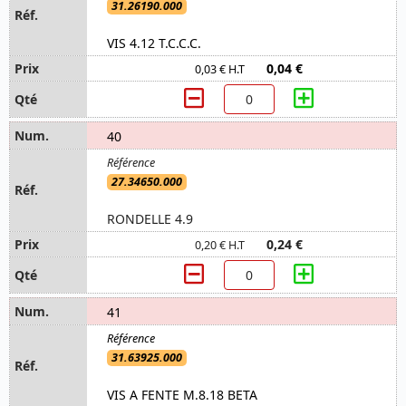
31.26190.000
VIS 4.12 T.C.C.C.
0,04 €
0,03 € H.T
40
27.34650.000
RONDELLE 4.9
0,24 €
0,20 € H.T
41
31.63925.000
VIS A FENTE M.8.18 BETA