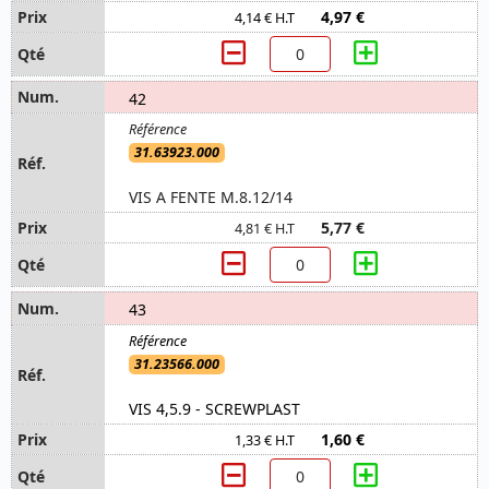
4,97 €
4,14 € H.T
42
31.63923.000
VIS A FENTE M.8.12/14
5,77 €
4,81 € H.T
43
31.23566.000
VIS 4,5.9 - SCREWPLAST
1,60 €
1,33 € H.T