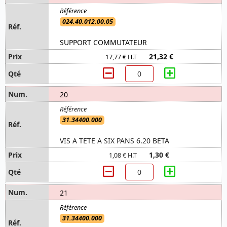
024.40.012.00.05
SUPPORT COMMUTATEUR
21,32 €
17,77 € H.T
20
31.34400.000
VIS A TETE A SIX PANS 6.20 BETA
1,30 €
1,08 € H.T
21
31.34400.000