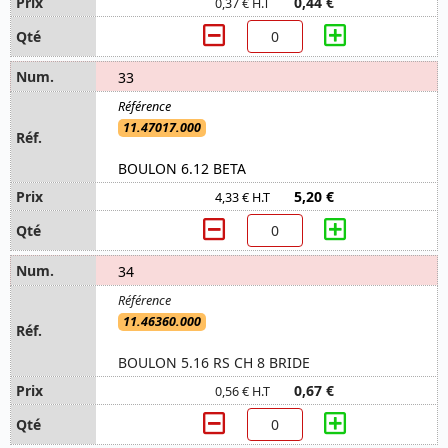
0,44 €
0,37 € H.T
33
11.47017.000
BOULON 6.12 BETA
5,20 €
4,33 € H.T
34
11.46360.000
BOULON 5.16 RS CH 8 BRIDE
0,67 €
0,56 € H.T