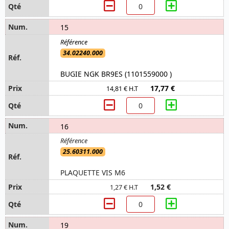
15
34.02240.000
BUGIE NGK BR9ES (1101559000 )
17,77 €
14,81 € H.T
16
25.60311.000
PLAQUETTE VIS M6
1,52 €
1,27 € H.T
19