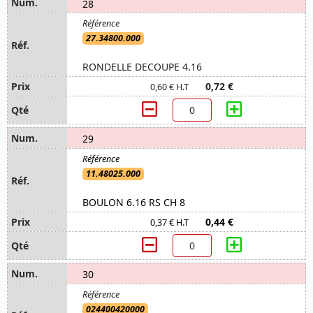
28
27.34800.000
RONDELLE DECOUPE 4.16
0,72 €
0,60 € H.T
29
11.48025.000
BOULON 6.16 RS CH 8
0,44 €
0,37 € H.T
30
024400420000