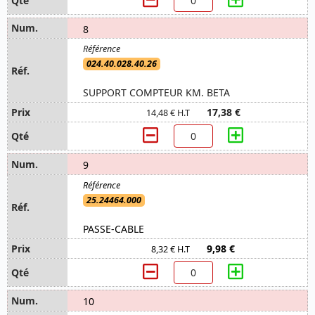
8
024.40.028.40.26
SUPPORT COMPTEUR KM. BETA
17,38 €
14,48 € H.T
9
25.24464.000
PASSE-CABLE
9,98 €
8,32 € H.T
10