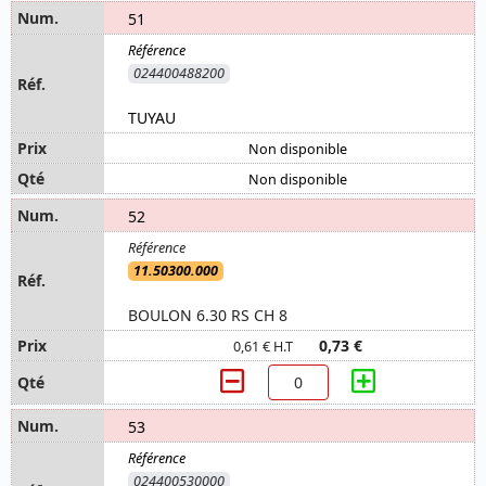
51
024400488200
TUYAU
Non disponible
Non disponible
52
11.50300.000
BOULON 6.30 RS CH 8
0,73 €
0,61 € H.T
53
024400530000