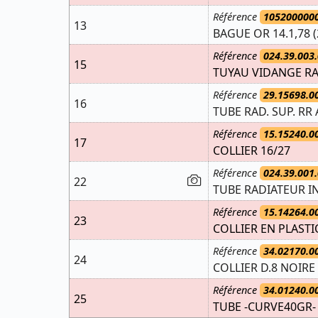
Référence
105200000
13
BAGUE OR 14.1,78 (
Référence
024.39.003.
15
TUYAU VIDANGE R
Référence
29.15698.0
16
TUBE RAD. SUP. RR
Référence
15.15240.0
17
COLLIER 16/27
Référence
024.39.001.
22
TUBE RADIATEUR IN
Référence
15.14264.0
23
COLLIER EN PLAST
Référence
34.02170.0
24
COLLIER D.8 NOIRE
Référence
34.01240.0
25
TUBE -CURVE40GR- (