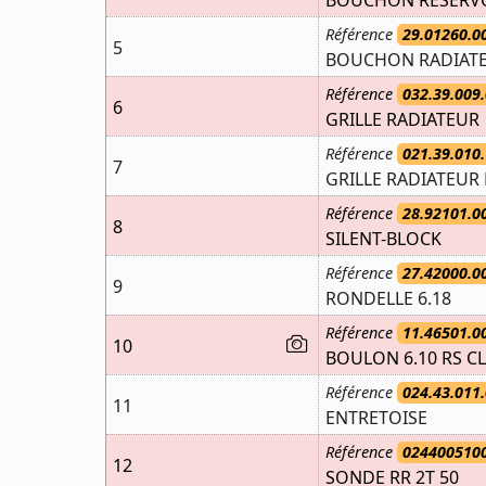
Référence
29.01260.0
5
BOUCHON RADIATE
Référence
032.39.009.
6
GRILLE RADIATEUR
Référence
021.39.010.
7
GRILLE RADIATEUR
Référence
28.92101.0
8
SILENT-BLOCK
Référence
27.42000.0
9
RONDELLE 6.18
Référence
11.46501.0
10
BOULON 6.10 RS C
Référence
024.43.011.
11
ENTRETOISE
Référence
024400510
12
SONDE RR 2T 50