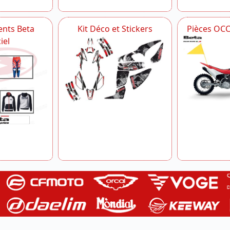
nts Beta
Kit Déco et Stickers
Pièces OC
iel