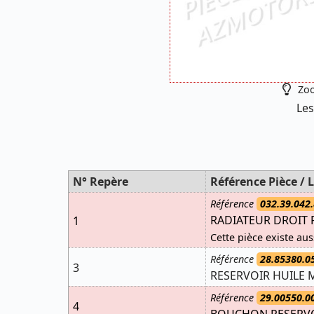
Zoo
Les
N° Repère
Référence Pièce / L
Référence
032.39.042.
RADIATEUR DROIT RR
1
Cette pièce existe aus
Référence
28.85380.0
3
RESERVOIR HUILE 
Référence
29.00550.0
4
BOUCHON RESERVO