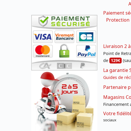
A
Paiement sé
Protection
Livraison 2 à
Point de Retrai
de
129€
(sau
La garantie 
Guides de réc
Partenaire p
Magasins Con
Financement a
Votre fidéli
sociaux