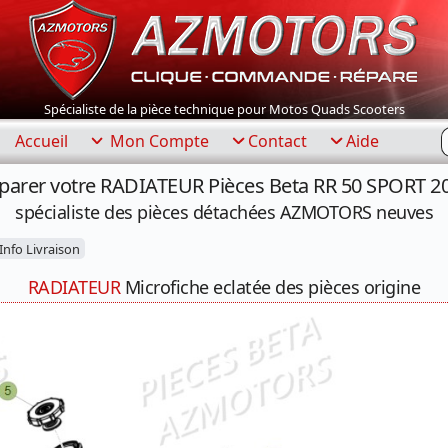
Spécialiste de la pièce technique pour Motos Quads Scooters
R
Accueil
Mon Compte
Contact
Aide
parer votre RADIATEUR Pièces Beta RR 50 SPORT 2
spécialiste des pièces détachées AZMOTORS neuves
nfo Livraison
RADIATEUR
Microfiche eclatée des pièces origine