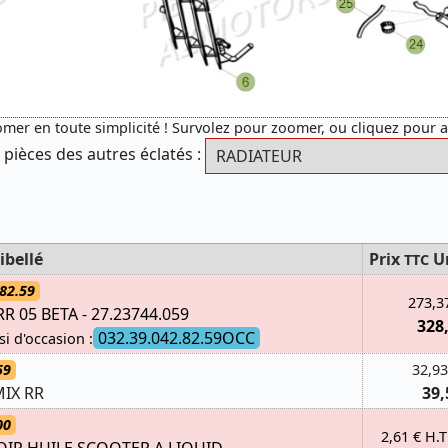
mer en toute simplicité ! Survolez pour zoomer, ou cliquez pour 
 pièces des autres éclatés :
ibellé
Prix
U
TTC
82.59
273,3
 05 BETA - 27.23744.059
328
032.39.042.82.59OCC
si d'occasion :
59
32,93
MIX RR
39,
00
2,61 € H.T
IR HUILE SCOOTER A LIQUID