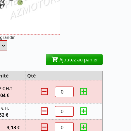
agrandir
Ajoutez au panier
nité
Qté
7 € H.T
,04 €
 € H.T
52 €
3,13 €