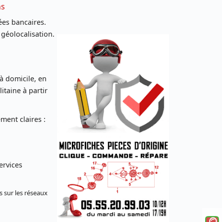
ns
es bancaires.
 géolocalisation.
 à domicile, en
taine à partir
ent claires :
ervices
s sur les réseaux
Voi