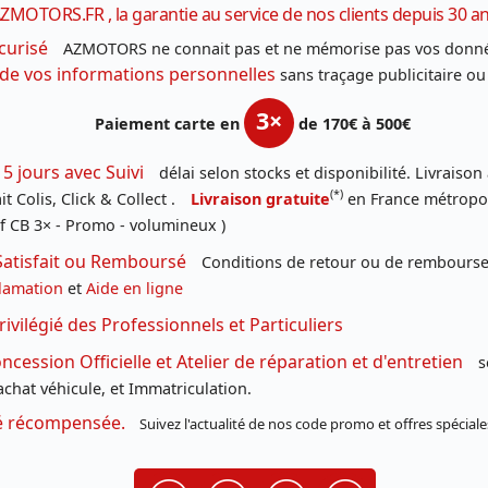
ZMOTORS.FR , la garantie au service de nos clients depuis 30 a
curisé
AZMOTORS ne connait pas et ne mémorise pas vos donné
 de vos informations personnelles
sans traçage publicitaire ou
3×
Paiement carte en
de 170€ à 500€
 5 jours avec Suivi
délai selon stocks et disponibilité. Livraison
(*)
t Colis, Click & Collect .
Livraison gratuite
en France métropoli
f CB 3× - Promo - volumineux )
Satisfait ou Remboursé
Conditions de retour ou de remboursem
lamation
et
Aide en ligne
rivilégié des Professionnels et Particuliers
cession Officielle et Atelier de réparation et d'entretien
s
chat véhicule, et Immatriculation.
té récompensée.
Suivez l'actualité de nos code promo et offres spéciale