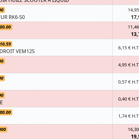
00
14,95
UR RK6-50
17,
00.00
11,46
13,
10.59
6,15 € H.T
 DROIT VEM125
00
4,95 € H.T
00
0,57 € H.T
00
0,40 € H.T
LE
00.00
1,74 € H.T
000
16,30
19,