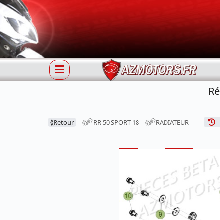
Ré
⟪
Retour
RR 50 SPORT 18
RADIATEUR
I