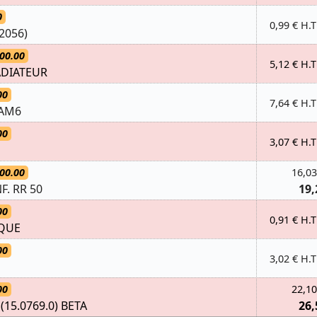
0
0,99 € H.T
2056)
00.00
5,12 € H.T
ADIATEUR
00
7,64 € H.T
 AM6
00
3,07 € H.T
00.00
16,03
F. RR 50
19,
00
0,91 € H.T
IQUE
00
3,02 € H.T
00
22,10
15.0769.0) BETA
26,