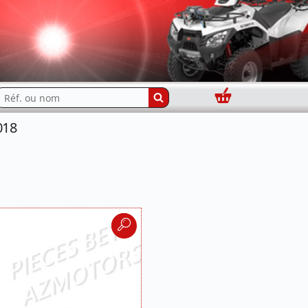
Panier
echercher...
018