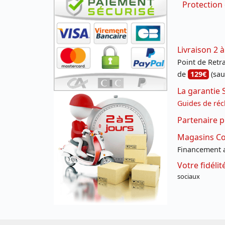
Protection
Livraison 2 à
Point de Retrai
de
129€
(sau
La garantie 
Guides de réc
Partenaire p
Magasins Con
Financement a
Votre fidéli
sociaux