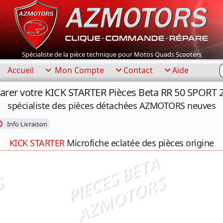
Spécialiste de la pièce technique pour Motos Quads Scooters
R
Accueil
Mon Compte
Contact
Aide
arer votre KICK STARTER Pièces Beta RR 50 SPORT 
spécialiste des pièces détachées AZMOTORS neuves
Info Livraison
KICK STARTER
Microfiche eclatée des pièces origine