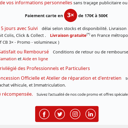
 de vos informations personnelles
sans traçage publicitaire ou
3×
Paiement carte en
de 170€ à 500€
 5 jours avec Suivi
délai selon stocks et disponibilité. Livraison
(*)
t Colis, Click & Collect .
Livraison gratuite
en France métropoli
f CB 3× - Promo - volumineux )
Satisfait ou Remboursé
Conditions de retour ou de remboursem
lamation
et
Aide en ligne
rivilégié des Professionnels et Particuliers
cession Officielle et Atelier de réparation et d'entretien
s
chat véhicule, et Immatriculation.
té récompensée.
Suivez l'actualité de nos code promo et offres spéciale