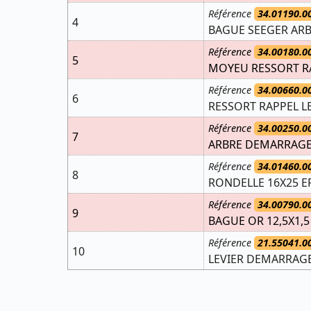
Référence
34.01190.0
4
BAGUE SEEGER ARBR
Référence
34.00180.0
5
MOYEU RESSORT RA
Référence
34.00660.0
6
RESSORT RAPPEL L
Référence
34.00250.0
7
ARBRE DEMARRAGE 
Référence
34.01460.0
8
RONDELLE 16X25 EP
Référence
34.00790.0
9
BAGUE OR 12,5X1,5
Référence
21.55041.0
10
LEVIER DEMARRAGE 