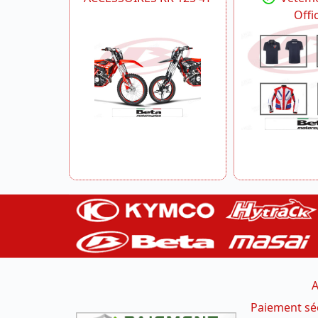
Offic
A
Paiement sé