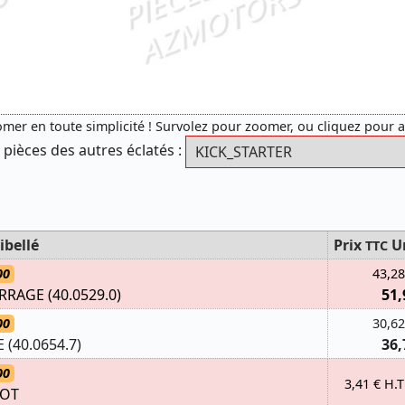
mer en toute simplicité ! Survolez pour zoomer, ou cliquez pour 
 pièces des autres éclatés :
ibellé
Prix
U
TTC
00
43,28
AGE (40.0529.0)
51,
00
30,62
(40.0654.7)
36,
00
3,41 € H.T
LOT