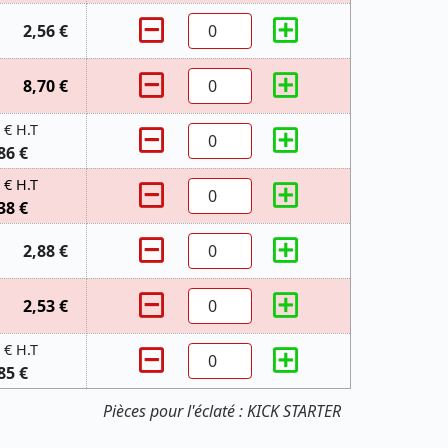
2,56 €
8,70 €
 € H.T
86 €
 € H.T
38 €
2,88 €
2,53 €
 € H.T
85 €
Pièces pour l'éclaté : KICK STARTER