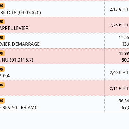
00
2,13 € H.T
E D.18 (03.0306.6)
00
7,25 € H.T
PPEL LEVIER
00
11,55
EVIER DEMARRAGE
13,
00
41,98
NU (01.0116.7)
50,
00
2,40 € H.T
. 0,4
00
2,11 € H.T
00
56,54
REV 50 - RR AM6
67,