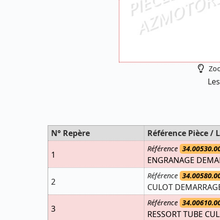
Zoo
Les
N° Repère
Référence Pièce / L
Référence
34.00530.0
1
ENGRANAGE DEMARR
Référence
34.00580.0
2
CULOT DEMARRAGE 
Référence
34.00610.0
3
RESSORT TUBE CU