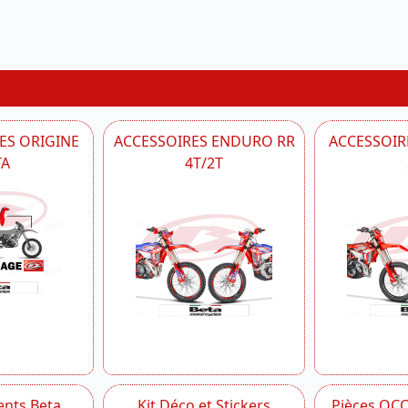
ES ORIGINE
ACCESSOIRES ENDURO RR
ACCESSOIRE
TA
4T/2T
nts Beta
Kit Déco et Stickers
Pièces OC