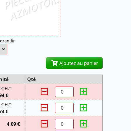
agrandir
Ajoutez au panier
nité
Qté
 € H.T
94 €
 € H.T
74 €
4,09 €