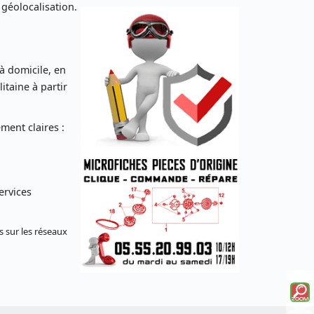
 géolocalisation.
 à domicile, en
taine à partir
ent claires :
ervices
s sur les réseaux
Voi