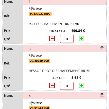
1
024370378000
POT D ECHAPPEMENT RR 2T 50
499,84 €
416,53 € H.T
3
22.48980.000
RESSORT POT D ECHAPPEMENT RR-50
3,68 €
3,07 € H.T
4
28.91943.000