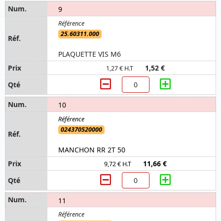
9
25.60311.000
PLAQUETTE VIS M6
1,52 €
1,27 € H.T
10
024370520000
MANCHON RR 2T 50
11,66 €
9,72 € H.T
11