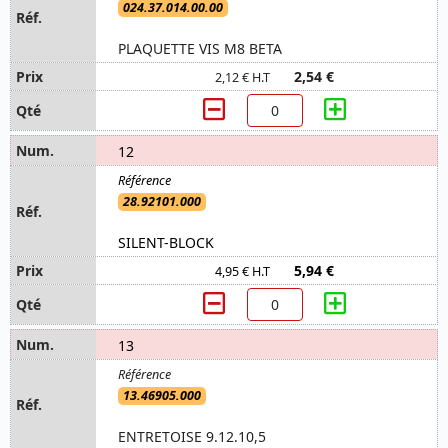
024.37.014.00.00
PLAQUETTE VIS M8 BETA
2,54 €
2,12 € H.T
12
28.92101.000
SILENT-BLOCK
5,94 €
4,95 € H.T
13
13.46905.000
ENTRETOISE 9.12.10,5