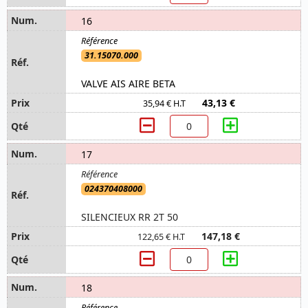
16
31.15070.000
VALVE AIS AIRE BETA
43,13 €
35,94 € H.T
17
024370408000
SILENCIEUX RR 2T 50
147,18 €
122,65 € H.T
18