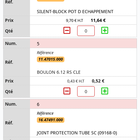
SILENT-BLOCK POT D ECHAPPEMENT
11,64 €
9,70 € H.T
5
11.47015.000
BOULON 6.12 RS CLE
0,52 €
0,43 € H.T
6
16.47491.000
JOINT PROTECTION TUBE SC (09168-0)