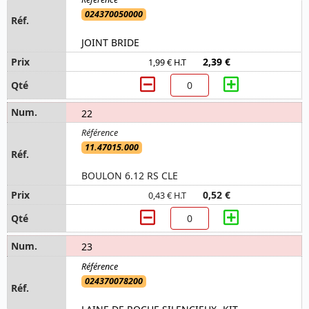
024370050000
JOINT BRIDE
2,39 €
1,99 € H.T
22
11.47015.000
BOULON 6.12 RS CLE
0,52 €
0,43 € H.T
23
024370078200