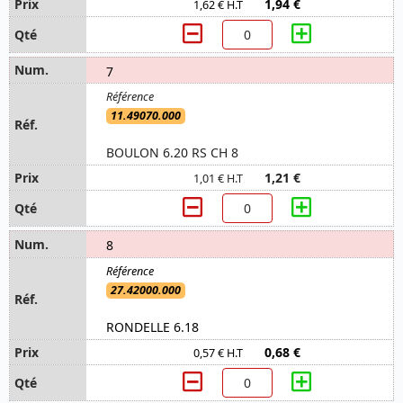
1,94 €
1,62 € H.T
7
11.49070.000
BOULON 6.20 RS CH 8
1,21 €
1,01 € H.T
8
27.42000.000
RONDELLE 6.18
0,68 €
0,57 € H.T