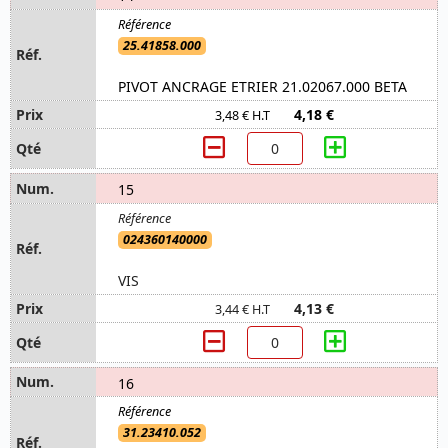
25.41858.000
PIVOT ANCRAGE ETRIER 21.02067.000 BETA
4,18 €
3,48 € H.T
15
024360140000
VIS
4,13 €
3,44 € H.T
16
31.23410.052