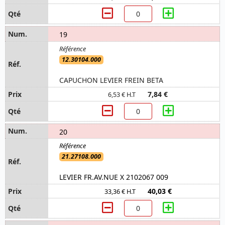
19
12.30104.000
CAPUCHON LEVIER FREIN BETA
7,84 €
6,53 € H.T
20
21.27108.000
LEVIER FR.AV.NUE X 2102067 009
40,03 €
33,36 € H.T