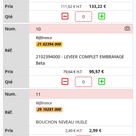
133,22 €
111,02 € H.T
10
21.02394.000
2102394000 - LEVIER COMPLET EMBRAYAGE
Beta
95,57 €
79,64 € H.T
11
29.10281.000
BOUCHON NIVEAU HUILE
2,99 €
2,49 € H.T