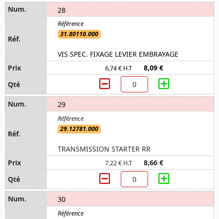
28
31.80110.000
VIS SPEC. FIXAGE LEVIER EMBRAYAGE
8,09 €
6,74 € H.T
29
29.12781.000
TRANSMISSION STARTER RR
8,66 €
7,22 € H.T
30