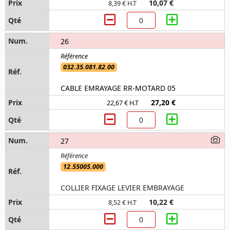
10,07 €
8,39 € H.T
26
032.35.081.82.00
CABLE EMRAYAGE RR-MOTARD 05
27,20 €
22,67 € H.T
27
12.55005.000
COLLIER FIXAGE LEVIER EMBRAYAGE
10,22 €
8,52 € H.T