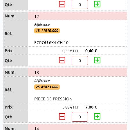
12
13.11510.000
ECROU 6X4 CH 10
0,40 €
0,33 € H.T
13
25.41873.000
PIECE DE PRESSION
7,06 €
5,88 € H.T
14