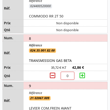
024400520000
COMMODO RR 2T 50
Non disponible
Non disponible
8
024.35.001.82.00
TRANSMISSION GAS BETA
42,86 €
35,72 € H.T
9
21.02067.009
LEVIER COM.FREIN AVANT