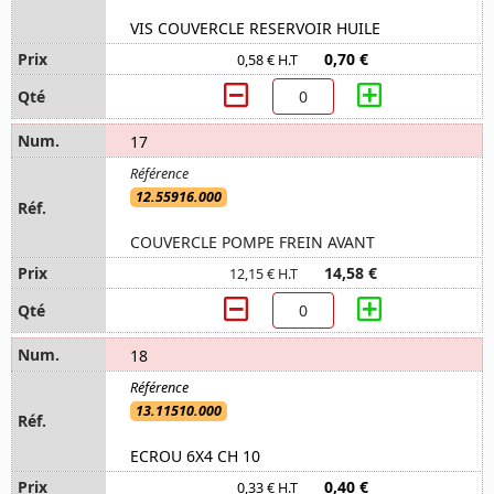
VIS COUVERCLE RESERVOIR HUILE
0,70 €
0,58 € H.T
17
12.55916.000
COUVERCLE POMPE FREIN AVANT
14,58 €
12,15 € H.T
18
13.11510.000
ECROU 6X4 CH 10
0,40 €
0,33 € H.T