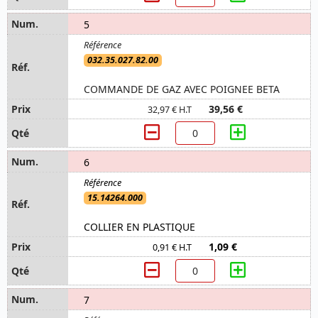
5
032.35.027.82.00
COMMANDE DE GAZ AVEC POIGNEE BETA
39,56 €
32,97 € H.T
6
15.14264.000
COLLIER EN PLASTIQUE
1,09 €
0,91 € H.T
7