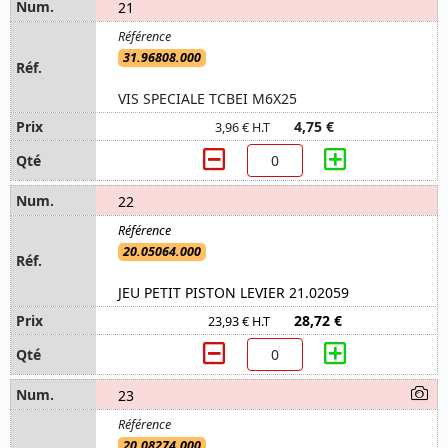
21
31.96808.000
VIS SPECIALE TCBEI M6X25
4,75 €
3,96 € H.T
22
20.05064.000
JEU PETIT PISTON LEVIER 21.02059
28,72 €
23,93 € H.T
23
20.08274.000