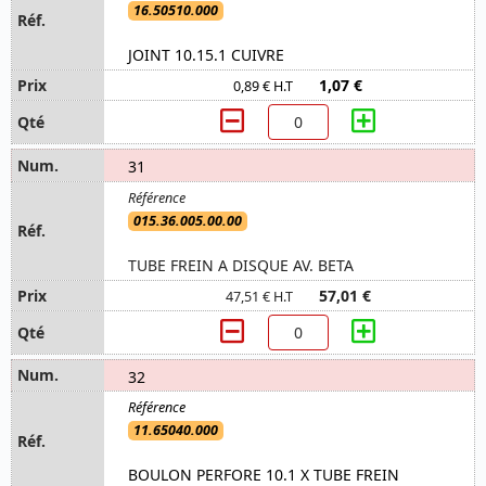
16.50510.000
JOINT 10.15.1 CUIVRE
1,07 €
0,89 € H.T
31
015.36.005.00.00
TUBE FREIN A DISQUE AV. BETA
57,01 €
47,51 € H.T
32
11.65040.000
BOULON PERFORE 10.1 X TUBE FREIN