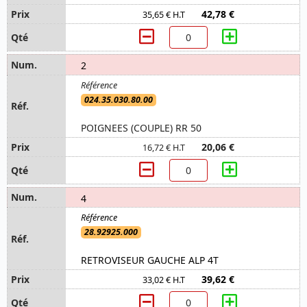
42,78 €
35,65 € H.T
2
024.35.030.80.00
POIGNEES (COUPLE) RR 50
20,06 €
16,72 € H.T
4
28.92925.000
RETROVISEUR GAUCHE ALP 4T
39,62 €
33,02 € H.T