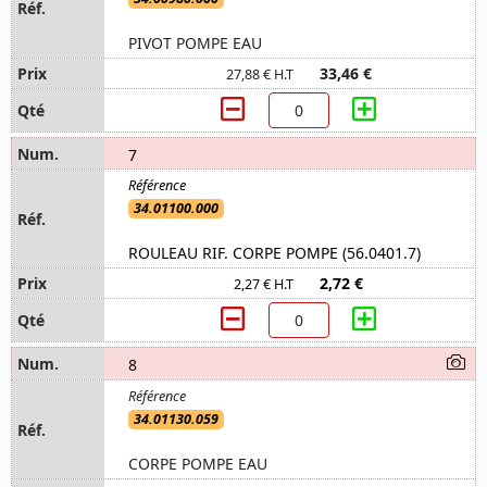
PIVOT POMPE EAU
33,46 €
27,88 € H.T
7
34.01100.000
ROULEAU RIF. CORPE POMPE (56.0401.7)
2,72 €
2,27 € H.T
8
34.01130.059
CORPE POMPE EAU