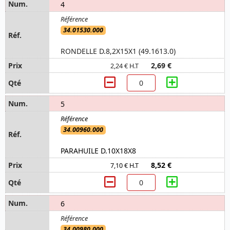
4
34.01530.000
RONDELLE D.8,2X15X1 (49.1613.0)
2,69 €
2,24 € H.T
5
34.00960.000
PARAHUILE D.10X18X8
8,52 €
7,10 € H.T
6
34.00980.000