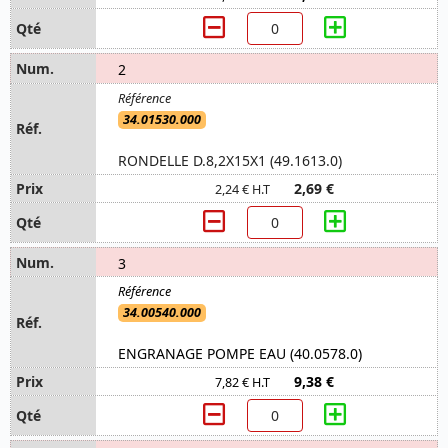
2
34.01530.000
RONDELLE D.8,2X15X1 (49.1613.0)
2,69 €
2,24 € H.T
3
34.00540.000
ENGRANAGE POMPE EAU (40.0578.0)
9,38 €
7,82 € H.T