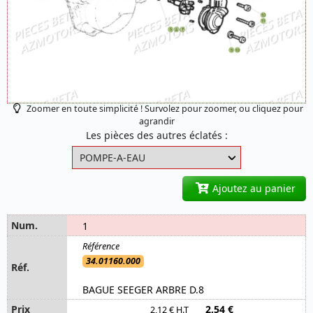
Zoomer en toute simplicité ! Survolez pour zoomer, ou cliquez pour
agrandir
Les pièces des autres éclatés :
Ajoutez au panier
1
34.01160.000
BAGUE SEEGER ARBRE D.8
2,54 €
2,12 € H.T