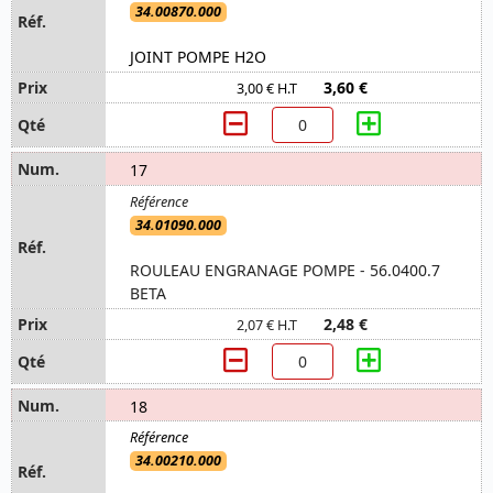
34.00870.000
JOINT POMPE H2O
3,60 €
3,00 € H.T
17
34.01090.000
ROULEAU ENGRANAGE POMPE - 56.0400.7
BETA
2,48 €
2,07 € H.T
18
34.00210.000