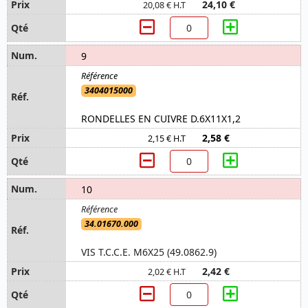
24,10 €
20,08 € H.T
9
3404015000
RONDELLES EN CUIVRE D.6X11X1,2
2,58 €
2,15 € H.T
10
34.01670.000
VIS T.C.C.E. M6X25 (49.0862.9)
2,42 €
2,02 € H.T