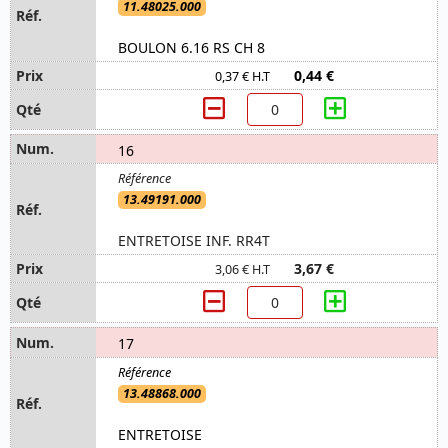
11.48025.000
BOULON 6.16 RS CH 8
0,44 €
0,37 € H.T
16
13.49191.000
ENTRETOISE INF. RR4T
3,67 €
3,06 € H.T
17
13.48868.000
ENTRETOISE