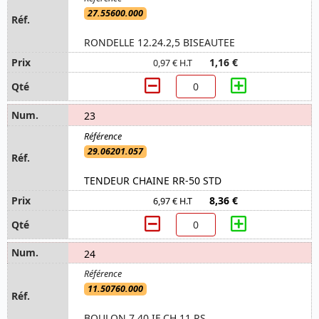
27.55600.000
RONDELLE 12.24.2,5 BISEAUTEE
1,16 €
0,97 € H.T
23
29.06201.057
TENDEUR CHAINE RR-50 STD
8,36 €
6,97 € H.T
24
11.50760.000
BOULON 7.40 IF CH 11 RS