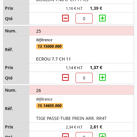
1,39 €
1,16 € H.T
25
13.15000.000
ECROU 7.7 CH 11
1,37 €
1,14 € H.T
26
15.14605.000
TIGE PASSE-TUBE FREIN ARR. RR4T
2,81 €
2,34 € H.T