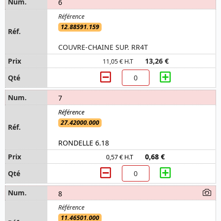
6
12.88591.159
COUVRE-CHAINE SUP. RR4T
13,26 €
11,05 € H.T
7
27.42000.000
RONDELLE 6.18
0,68 €
0,57 € H.T
8
11.46501.000