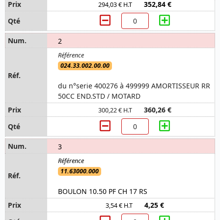
352,84 €
294,03 € H.T
2
024.33.002.00.00
du n°serie 400276 à 499999 AMORTISSEUR RR
50CC END.STD / MOTARD
360,26 €
300,22 € H.T
3
11.63000.000
BOULON 10.50 PF CH 17 RS
4,25 €
3,54 € H.T