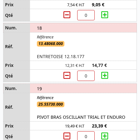
9,05 €
7,54 € H.T
18
13.48068.000
ENTRETOISE 12.18.177
14,77 €
12,31 € H.T
19
25.55730.000
PIVOT BRAS OSCILLANT TRIAL ET ENDURO
23,39 €
19,49 € H.T