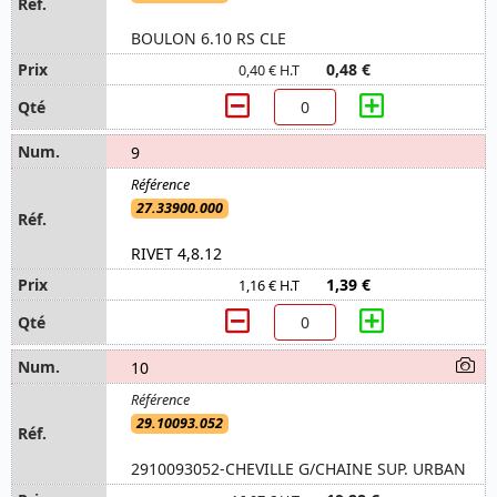
BOULON 6.10 RS CLE
0,48 €
0,40 € H.T
9
27.33900.000
RIVET 4,8.12
1,39 €
1,16 € H.T
10
29.10093.052
2910093052-CHEVILLE G/CHAINE SUP. URBAN