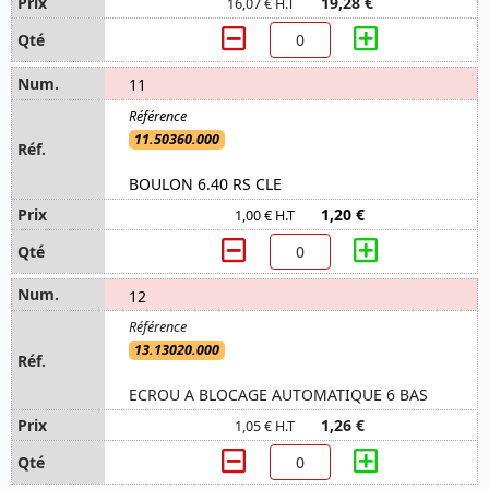
19,28 €
16,07 € H.T
11
11.50360.000
BOULON 6.40 RS CLE
1,20 €
1,00 € H.T
12
13.13020.000
ECROU A BLOCAGE AUTOMATIQUE 6 BAS
1,26 €
1,05 € H.T