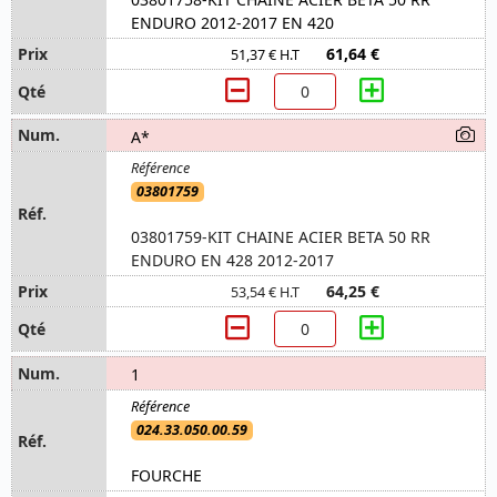
ENDURO 2012-2017 EN 420
61,64 €
51,37 € H.T
A*
03801759
03801759-KIT CHAINE ACIER BETA 50 RR
ENDURO EN 428 2012-2017
64,25 €
53,54 € H.T
1
024.33.050.00.59
FOURCHE