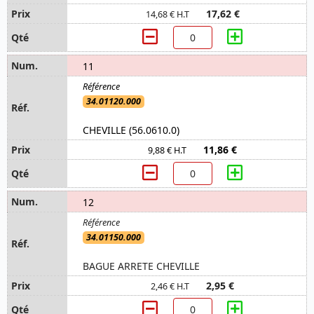
17,62 €
14,68 € H.T
11
34.01120.000
CHEVILLE (56.0610.0)
11,86 €
9,88 € H.T
12
34.01150.000
BAGUE ARRETE CHEVILLE
2,95 €
2,46 € H.T