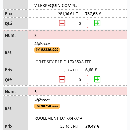
VILEBREQUIN COMPL.
337,63 €
281,36 € H.T
2
34.02330.000
JOINT SPY B1B D.17X35X8 FER
6,68 €
5,57 € H.T
3
34.00750.000
ROULEMENT D.17X47X14
30,48 €
25,40 € H.T