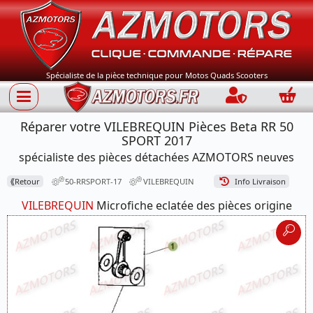
Spécialiste de la pièce technique pour Motos Quads Scooters
Connection
Panie
Réparer votre VILEBREQUIN Pièces Beta RR 50
SPORT 2017
spécialiste des pièces détachées AZMOTORS neuves
⟪
Retour
50-RRSPORT-17
VILEBREQUIN
Info Livraison
VILEBREQUIN
Microfiche eclatée des pièces origine