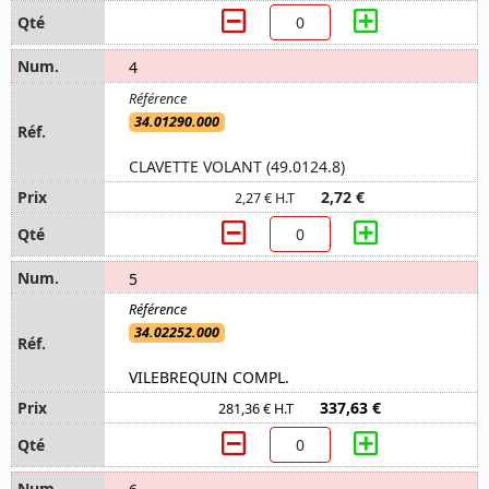
4
34.01290.000
CLAVETTE VOLANT (49.0124.8)
2,72 €
2,27 € H.T
5
34.02252.000
VILEBREQUIN COMPL.
337,63 €
281,36 € H.T