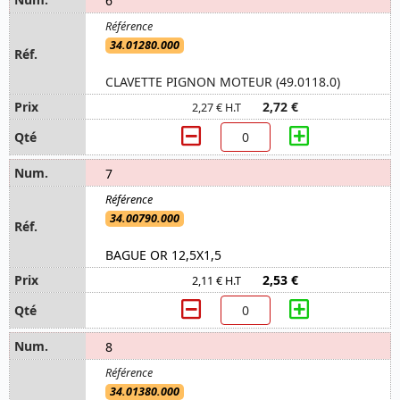
6
34.01280.000
CLAVETTE PIGNON MOTEUR (49.0118.0)
2,72 €
2,27 € H.T
7
34.00790.000
BAGUE OR 12,5X1,5
2,53 €
2,11 € H.T
8
34.01380.000