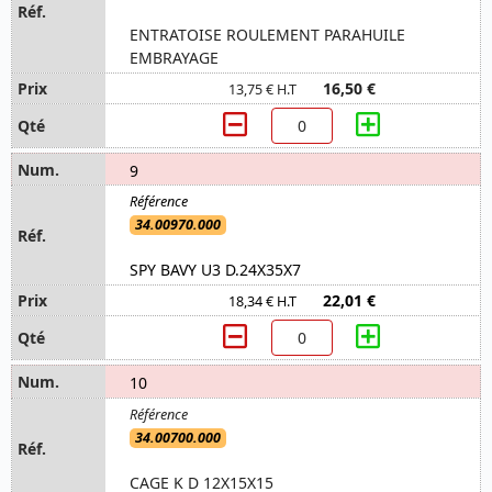
ENTRATOISE ROULEMENT PARAHUILE
EMBRAYAGE
16,50 €
13,75 € H.T
9
34.00970.000
SPY BAVY U3 D.24X35X7
22,01 €
18,34 € H.T
10
34.00700.000
CAGE K D 12X15X15