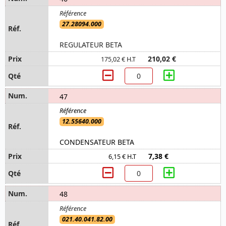
27.28094.000
REGULATEUR BETA
210,02 €
175,02 € H.T
47
12.55640.000
CONDENSATEUR BETA
7,38 €
6,15 € H.T
48
021.40.041.82.00