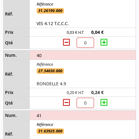
31.26190.000
VIS 4.12 T.C.C.C.
0,04 €
0,03 € H.T
40
27.34650.000
RONDELLE 4.9
0,24 €
0,20 € H.T
41
31.63925.000