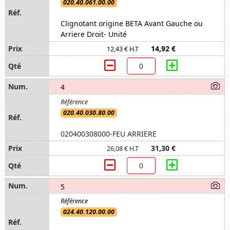
020.40.061.00.00
Clignotant origine BETA Avant Gauche ou
Arriere Droit- Unité
14,92 €
12,43 € H.T
4
020.40.030.80.00
020400308000-FEU ARRIERE
31,30 €
26,08 € H.T
5
024.40.120.00.00