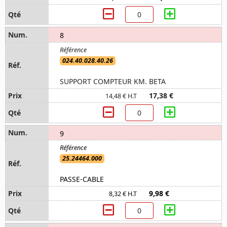
8
024.40.028.40.26
SUPPORT COMPTEUR KM. BETA
17,38 €
14,48 € H.T
9
25.24464.000
PASSE-CABLE
9,98 €
8,32 € H.T