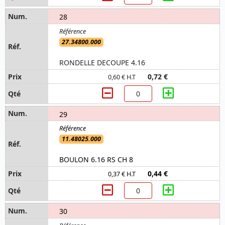
28
27.34800.000
RONDELLE DECOUPE 4.16
0,72 €
0,60 € H.T
29
11.48025.000
BOULON 6.16 RS CH 8
0,44 €
0,37 € H.T
30