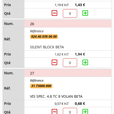
1,43 €
1,19 € H.T
26
024.40.039.00.00
SILENT BLOCK BETA
1,94 €
1,62 € H.T
27
31.73000.000
VIS SPEC. 4.8 TC 8 VOLAN BETA
0,68 €
0,57 € H.T