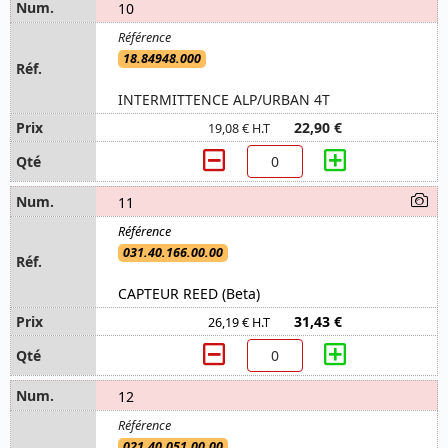
10
18.84948.000
INTERMITTENCE ALP/URBAN 4T
22,90 €
19,08 € H.T
11
031.40.166.00.00
CAPTEUR REED (Beta)
31,43 €
26,19 € H.T
12
021.40.051.00.00