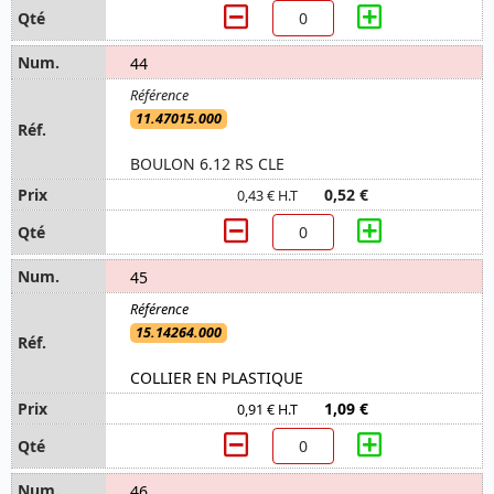
44
11.47015.000
BOULON 6.12 RS CLE
0,52 €
0,43 € H.T
45
15.14264.000
COLLIER EN PLASTIQUE
1,09 €
0,91 € H.T
46