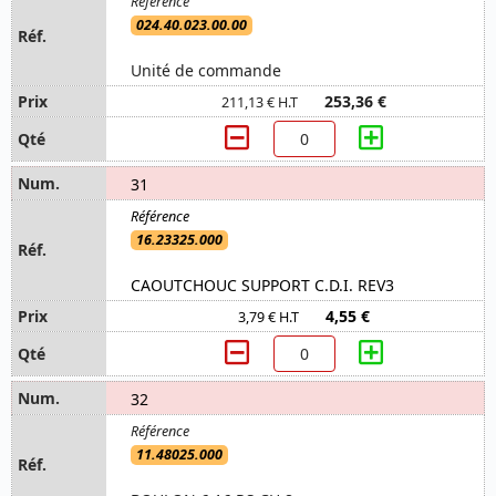
024.40.023.00.00
Unité de commande
253,36 €
211,13 € H.T
31
16.23325.000
CAOUTCHOUC SUPPORT C.D.I. REV3
4,55 €
3,79 € H.T
32
11.48025.000