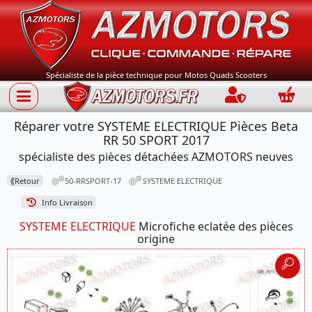
Spécialiste de la pièce technique pour Motos Quads Scooters
Connection
Panie
Réparer votre SYSTEME ELECTRIQUE Pièces Beta
RR 50 SPORT 2017
spécialiste des pièces détachées AZMOTORS neuves
⟪
Retour
50-RRSPORT-17
SYSTEME ELECTRIQUE
Info Livraison
SYSTEME ELECTRIQUE
Microfiche eclatée des pièces
origine