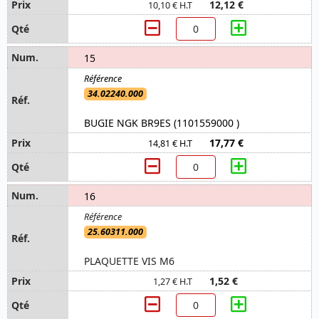
12,12 €
10,10 € H.T
15
34.02240.000
BUGIE NGK BR9ES (1101559000 )
17,77 €
14,81 € H.T
16
25.60311.000
PLAQUETTE VIS M6
1,52 €
1,27 € H.T