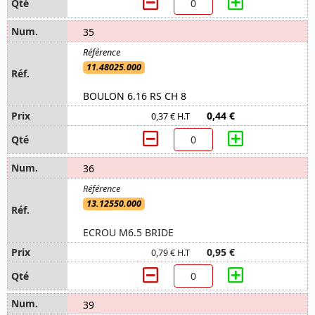
35
11.48025.000
BOULON 6.16 RS CH 8
0,44 €
0,37 € H.T
36
13.12550.000
ECROU M6.5 BRIDE
0,95 €
0,79 € H.T
39