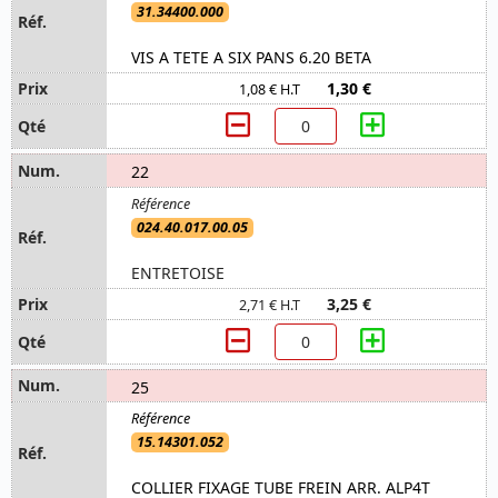
31.34400.000
VIS A TETE A SIX PANS 6.20 BETA
1,30 €
1,08 € H.T
22
024.40.017.00.05
ENTRETOISE
3,25 €
2,71 € H.T
25
15.14301.052
COLLIER FIXAGE TUBE FREIN ARR. ALP4T