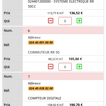
024401200000 - SYSTEME ELECTRIQUE RR
50CC
136,52 €
113,77 € H.T
6
024.40.001.00.00
COMMUTEUR RR 50
105,86 €
88,22 € H.T
7
024.40.038.82.00
COMPTEUR DIGITALE
190,70 €
158,92 € H.T