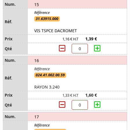
15
31.63915.000
VIS TSPCE DACROMET
1,39 €
1,16 € H.T
16
024.41.002.00.59
RAYON 3.240
1,60 €
1,33 € H.T
17