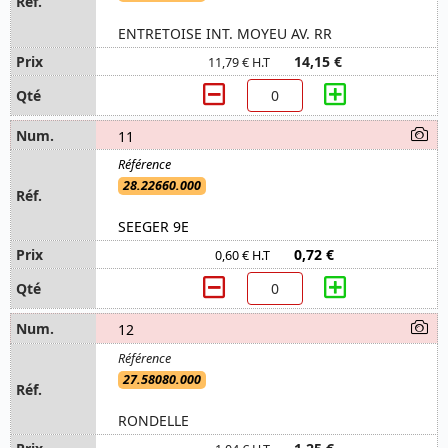
ENTRETOISE INT. MOYEU AV. RR
14,15 €
11,79 € H.T
11
28.22660.000
SEEGER 9E
0,72 €
0,60 € H.T
12
27.58080.000
RONDELLE