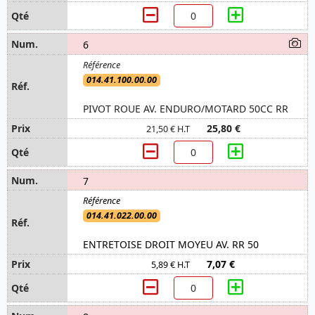
6
014.41.100.00.00
PIVOT ROUE AV. ENDURO/MOTARD 50CC RR
25,80 €
21,50 € H.T
7
014.41.022.00.00
ENTRETOISE DROIT MOYEU AV. RR 50
7,07 €
5,89 € H.T