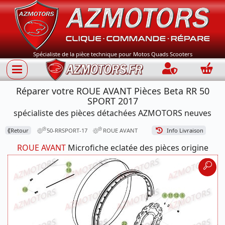
Spécialiste de la pièce technique pour Motos Quads Scooters
Connection
Panie
Réparer votre ROUE AVANT Pièces Beta RR 50
SPORT 2017
spécialiste des pièces détachées AZMOTORS neuves
⟪
Retour
50-RRSPORT-17
ROUE AVANT
Info Livraison
ROUE AVANT
Microfiche eclatée des pièces origine