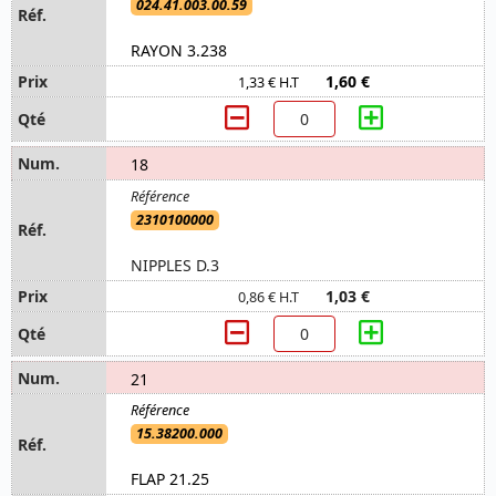
024.41.003.00.59
RAYON 3.238
1,60 €
1,33 € H.T
18
2310100000
NIPPLES D.3
1,03 €
0,86 € H.T
21
15.38200.000
FLAP 21.25