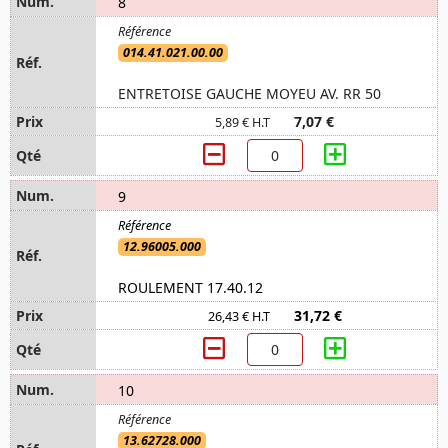
8
014.41.021.00.00
ENTRETOISE GAUCHE MOYEU AV. RR 50
7,07 €
5,89 € H.T
9
12.96005.000
ROULEMENT 17.40.12
31,72 €
26,43 € H.T
10
13.62728.000