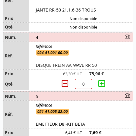
JANTE RR-50 21.1,6-36 TROUS
Non disponible
Non disponible
4
024.41.001.00.00
DISQUE FREIN AV. WAVE RR 50
75,96 €
63,30 € H.T
5
021.41.005.82.00
EMETTEUR D8 -KIT BETA
7,69 €
6,41 € H.T