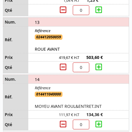
1,25 €
1,04 € H.T
13
024412050059
ROUE AVANT
503,60 €
419,67 € H.T
14
014411040000
MOYEU AVANT ROUL&ENTRET.INT
134,36 €
111,97 € H.T