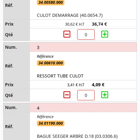
34.00580.000
CULOT DEMARRAGE (40.0654.7)
36,74 €
30,62 € H.T
3
34.00610.000
RESSORT TUBE CULOT
4,09 €
3,41 € H.T
4
34.01190.000
BAGUE SEEGER ARBRE D.18 (03.0306.6)