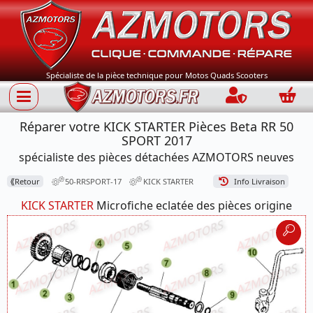
Spécialiste de la pièce technique pour Motos Quads Scooters
Connection
Panie
Réparer votre KICK STARTER Pièces Beta RR 50
SPORT 2017
spécialiste des pièces détachées AZMOTORS neuves
⟪
Retour
50-RRSPORT-17
KICK STARTER
Info Livraison
KICK STARTER
Microfiche eclatée des pièces origine