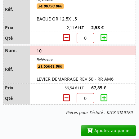
34.00790.000
BAGUE OR 12,5X1,5
2,53 €
2,11 € H.T
10
21.55041.000
LEVIER DEMARRAGE REV 50 - RR AM6
67,85 €
56,54 € H.T
Pièces pour l'éclaté : KICK STARTER
Ajoutez au panier