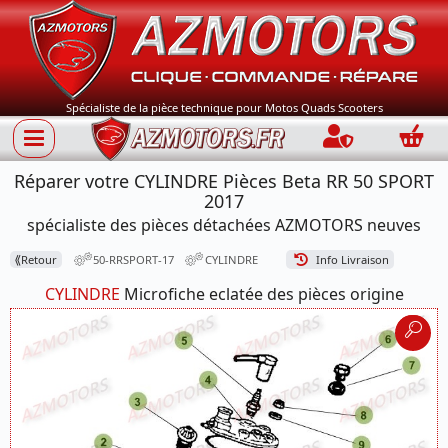
Spécialiste de la pièce technique pour Motos Quads Scooters
Connection
Panie
Réparer votre CYLINDRE Pièces Beta RR 50 SPORT
2017
spécialiste des pièces détachées AZMOTORS neuves
⟪
Retour
50-RRSPORT-17
CYLINDRE
Info Livraison
CYLINDRE
Microfiche eclatée des pièces origine