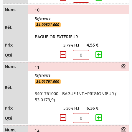
10
34.00821.000
BAGUE OR EXTERIEUR
4,55 €
3,79 € H.T
11
34.01761.000
3401761000 - BAGUE INT.+PRIGIONIEUR (
53.0173,9)
6,36 €
5,30 € H.T
12