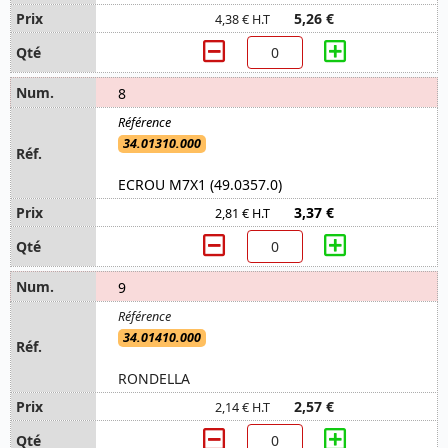
5,26 €
4,38 € H.T
8
34.01310.000
ECROU M7X1 (49.0357.0)
3,37 €
2,81 € H.T
9
34.01410.000
RONDELLA
2,57 €
2,14 € H.T