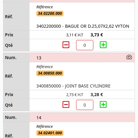
34.02200.000
3402200000 - BAGUE OR D.25,07X2,62 VYTON
3,73 €
3,11 € H.T
13
34.00850.000
3400850000 - JOINT BASE CYLINDRE
3,28 €
2,73 € H.T
14
34.02401.000