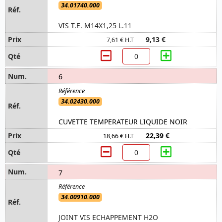
34.01740.000
VIS T.E. M14X1,25 L.11
9,13 €
7,61 € H.T
6
34.02430.000
CUVETTE TEMPERATEUR LIQUIDE NOIR
22,39 €
18,66 € H.T
7
34.00910.000
JOINT VIS ECHAPPEMENT H2O