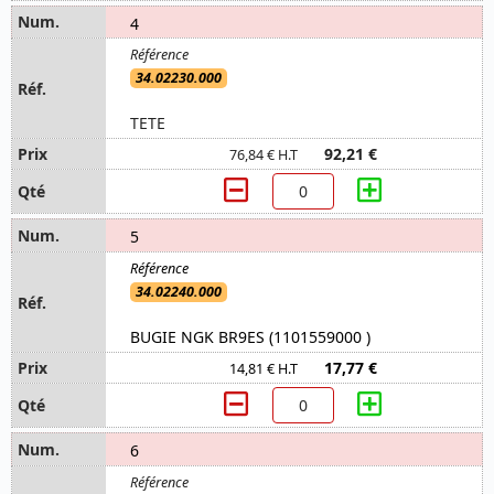
4
34.02230.000
TETE
92,21 €
76,84 € H.T
5
34.02240.000
BUGIE NGK BR9ES (1101559000 )
17,77 €
14,81 € H.T
6