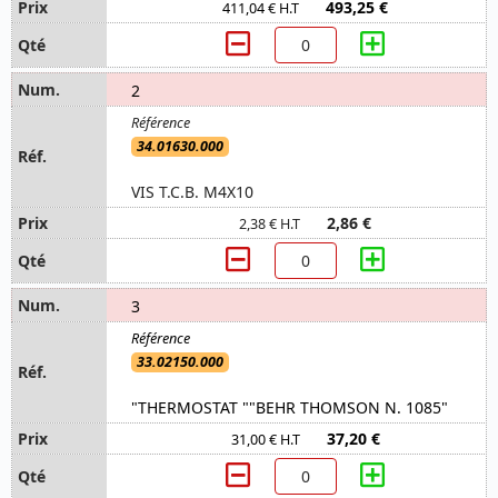
493,25 €
411,04 € H.T
2
34.01630.000
VIS T.C.B. M4X10
2,86 €
2,38 € H.T
3
33.02150.000
"THERMOSTAT ""BEHR THOMSON N. 1085"
37,20 €
31,00 € H.T