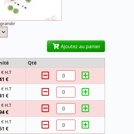
agrandir
Ajoutez au panier
nité
Qté
 € H.T
41 €
 € H.T
41 €
 € H.T
94 €
 € H.T
61 €