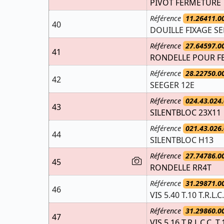
PIVOT FERMETURE
Référence
11.26411.0
40
DOUILLE FIXAGE SE
Référence
27.64597.0
41
RONDELLE POUR F
Référence
28.22750.0
42
SEEGER 12E
Référence
024.43.024.
43
SILENTBLOC 23X11
Référence
021.43.026.
44
SILENTBLOC H13
Référence
27.74786.0
45
RONDELLE RR4T
Référence
31.29871.0
46
VIS 5.40 T.10 T.R.L.C.
Référence
31.29860.0
47
VIS 5.16 T.R.L.C.C. T.