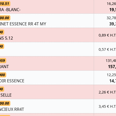
10.51
16,26
A -BLANC-
19,
00.00
32,78
INET ESSENCE RR 4T MY
39,
00
0,89 € H.T
NS 5.12
00
0,57 € H.T
059
131,4
RANT
157
000
12,25
IR ESSENCE
14,
00
2,26 € H.T
 SELLE
00.00
3,45 € H.T
NCIEUX RR4T