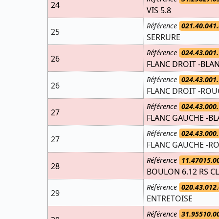
24
VIS 5.8
Référence
021.40.041.
25
SERRURE
Référence
024.43.001.
26
FLANC DROIT -BLAN
Référence
024.43.001.
26
FLANC DROIT -ROUG
Référence
024.43.000.
27
FLANC GAUCHE -BL
Référence
024.43.000.
27
FLANC GAUCHE -RO
Référence
11.47015.0
28
BOULON 6.12 RS C
Référence
020.43.012.
29
ENTRETOISE
Référence
31.95510.0