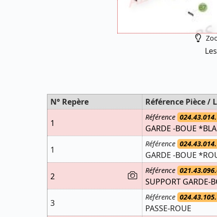
Zoo
Les
N° Repère
Référence Pièce / L
Référence
024.43.014.
1
GARDE -BOUE *BL
Référence
024.43.014.
1
GARDE -BOUE *RO
Référence
021.43.096.
2
SUPPORT GARDE-BO
Référence
024.43.105.
3
PASSE-ROUE