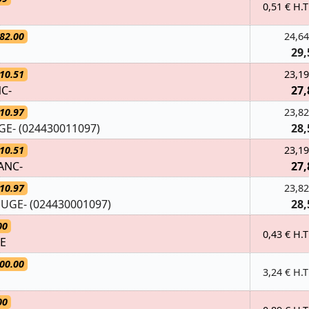
0,51 € H.T
82.00
24,64
29,
10.51
23,19
C-
27,
10.97
23,82
E- (024430011097)
28,
10.51
23,19
ANC-
27,
10.97
23,82
UGE- (024430001097)
28,
00
0,43 € H.T
LE
00.00
3,24 € H.T
00