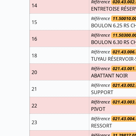
Référence
020.43.002.
14
ENTRETOISE RÉSER
Référence
11.50010.0
15
BOULON 6.25 RS CH
Référence
11.50300.0
16
BOULON 6.30 RS CH
Référence
021.43.006.
18
TUYAU RÉSERVOIR-
Référence
021.43.001.
20
ABATTANT NOIR
Référence
021.43.002.
21
SUPPORT
Référence
021.43.003.
22
PIVOT
Référence
021.43.004.
23
RESSORT
Référence
31.29827.0