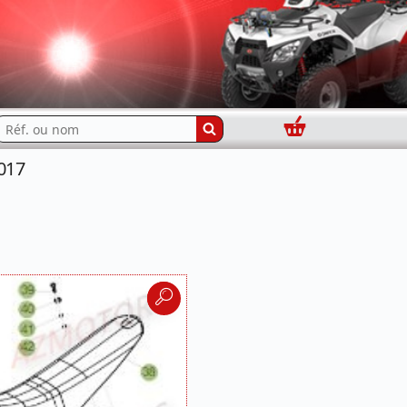
Panier
echercher...
017