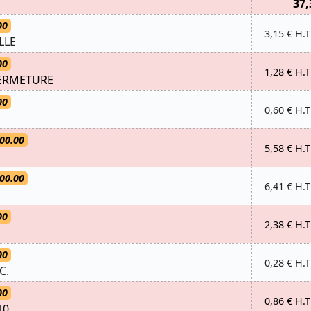
37,
00
3,15 € H.T
LLE
00
1,28 € H.T
ERMETURE
00
0,60 € H.T
00.00
5,58 € H.T
00.00
6,41 € H.T
00
2,38 € H.T
00
0,28 € H.T
C.
00
0,86 € H.T
10