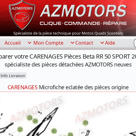
Spécialiste de la pièce technique pour Motos Quads Scooters
R
Accueil
Mon Compte
Contact
Aide
parer votre CARENAGES Pièces Beta RR 50 SPORT 2
spécialiste des pièces détachées AZMOTORS neuves
Info Livraison
CARENAGES
Microfiche eclatée des pièces origine