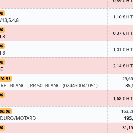
0,89 € H.T
00
1,10 € H.T
/13,5.4,8
00
0,37 € H.T
 8
00
1,01 € H.T
 8
00
2,14 € H.T
UE
10.51
29,65
E - BLANC -, RR 50 -BLANC- (024430041051)
35,
00
1,68 € H.T
00.00
163,2
 ENDURO/MOTARD
195
00
31,15