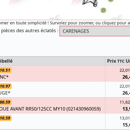
mer en toute simplicité ! Survolez pour zoomer, ou cliquez pour 
 pièces des autres éclatés :
ibellé
Prix
U
TTC
10.51
22,01
ANC*
26,
10.97
22,01
UGE*
26,
00.59
11,62
UE AVANT RR50/125CC MY10 (021430960059)
13,
10.59
13,01
15,