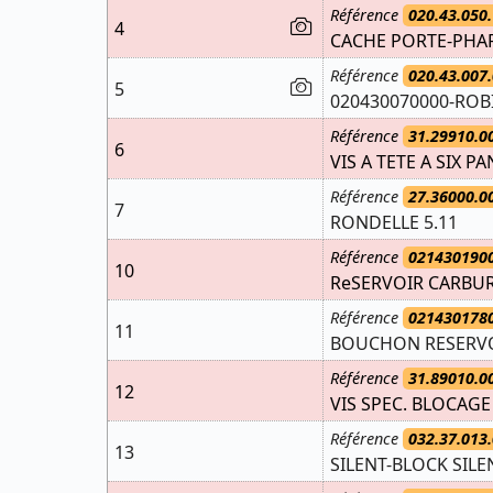
Référence
020.43.050.
4
CACHE PORTE-PHAR
Référence
020.43.007.
5
020430070000-ROB
Référence
31.29910.0
6
VIS A TETE A SIX PA
Référence
27.36000.0
7
RONDELLE 5.11
Référence
021430190
10
ReSERVOIR CARBU
Référence
021430178
11
BOUCHON RESERVO
Référence
31.89010.0
12
VIS SPEC. BLOCAGE
Référence
032.37.013.
13
SILENT-BLOCK SILE