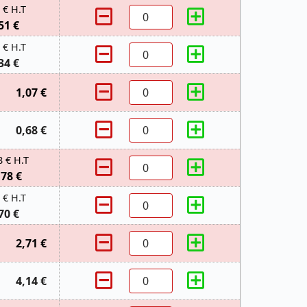
 € H.T
51 €
 € H.T
34 €
1,07 €
0,68 €
8 € H.T
,78 €
 € H.T
70 €
2,71 €
4,14 €