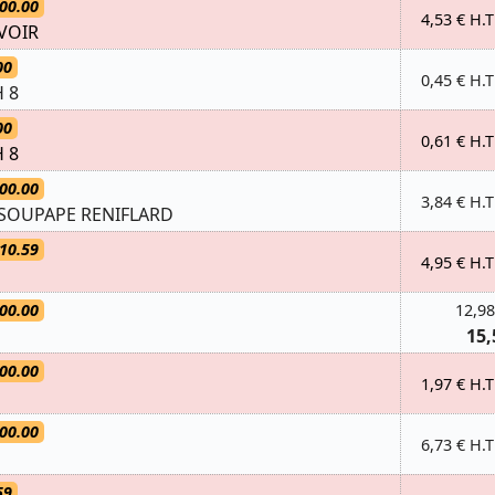
00.00
4,53 € H.T
VOIR
00
0,45 € H.T
 8
00
0,61 € H.T
 8
00.00
3,84 € H.T
SOUPAPE RENIFLARD
10.59
4,95 € H.T
00.00
12,98
15,
00.00
1,97 € H.T
00.00
6,73 € H.T
59