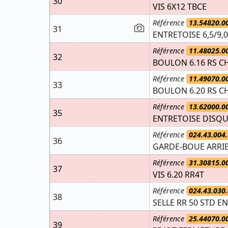
30
VIS 6X12 TBCE
Référence
13.54820.0
31
ENTRETOISE 6,5/9,0
Référence
11.48025.0
32
BOULON 6.16 RS CH
Référence
11.49070.0
33
BOULON 6.20 RS CH
Référence
13.62000.0
35
ENTRETOISE DISQ
Référence
024.43.004.
36
GARDE-BOUE ARRIER
Référence
31.30815.0
37
VIS 6.20 RR4T
Référence
024.43.030.
38
SELLE RR 50 STD
Référence
25.44070.0
39