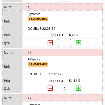
15
11.22980.000
DOUILLE 22.28.16
6,73 €
5,61 € H.T
16
13.48082.000
ENTRETOISE 12.22.178
31,34 €
26,12 € H.T
17