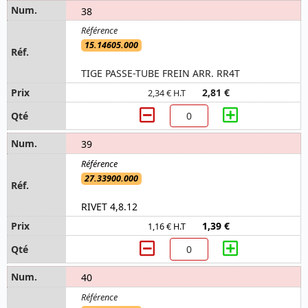
38
15.14605.000
TIGE PASSE-TUBE FREIN ARR. RR4T
2,81 €
2,34 € H.T
39
27.33900.000
RIVET 4,8.12
1,39 €
1,16 € H.T
40