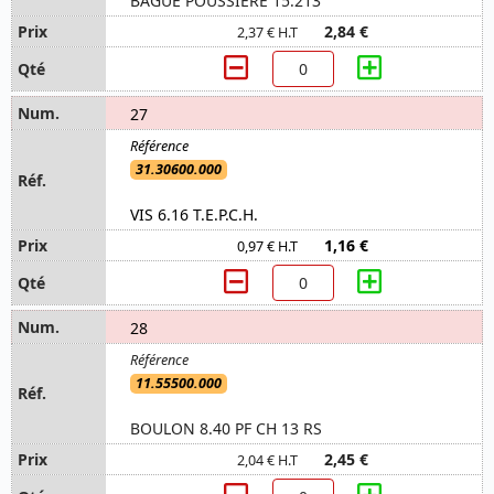
BAGUE POUSSIERE 15.213
2,84 €
2,37 € H.T
27
31.30600.000
VIS 6.16 T.E.P.C.H.
1,16 €
0,97 € H.T
28
11.55500.000
BOULON 8.40 PF CH 13 RS
2,45 €
2,04 € H.T