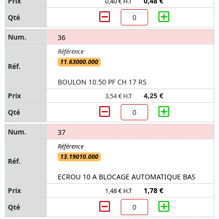
0,48 €
0,40 € H.T
36
11.63000.000
BOULON 10.50 PF CH 17 RS
4,25 €
3,54 € H.T
37
13.19010.000
ECROU 10 A BLOCAGE AUTOMATIQUE BAS
1,78 €
1,48 € H.T