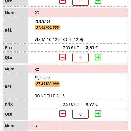
29
31.65700.000
VIS M.10.120 TCCH (12.9)
8,51 €
7,09 € H.T
30
27.49500.000
RONDELLE 8.16
0,77 €
0,64 € H.T
31