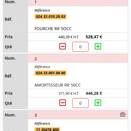
1
024.33.010.20.03
FOURCHE RR 5OCC
528,47 €
440,39 € H.T
2
024.33.001.00.00
AMORTISSEUR RR 50CC
446,28 €
371,90 € H.T
3
11.20476.800