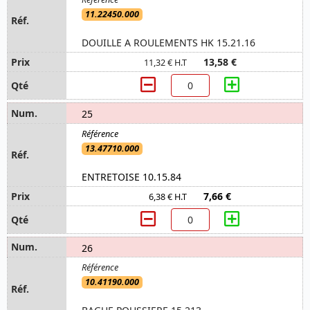
11.22450.000
DOUILLE A ROULEMENTS HK 15.21.16
13,58 €
11,32 € H.T
25
13.47710.000
ENTRETOISE 10.15.84
7,66 €
6,38 € H.T
26
10.41190.000