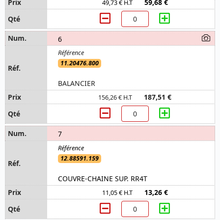
59,68 €
49,73 € H.T
6
11.20476.800
BALANCIER
187,51 €
156,26 € H.T
7
12.88591.159
COUVRE-CHAINE SUP. RR4T
13,26 €
11,05 € H.T