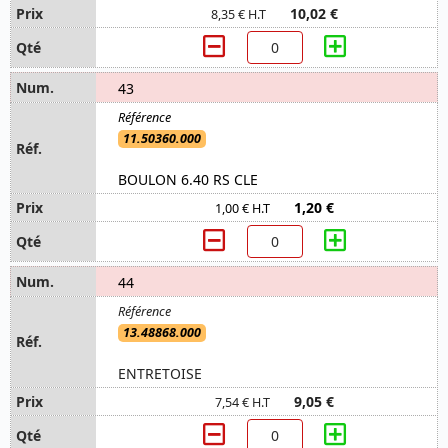
10,02 €
8,35 € H.T
43
11.50360.000
BOULON 6.40 RS CLE
1,20 €
1,00 € H.T
44
13.48868.000
ENTRETOISE
9,05 €
7,54 € H.T