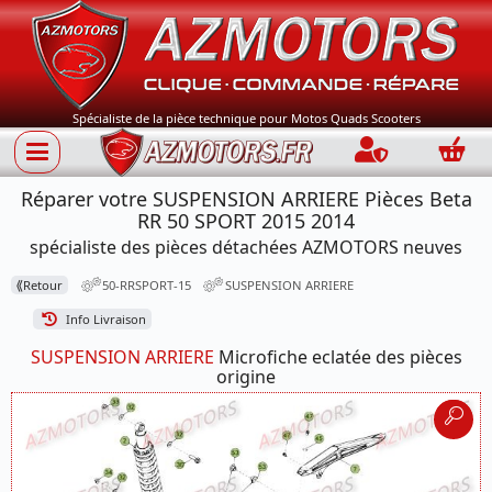
Spécialiste de la pièce technique pour Motos Quads Scooters
Connection
Panie
Réparer votre SUSPENSION ARRIERE Pièces Beta
RR 50 SPORT 2015 2014
spécialiste des pièces détachées AZMOTORS neuves
⟪
Retour
50-RRSPORT-15
SUSPENSION ARRIERE
Info Livraison
SUSPENSION ARRIERE
Microfiche eclatée des pièces
origine