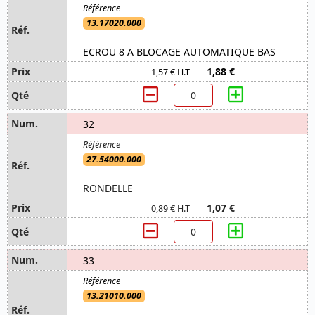
13.17020.000
ECROU 8 A BLOCAGE AUTOMATIQUE BAS
1,88 €
1,57 € H.T
32
27.54000.000
RONDELLE
1,07 €
0,89 € H.T
33
13.21010.000