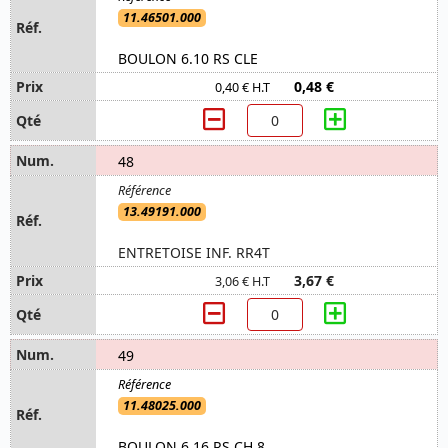
11.46501.000
BOULON 6.10 RS CLE
0,48 €
0,40 € H.T
48
13.49191.000
ENTRETOISE INF. RR4T
3,67 €
3,06 € H.T
49
11.48025.000
BOULON 6.16 RS CH 8