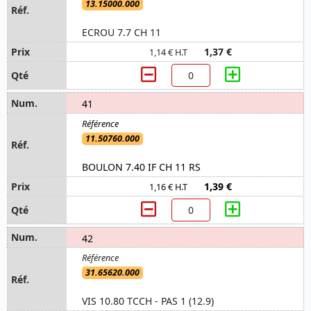
13.15000.000
ECROU 7.7 CH 11
1,37 €
1,14 € H.T
41
11.50760.000
BOULON 7.40 IF CH 11 RS
1,39 €
1,16 € H.T
42
31.65620.000
VIS 10.80 TCCH - PAS 1 (12.9)