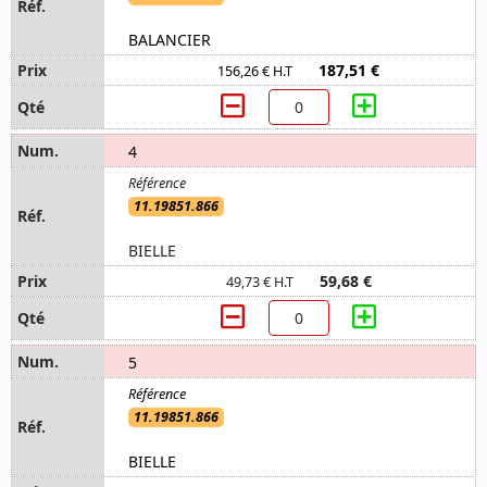
BALANCIER
187,51 €
156,26 € H.T
4
11.19851.866
BIELLE
59,68 €
49,73 € H.T
5
11.19851.866
BIELLE