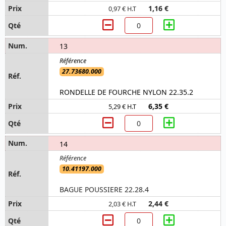
1,16 €
0,97 € H.T
13
27.73680.000
RONDELLE DE FOURCHE NYLON 22.35.2
6,35 €
5,29 € H.T
14
10.41197.000
BAGUE POUSSIERE 22.28.4
2,44 €
2,03 € H.T