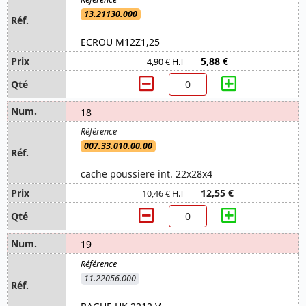
13.21130.000
ECROU M12Z1,25
5,88 €
4,90 € H.T
18
007.33.010.00.00
cache poussiere int. 22x28x4
12,55 €
10,46 € H.T
19
11.22056.000