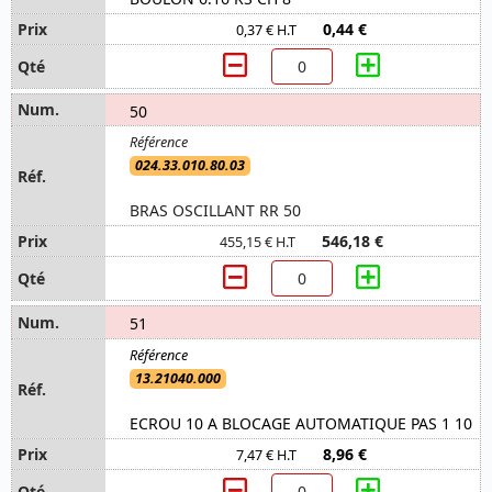
0,44 €
0,37 € H.T
50
024.33.010.80.03
BRAS OSCILLANT RR 50
546,18 €
455,15 € H.T
51
13.21040.000
ECROU 10 A BLOCAGE AUTOMATIQUE PAS 1 10
8,96 €
7,47 € H.T