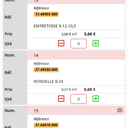
13.46905.000
ENTRETOISE 9.12.10,5
3,60 €
3,00 € H.T
14
27.49550.000
RONDELLE 8.24
0,68 €
0,57 € H.T
15
31.64070.000