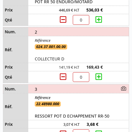
POT RR 50 ENDURO/MOTARD
536,03 €
446,69 € H.T
2
024.37.001.00.00
COLLECTEUR D
169,43 €
141,19 € H.T
3
22.48980.000
RESSORT POT D ECHAPPEMENT RR-50
3,68 €
3,07 € H.T