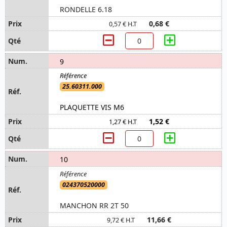
RONDELLE 6.18
0,68 €
0,57 € H.T
9
25.60311.000
PLAQUETTE VIS M6
1,52 €
1,27 € H.T
10
024370520000
MANCHON RR 2T 50
11,66 €
9,72 € H.T