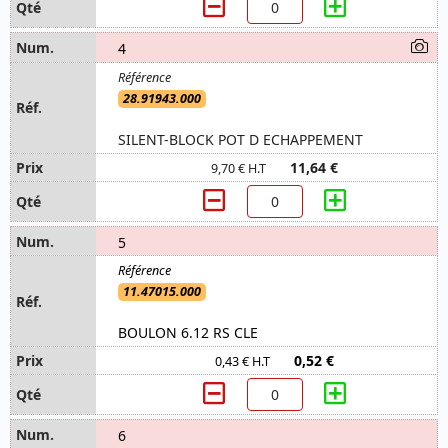
4
28.91943.000
SILENT-BLOCK POT D ECHAPPEMENT
11,64 €
9,70 € H.T
5
11.47015.000
BOULON 6.12 RS CLE
0,52 €
0,43 € H.T
6