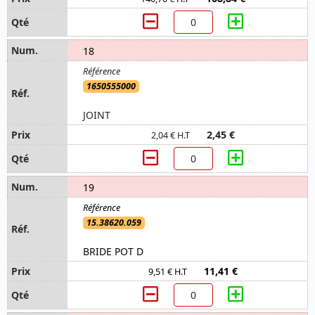
18
1650555000
JOINT
2,45 €
2,04 € H.T
19
15.38620.059
BRIDE POT D
11,41 €
9,51 € H.T