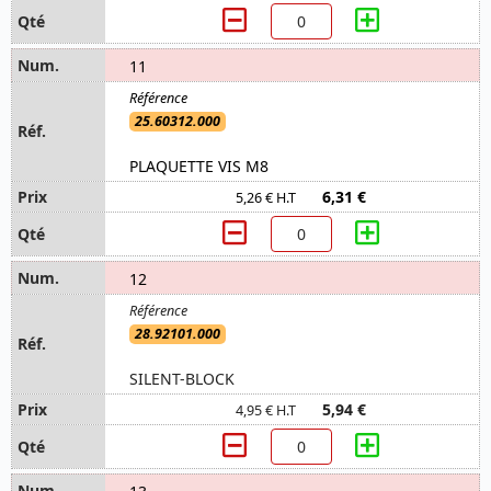
11
25.60312.000
PLAQUETTE VIS M8
6,31 €
5,26 € H.T
12
28.92101.000
SILENT-BLOCK
5,94 €
4,95 € H.T
13