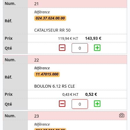
21
024.37.024.00.00
CATALYSEUR RR 50
143,93 €
119,94 € H.T
22
11.47015.000
BOULON 6.12 RS CLE
0,52 €
0,43 € H.T
23