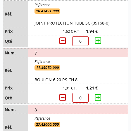
16.47491.000
JOINT PROTECTION TUBE SC (09168-0)
1,94 €
1,62 € H.T
7
11.49070.000
BOULON 6.20 RS CH 8
1,21 €
1,01 € H.T
8
27.42000.000