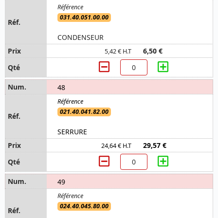
031.40.051.00.00
CONDENSEUR
6,50 €
5,42 € H.T
48
021.40.041.82.00
SERRURE
29,57 €
24,64 € H.T
49
024.40.045.80.00