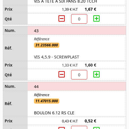
VIS A TETE A SIX PANS 8.20 TCCH
1,67 €
1,39 € H.T
43
31.23566.000
VIS 4,5.9 - SCREWPLAST
1,60 €
1,33 € H.T
44
11.47015.000
BOULON 6.12 RS CLE
0,52 €
0,43 € H.T