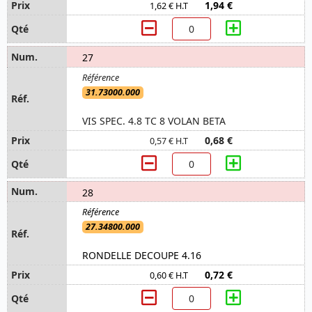
1,94 €
1,62 € H.T
27
31.73000.000
VIS SPEC. 4.8 TC 8 VOLAN BETA
0,68 €
0,57 € H.T
28
27.34800.000
RONDELLE DECOUPE 4.16
0,72 €
0,60 € H.T