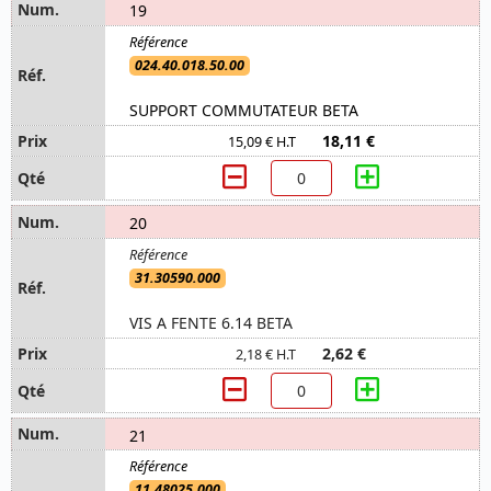
19
024.40.018.50.00
SUPPORT COMMUTATEUR BETA
18,11 €
15,09 € H.T
20
31.30590.000
VIS A FENTE 6.14 BETA
2,62 €
2,18 € H.T
21
11.48025.000