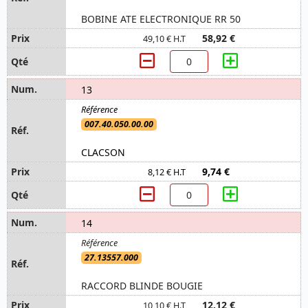
BOBINE ATE ELECTRONIQUE RR 50
58,92 €
49,10 € H.T
13
007.40.050.00.00
CLACSON
9,74 €
8,12 € H.T
14
27.13557.000
RACCORD BLINDE BOUGIE
12,12 €
10,10 € H.T