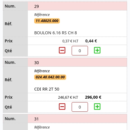
29
11.48025.000
BOULON 6.16 RS CH 8
0,44 €
0,37 € H.T
30
024.40.042.00.00
CDI RR 2T 50
296,00 €
246,67 € H.T
31