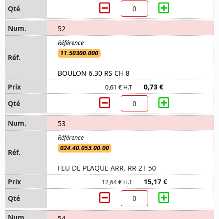
52
11.50300.000
BOULON 6.30 RS CH 8
0,73 €
0,61 € H.T
53
024.40.053.00.00
FEU DE PLAQUE ARR. RR 2T 50
15,17 €
12,64 € H.T
54