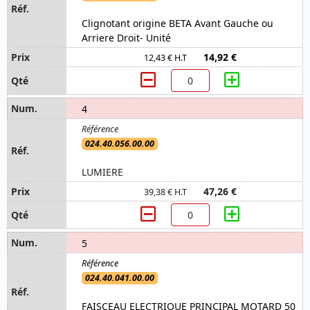
Clignotant origine BETA Avant Gauche ou
Arriere Droit- Unité
14,92 €
12,43 € H.T
4
024.40.056.00.00
LUMIERE
47,26 €
39,38 € H.T
5
024.40.041.00.00
FAISCEAU ELECTRIQUE PRINCIPAL MOTARD 50