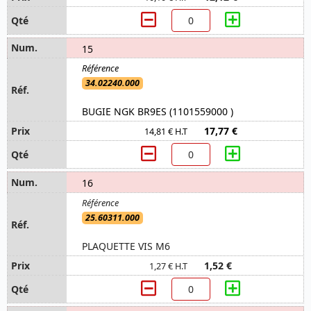
15
34.02240.000
BUGIE NGK BR9ES (1101559000 )
17,77 €
14,81 € H.T
16
25.60311.000
PLAQUETTE VIS M6
1,52 €
1,27 € H.T