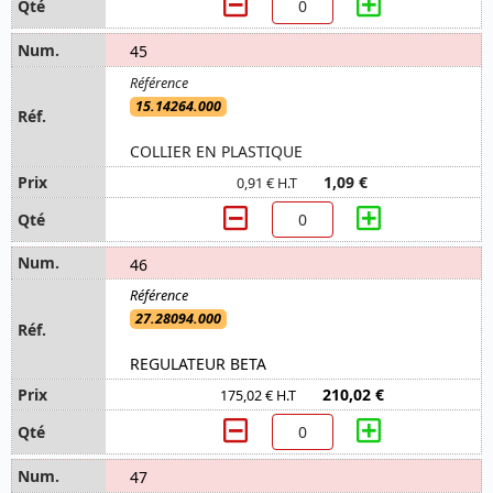
45
15.14264.000
COLLIER EN PLASTIQUE
1,09 €
0,91 € H.T
46
27.28094.000
REGULATEUR BETA
210,02 €
175,02 € H.T
47