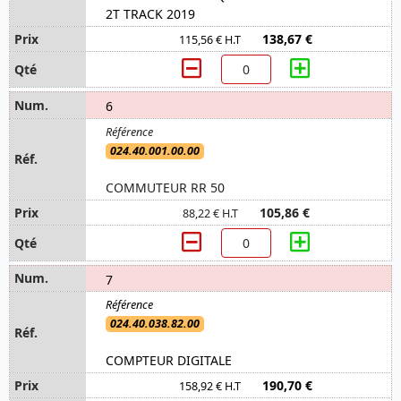
2T TRACK 2019
138,67 €
115,56 € H.T
6
024.40.001.00.00
COMMUTEUR RR 50
105,86 €
88,22 € H.T
7
024.40.038.82.00
COMPTEUR DIGITALE
190,70 €
158,92 € H.T