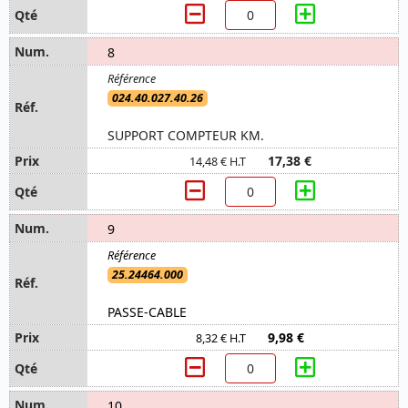
8
024.40.027.40.26
SUPPORT COMPTEUR KM.
17,38 €
14,48 € H.T
9
25.24464.000
PASSE-CABLE
9,98 €
8,32 € H.T
10