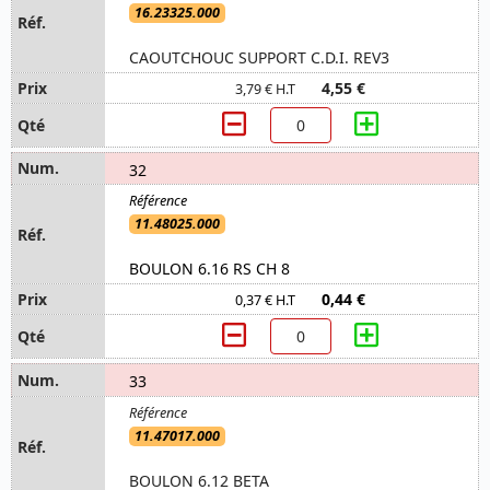
16.23325.000
CAOUTCHOUC SUPPORT C.D.I. REV3
4,55 €
3,79 € H.T
32
11.48025.000
BOULON 6.16 RS CH 8
0,44 €
0,37 € H.T
33
11.47017.000
BOULON 6.12 BETA