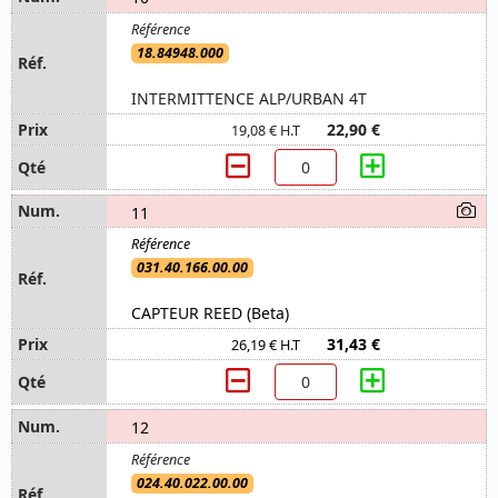
18.84948.000
INTERMITTENCE ALP/URBAN 4T
22,90 €
19,08 € H.T
11
031.40.166.00.00
CAPTEUR REED (Beta)
31,43 €
26,19 € H.T
12
024.40.022.00.00