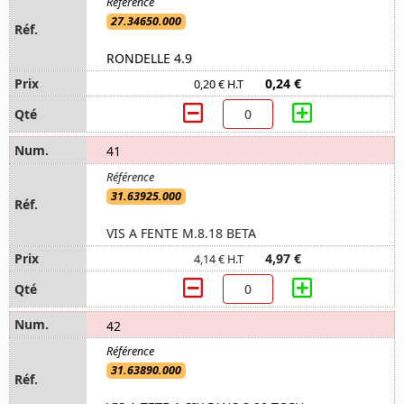
27.34650.000
RONDELLE 4.9
0,24 €
0,20 € H.T
41
31.63925.000
VIS A FENTE M.8.18 BETA
4,97 €
4,14 € H.T
42
31.63890.000