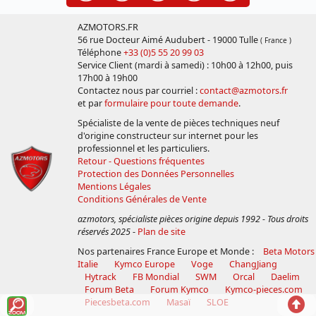
AZMOTORS.FR
56 rue Docteur Aimé Audubert - 19000 Tulle
( France )
Téléphone
+33 (0)5 55 20 99 03
Service Client (mardi à samedi) : 10h00 à 12h00, puis
17h00 à 19h00
Contactez nous par courriel :
contact@azmotors.fr
et par
formulaire pour toute demande
.
Spécialiste de la vente de pièces techniques neuf
d'origine constructeur sur internet pour les
professionnel et les particuliers.
Retour - Questions fréquentes
Protection des Données Personnelles
Mentions Légales
Conditions Générales de Vente
azmotors, spécialiste pièces origine depuis 1992 - Tous droits
réservés 2025
-
Plan de site
Nos partenaires France Europe et Monde :
Beta Motors
Italie
Kymco Europe
Voge
ChangJiang
Hytrack
FB Mondial
SWM
Orcal
Daelim
Forum Beta
Forum Kymco
Kymco-pieces.com
Voir
Reto
Piecesbeta.com
Masaï
SLOE