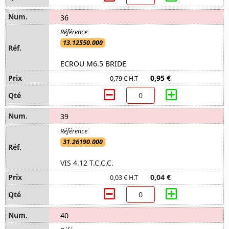
36
13.12550.000
ECROU M6.5 BRIDE
0,95 €
0,79 € H.T
39
31.26190.000
VIS 4.12 T.C.C.C.
0,04 €
0,03 € H.T
40