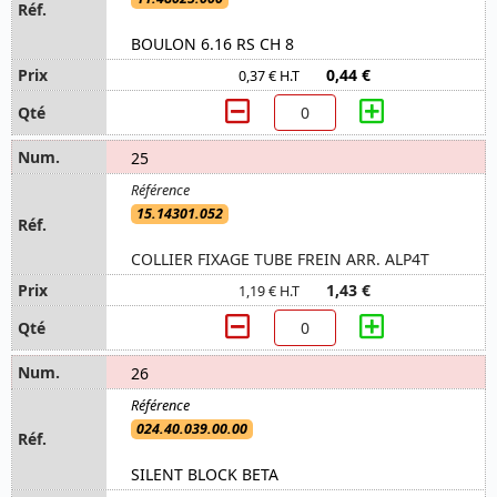
BOULON 6.16 RS CH 8
0,44 €
0,37 € H.T
25
15.14301.052
COLLIER FIXAGE TUBE FREIN ARR. ALP4T
1,43 €
1,19 € H.T
26
024.40.039.00.00
SILENT BLOCK BETA