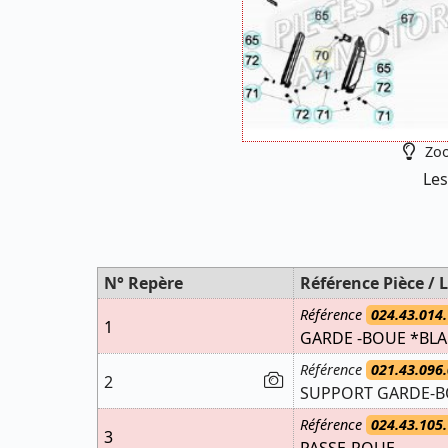
Zoo
Les
N° Repère
Référence Pièce / L
Référence
024.43.014.
1
GARDE -BOUE *BL
Référence
021.43.096.
2
SUPPORT GARDE-BO
Référence
024.43.105.
3