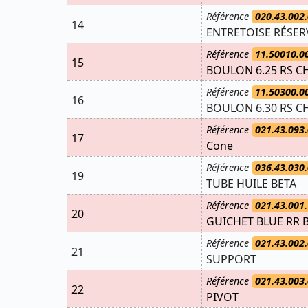
Référence
020.43.002.
14
ENTRETOISE RÉSER
Référence
11.50010.0
15
BOULON 6.25 RS CH
Référence
11.50300.0
16
BOULON 6.30 RS CH
Référence
021.43.093.
17
Cone
Référence
036.43.030.
19
TUBE HUILE BETA
Référence
021.43.001.
20
GUICHET BLUE RR 
Référence
021.43.002.
21
SUPPORT
Référence
021.43.003.
22
PIVOT