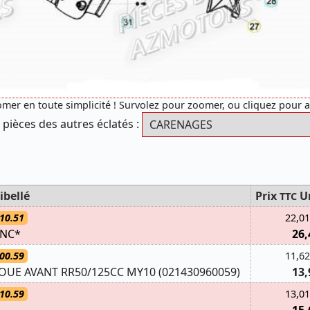
mer en toute simplicité ! Survolez pour zoomer, ou cliquez pour 
 pièces des autres éclatés :
ibellé
Prix
U
TTC
10.51
22,01
ANC*
26,
00.59
11,62
UE AVANT RR50/125CC MY10 (021430960059)
13,
10.59
13,01