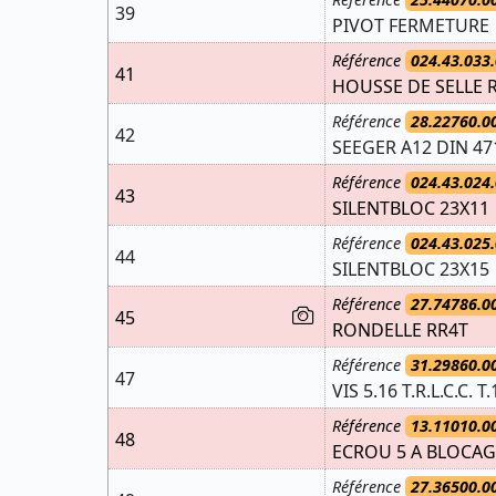
39
PIVOT FERMETURE
Référence
024.43.033.
41
HOUSSE DE SELLE R
Référence
28.22760.0
42
SEEGER A12 DIN 47
Référence
024.43.024.
43
SILENTBLOC 23X11
Référence
024.43.025.
44
SILENTBLOC 23X15
Référence
27.74786.0
45
RONDELLE RR4T
Référence
31.29860.0
47
VIS 5.16 T.R.L.C.C. T.
Référence
13.11010.0
48
ECROU 5 A BLOCA
Référence
27.36500.0