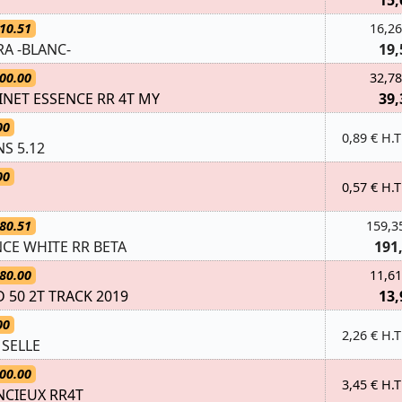
15,
10.51
16,26
A -BLANC-
19,
00.00
32,78
INET ESSENCE RR 4T MY
39,
00
0,89 € H.T
NS 5.12
00
0,57 € H.T
80.51
159,3
NCE WHITE RR BETA
191
80.00
11,61
50 2T TRACK 2019
13,
00
2,26 € H.T
 SELLE
00.00
3,45 € H.T
NCIEUX RR4T