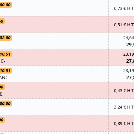
00.00
6,73 € H.T
59
0,51 € H.T
82.00
24,64
29,
10.51
23,19
C-
27,
10.51
23,19
ANC-
27,
00
0,43 € H.T
LE
00.00
3,24 € H.T
00
0,89 € H.T