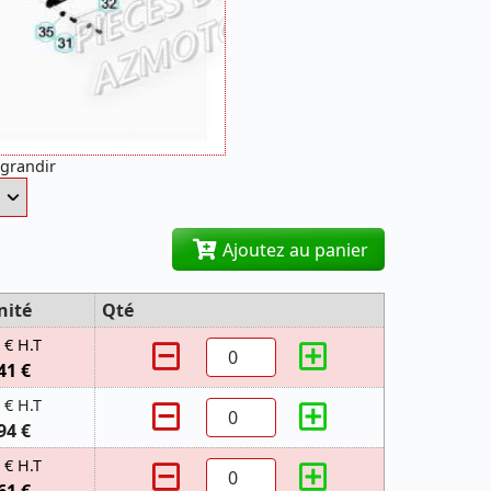
agrandir
Ajoutez au panier
nité
Qté
 € H.T
41 €
 € H.T
94 €
 € H.T