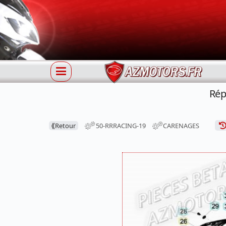
Rép
⟪
Retour
50-RRRACING-19
CARENAGES