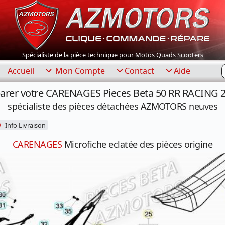
Spécialiste de la pièce technique pour Motos Quads Scooters
R
Accueil
Mon Compte
Contact
Aide
arer votre CARENAGES Pieces Beta 50 RR RACING 
spécialiste des pièces détachées AZMOTORS neuves
Info Livraison
CARENAGES
Microfiche eclatée des pièces origine