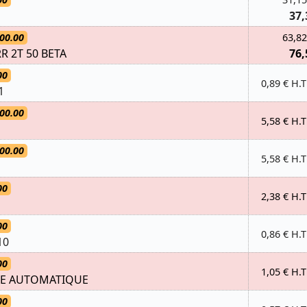
37,
00.00
63,82
R 2T 50 BETA
76,
00
0,89 € H.T
1
00.00
5,58 € H.T
00.00
5,58 € H.T
00
2,38 € H.T
00
0,86 € H.T
10
00
1,05 € H.T
GE AUTOMATIQUE
00