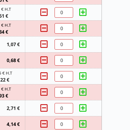
61 €
 € H.T
51 €
 € H.T
34 €
1,07 €
0,68 €
5 € H.T
,22 €
 € H.T
93 €
2,71 €
4,14 €