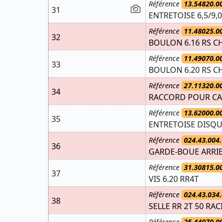
Référence
13.54820.0
31
ENTRETOISE 6,5/9,0
Référence
11.48025.0
32
BOULON 6.16 RS CH
Référence
11.49070.0
33
BOULON 6.20 RS CH
Référence
27.11320.0
34
RACCORD POUR CA
Référence
13.62000.0
35
ENTRETOISE DISQ
Référence
024.43.004.
36
GARDE-BOUE ARRIER
Référence
31.30815.0
37
VIS 6.20 RR4T
Référence
024.43.034.
38
SELLE RR 2T 50 RA
Référence
25.44070.0