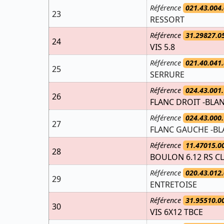
Référence
021.43.004.
23
RESSORT
Référence
31.29827.0
24
VIS 5.8
Référence
021.40.041.
25
SERRURE
Référence
024.43.001.
26
FLANC DROIT -BLAN
Référence
024.43.000.
27
FLANC GAUCHE -BL
Référence
11.47015.0
28
BOULON 6.12 RS C
Référence
020.43.012.
29
ENTRETOISE
Référence
31.95510.0
30
VIS 6X12 TBCE