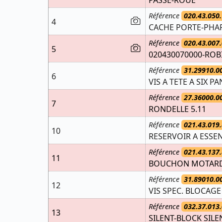
PASSE-ROUE
Référence
020.43.050.
4
CACHE PORTE-PHAR
Référence
020.43.007.
5
020430070000-ROB
Référence
31.29910.0
6
VIS A TETE A SIX PA
Référence
27.36000.0
7
RONDELLE 5.11
Référence
021.43.019.
10
RESERVOIR A ESSE
Référence
021.43.137.
11
BOUCHON MOTARD 
Référence
31.89010.0
12
VIS SPEC. BLOCAGE
Référence
032.37.013.
13
SILENT-BLOCK SILE