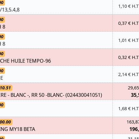
00
1,10 € H.T
/13,5.4,8
00
0,37 € H.T
 8
00
1,01 € H.T
 8
00
0,32 € H.T
CHE HUILE TEMPO-96
00
2,14 € H.T
UE
10.51
29,65
E - BLANC -, RR 50 -BLANC- (024430041051)
35,
00
1,68 € H.T
00.00
163,8
CING MY18 BETA
196
00
31,15