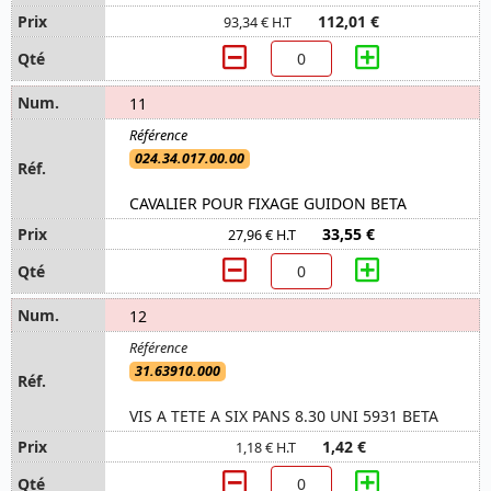
112,01 €
93,34 € H.T
11
024.34.017.00.00
CAVALIER POUR FIXAGE GUIDON BETA
33,55 €
27,96 € H.T
12
31.63910.000
VIS A TETE A SIX PANS 8.30 UNI 5931 BETA
1,42 €
1,18 € H.T