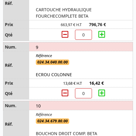
CARTOUCHE HYDRAULIQUE
FOURCHECOMPLETE BETA
796,76 €
663,97 € H.T
9
024.34.040.00.00
ECROU COLONNE
16,42 €
13,68 € H.T
10
024.34.679.80.00
BOUCHON DROIT COMP. BETA