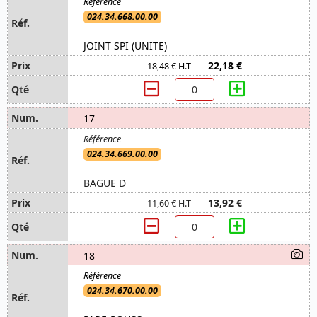
024.34.668.00.00
JOINT SPI (UNITE)
22,18 €
18,48 € H.T
17
024.34.669.00.00
BAGUE D
13,92 €
11,60 € H.T
18
024.34.670.00.00