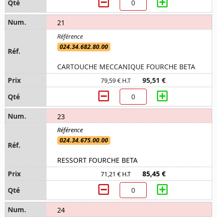
21
024.34.682.80.00
CARTOUCHE MECCANIQUE FOURCHE BETA
95,51 €
79,59 € H.T
23
024.34.675.00.00
RESSORT FOURCHE BETA
85,45 €
71,21 € H.T
24