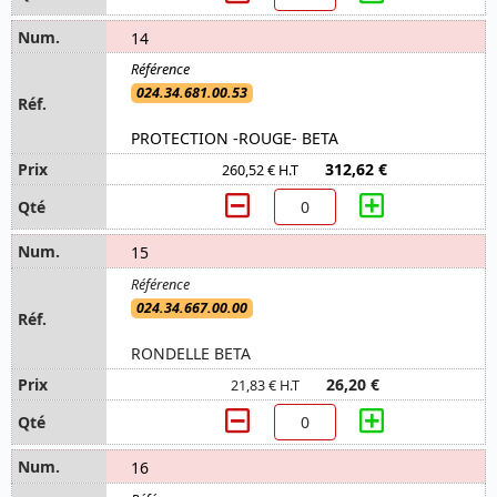
14
024.34.681.00.53
PROTECTION -ROUGE- BETA
312,62 €
260,52 € H.T
15
024.34.667.00.00
RONDELLE BETA
26,20 €
21,83 € H.T
16