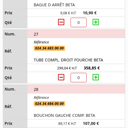
BAGUE D ARRÊT BETA
10,90 €
9,08 € H.T
27
024.34.683.00.00
TUBE COMPL. DROIT FOURCHE BETA
358,85 €
299,04 € H.T
28
024.34.684.00.00
BOUCHON GAUCHE COMP. BETA
107,00 €
89,17 € H.T