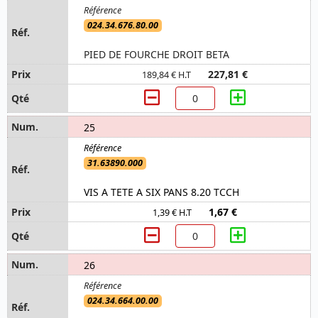
024.34.676.80.00
PIED DE FOURCHE DROIT BETA
227,81 €
189,84 € H.T
25
31.63890.000
VIS A TETE A SIX PANS 8.20 TCCH
1,67 €
1,39 € H.T
26
024.34.664.00.00