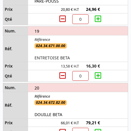
PARE-POUSS
24,96 €
20,80 € H.T
19
024.34.671.00.00
ENTRETOISE BETA
16,30 €
13,58 € H.T
20
024.34.672.82.00
DOUILLE BETA
79,21 €
66,01 € H.T