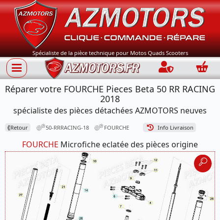
Spécialiste de la pièce technique pour Motos Quads Scooters
Connection
Panie
Réparer votre FOURCHE Pieces Beta 50 RR RACING
2018
spécialiste des pièces détachées AZMOTORS neuves
⟪
Retour
50-RRRACING-18
FOURCHE
Info Livraison
FOURCHE
Microfiche eclatée des pièces origine