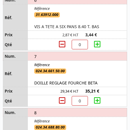
6
31.63912.000
VIS A TETE A SIX PANS 8.40 T. BAS
3,44 €
2,87 € H.T
7
024.34.661.50.00
DOILLE REGLAGE FOURCHE BETA
35,21 €
29,34 € H.T
8
024.34.688.80.00