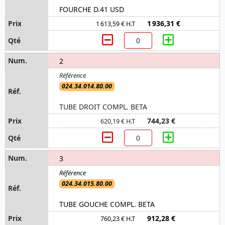
FOURCHE D.41 USD
1 936,31 €
1 613,59 € H.T
2
024.34.014.80.00
TUBE DROIT COMPL. BETA
744,23 €
620,19 € H.T
3
024.34.015.80.00
TUBE GOUCHE COMPL. BETA
912,28 €
760,23 € H.T