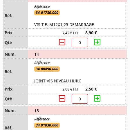
34.01730.000
VIS T.E. M12X1,25 DEMARRAGE
8,90 €
7,42 € H.T
14
34.00890.000
JOINT VIS NIVEAU HUILE
2,50 €
2,08 € H.T
15
34.01030.000