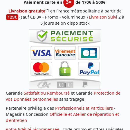
3×
Paiement carte en
de 170€ à 500€
(*)
Livraison gratuite
en France métropolitaine à partir de
129€
(sauf CB 3× - Promo - volumineux )
Livraison Suivi
2 à
5 jours selon dispo stock
Garantie
Satisfait ou Remboursé
et Garantie
Protection de
vos Données personnelles
sans traçage
Partenaire privilégié des
Professionnels et Particuliers
-
Magasins Concession
Officielle et Atelier de réparation et
d'entretien
Votre fidélité récompensée
: code promo et offres spéciales