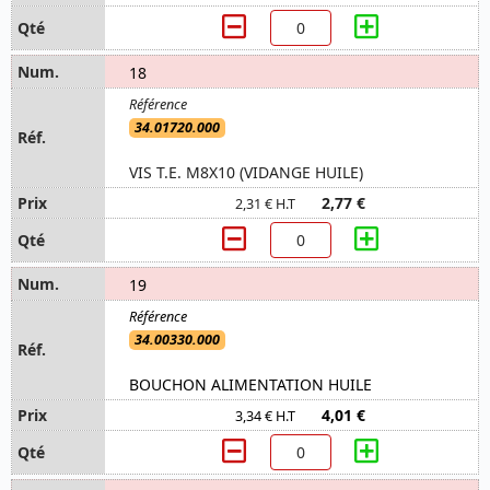
18
34.01720.000
VIS T.E. M8X10 (VIDANGE HUILE)
2,77 €
2,31 € H.T
19
34.00330.000
BOUCHON ALIMENTATION HUILE
4,01 €
3,34 € H.T