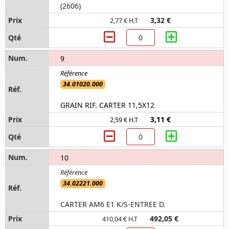
(2606)
3,32 €
2,77 € H.T
9
34.01020.000
GRAIN RIF. CARTER 11,5X12
3,11 €
2,59 € H.T
10
34.02221.000
CARTER AM6 E1 K/S-ENTREE D.
492,05 €
410,04 € H.T