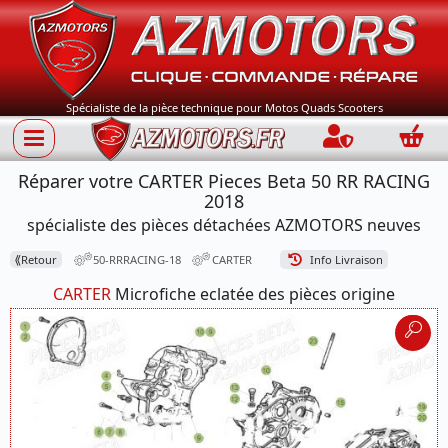
Spécialiste de la pièce technique pour Motos Quads Scooters
Connection
Panie
Réparer votre CARTER Pieces Beta 50 RR RACING
2018
spécialiste des pièces détachées AZMOTORS neuves
⟪
Retour
50-RRRACING-18
CARTER
Info Livraison
CARTER
Microfiche eclatée des pièces origine