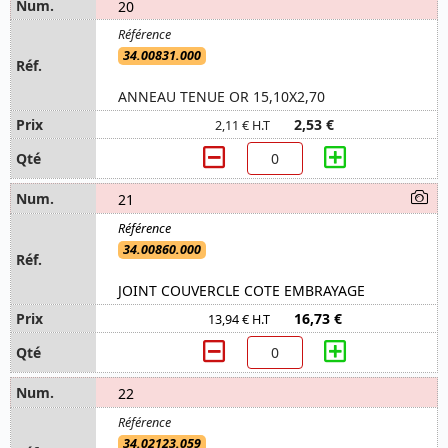
20
34.00831.000
ANNEAU TENUE OR 15,10X2,70
2,53 €
2,11 € H.T
21
34.00860.000
JOINT COUVERCLE COTE EMBRAYAGE
16,73 €
13,94 € H.T
22
34.02123.059