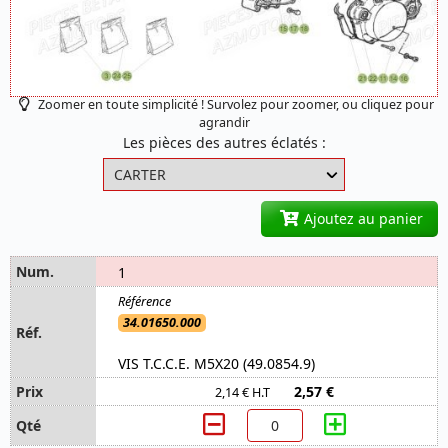
Zoomer en toute simplicité ! Survolez pour zoomer, ou cliquez pour
agrandir
Les pièces des autres éclatés :
Ajoutez au panier
1
34.01650.000
VIS T.C.C.E. M5X20 (49.0854.9)
2,57 €
2,14 € H.T