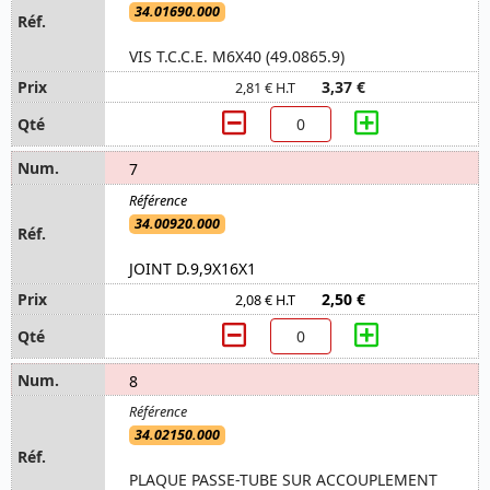
34.01690.000
VIS T.C.C.E. M6X40 (49.0865.9)
3,37 €
2,81 € H.T
7
34.00920.000
JOINT D.9,9X16X1
2,50 €
2,08 € H.T
8
34.02150.000
PLAQUE PASSE-TUBE SUR ACCOUPLEMENT