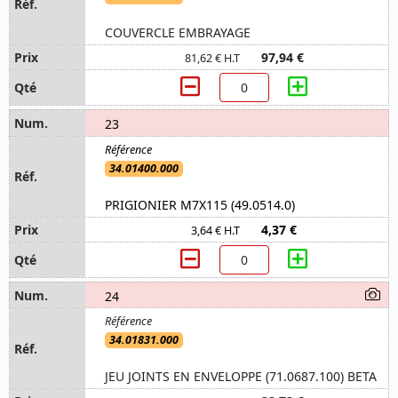
COUVERCLE EMBRAYAGE
97,94 €
81,62 € H.T
23
34.01400.000
PRIGIONIER M7X115 (49.0514.0)
4,37 €
3,64 € H.T
24
34.01831.000
JEU JOINTS EN ENVELOPPE (71.0687.100) BETA