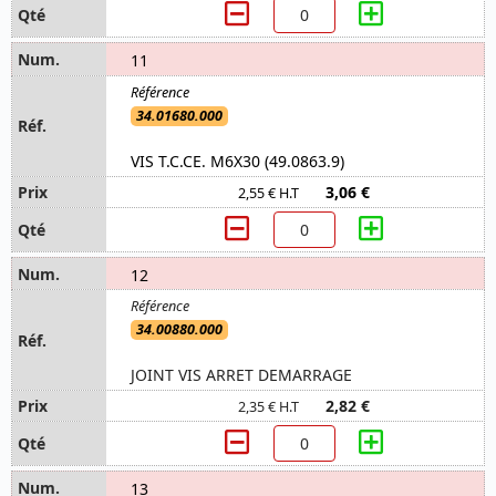
11
34.01680.000
VIS T.C.CE. M6X30 (49.0863.9)
3,06 €
2,55 € H.T
12
34.00880.000
JOINT VIS ARRET DEMARRAGE
2,82 €
2,35 € H.T
13