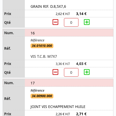
GRAIN RIF. D.8,5X7,6
3,14 €
2,62 € H.T
16
34.01610.000
VIS T.C.B. M7X7
4,03 €
3,36 € H.T
17
34.00900.000
JOINT VIS ECHAPPEMENT HUILE
2,71 €
2,26 € H.T