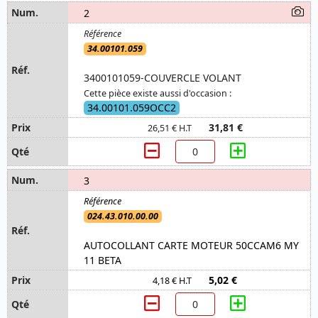
2
34.00101.059
3400101059-COUVERCLE VOLANT
Cette pièce existe aussi d'occasion :
34.00101.059OCC2
31,81 €
26,51 € H.T
3
024.43.010.00.00
AUTOCOLLANT CARTE MOTEUR 50CCAM6 MY
11 BETA
5,02 €
4,18 € H.T