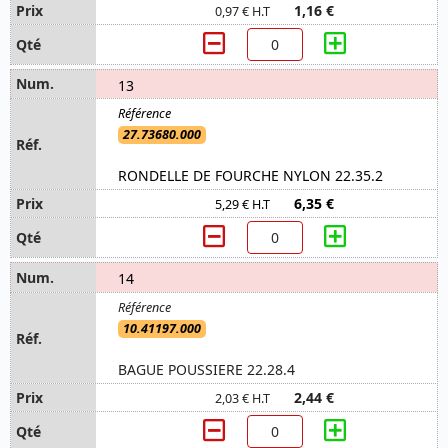
1,16 €
0,97 € H.T
13
27.73680.000
RONDELLE DE FOURCHE NYLON 22.35.2
6,35 €
5,29 € H.T
14
10.41197.000
BAGUE POUSSIERE 22.28.4
2,44 €
2,03 € H.T