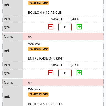
11.46501.000
BOULON 6.10 RS CLE
0,48 €
0,40 € H.T
48
13.49191.000
ENTRETOISE INF. RR4T
3,67 €
3,06 € H.T
49
11.48025.000
BOULON 6.16 RS CH 8