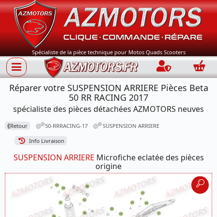
Spécialiste de la pièce technique pour Motos Quads Scooters
Connection
Panie
Réparer votre SUSPENSION ARRIERE Pièces Beta
50 RR RACING 2017
spécialiste des pièces détachées AZMOTORS neuves
⟪
Retour
50-RRRACING-17
SUSPENSION ARRIERE
Info Livraison
SUSPENSION ARRIERE
Microfiche eclatée des pièces
origine