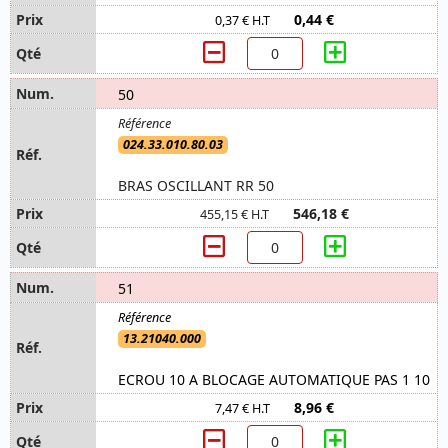
0,44 €
0,37 € H.T
50
024.33.010.80.03
BRAS OSCILLANT RR 50
546,18 €
455,15 € H.T
51
13.21040.000
ECROU 10 A BLOCAGE AUTOMATIQUE PAS 1 10
8,96 €
7,47 € H.T