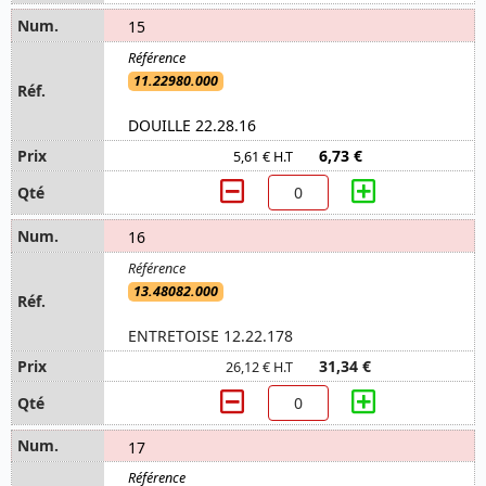
15
11.22980.000
DOUILLE 22.28.16
6,73 €
5,61 € H.T
16
13.48082.000
ENTRETOISE 12.22.178
31,34 €
26,12 € H.T
17