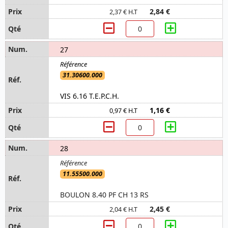
2,84 €
2,37 € H.T
27
31.30600.000
VIS 6.16 T.E.P.C.H.
1,16 €
0,97 € H.T
28
11.55500.000
BOULON 8.40 PF CH 13 RS
2,45 €
2,04 € H.T