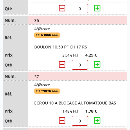
36
11.63000.000
BOULON 10.50 PF CH 17 RS
4,25 €
3,54 € H.T
37
13.19010.000
ECROU 10 A BLOCAGE AUTOMATIQUE BAS
1,78 €
1,48 € H.T