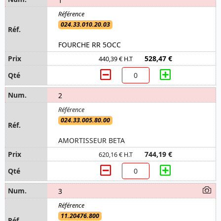
024.33.010.20.03
FOURCHE RR 5OCC
528,47 €
440,39 € H.T
2
024.33.005.80.00
AMORTISSEUR BETA
744,19 €
620,16 € H.T
3
11.20476.800