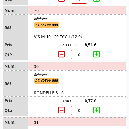
29
31.65700.000
VIS M.10.120 TCCH (12.9)
8,51 €
7,09 € H.T
30
27.49500.000
RONDELLE 8.16
0,77 €
0,64 € H.T
31