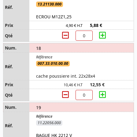
13.21130.000
ECROU M12Z1,25
5,88 €
4,90 € H.T
18
007.33.010.00.00
cache poussiere int. 22x28x4
12,55 €
10,46 € H.T
19
11.22056.000
BAGUE HK 2212 V