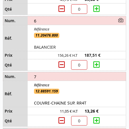
6
11.20476.800
BALANCIER
187,51 €
156,26 € H.T
7
12.88591.159
COUVRE-CHAINE SUP. RR4T
13,26 €
11,05 € H.T