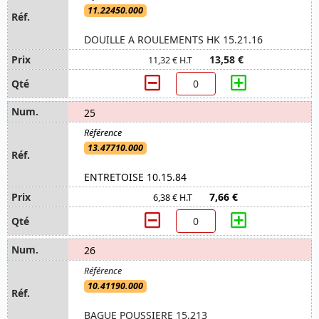
11.22450.000
DOUILLE A ROULEMENTS HK 15.21.16
13,58 €
11,32 € H.T
25
13.47710.000
ENTRETOISE 10.15.84
7,66 €
6,38 € H.T
26
10.41190.000
BAGUE POUSSIERE 15.213