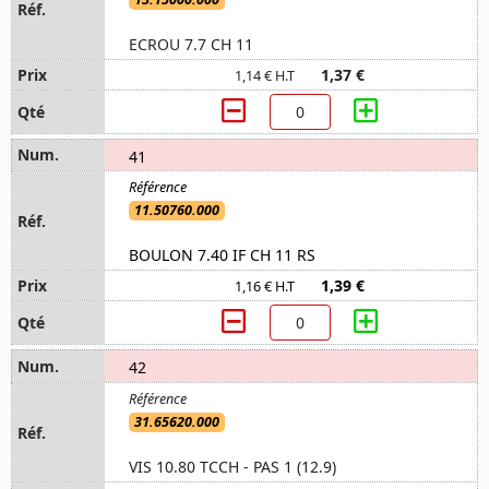
ECROU 7.7 CH 11
1,37 €
1,14 € H.T
41
11.50760.000
BOULON 7.40 IF CH 11 RS
1,39 €
1,16 € H.T
42
31.65620.000
VIS 10.80 TCCH - PAS 1 (12.9)