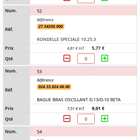
52
27.54250.000
RONDELLE SPECIALE 10.25.3
5,77 €
4,81 € H.T
53
024.33.024.00.00
BAGUE BRAS OSCILLANT D.13/D.10 BETA
9,01 €
7,51 € H.T
54