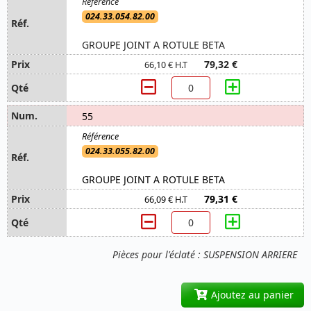
024.33.054.82.00
GROUPE JOINT A ROTULE BETA
79,32 €
66,10 € H.T
55
024.33.055.82.00
GROUPE JOINT A ROTULE BETA
79,31 €
66,09 € H.T
Pièces pour l'éclaté : SUSPENSION ARRIERE
Ajoutez au panier