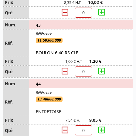
10,02 €
8,35 € H.T
43
11.50360.000
BOULON 6.40 RS CLE
1,20 €
1,00 € H.T
44
13.48868.000
ENTRETOISE
9,05 €
7,54 € H.T