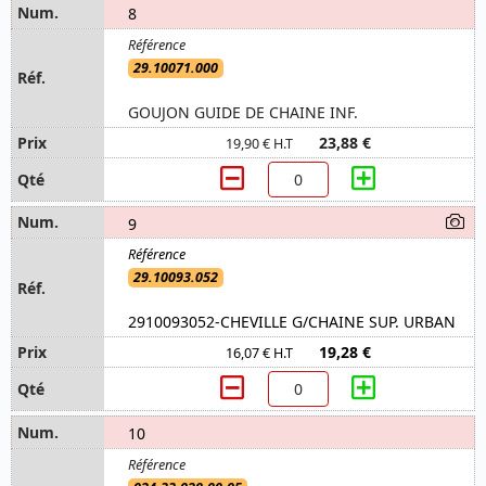
8
29.10071.000
GOUJON GUIDE DE CHAINE INF.
23,88 €
19,90 € H.T
9
29.10093.052
2910093052-CHEVILLE G/CHAINE SUP. URBAN
19,28 €
16,07 € H.T
10