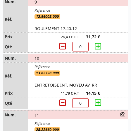
9
12.96005.000
ROULEMENT 17.40.12
31,72 €
26,43 € H.T
10
13.62728.000
ENTRETOISE INT. MOYEU AV. RR
14,15 €
11,79 € H.T
11
28.22660.000