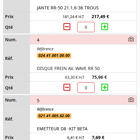
JANTE RR-50 21.1,6-36 TROUS
217,49 €
181,24 € H.T
4
024.41.001.00.00
DISQUE FREIN AV. WAVE RR 50
75,96 €
63,30 € H.T
5
021.41.005.82.00
EMETTEUR D8 -KIT BETA
7,69 €
6,41 € H.T