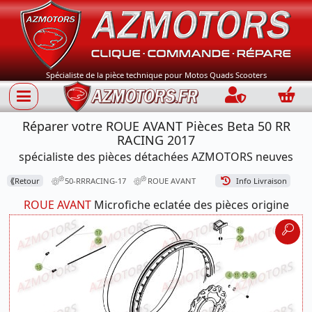
Spécialiste de la pièce technique pour Motos Quads Scooters
Connection
Panie
Réparer votre ROUE AVANT Pièces Beta 50 RR
RACING 2017
spécialiste des pièces détachées AZMOTORS neuves
⟪
Retour
50-RRRACING-17
ROUE AVANT
Info Livraison
ROUE AVANT
Microfiche eclatée des pièces origine