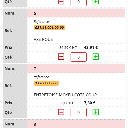
6
021.41.001.00.00
AXE ROUE
43,91 €
36,59 € H.T
7
13.85737.000
ENTRETOISE MOYEU COTE COUR.
7,30 €
6,08 € H.T
8