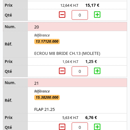
15,17 €
12,64 € H.T
20
13.17120.000
ECROU M8 BRIDE CH.13 (MOLETE)
1,25 €
1,04 € H.T
21
15.38200.000
FLAP 21.25
6,76 €
5,63 € H.T