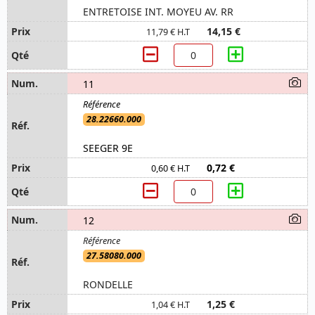
ENTRETOISE INT. MOYEU AV. RR
14,15 €
11,79 € H.T
11
28.22660.000
SEEGER 9E
0,72 €
0,60 € H.T
12
27.58080.000
RONDELLE
1,25 €
1,04 € H.T