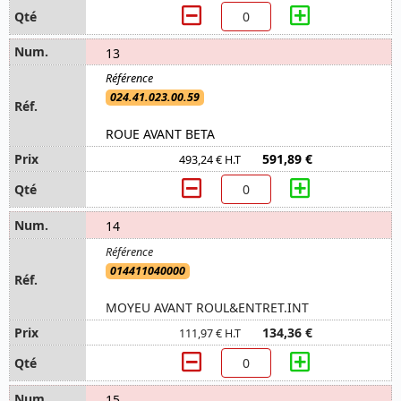
13
024.41.023.00.59
ROUE AVANT BETA
591,89 €
493,24 € H.T
14
014411040000
MOYEU AVANT ROUL&ENTRET.INT
134,36 €
111,97 € H.T
15