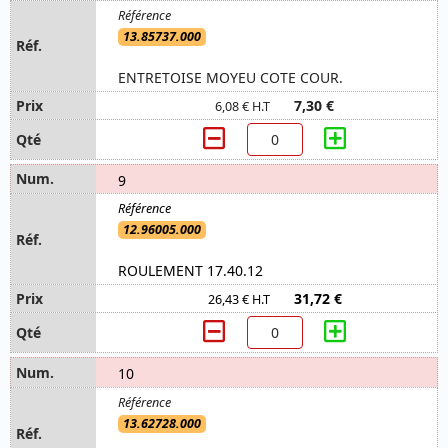
13.85737.000
ENTRETOISE MOYEU COTE COUR.
7,30 €
6,08 € H.T
9
12.96005.000
ROULEMENT 17.40.12
31,72 €
26,43 € H.T
10
13.62728.000