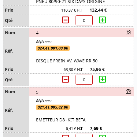
PNEU 80/90-21 SIX DAYS ORIGINE
132,44 €
110,37 € H.T
4
024.41.001.00.00
DISQUE FREIN AV. WAVE RR 50
75,96 €
63,30 € H.T
5
021.41.005.82.00
EMETTEUR D8 -KIT BETA
7,69 €
6,41 € H.T