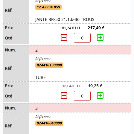
12.42934.059
JANTE RR-50 21.1,6-36 TROUS
217,49 €
181,24 € H.T
2
024410130000
TUBE
19,25 €
16,04 € H.T
3
024410040000