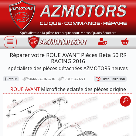
Spécialiste de la pièce technique pour Motos Quads Scooters
Connection
Panie
Réparer votre ROUE AVANT Pièces Beta 50 RR
RACING 2016
spécialiste des pièces détachées AZMOTORS neuves
⟪
Retour
50-RRRACING-16
ROUE AVANT
Info Livraison
ROUE AVANT
Microfiche eclatée des pièces origine