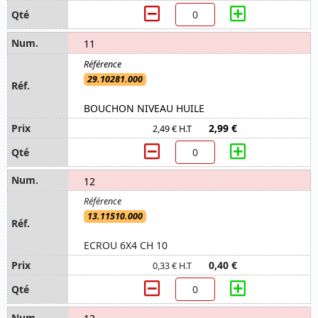
11
29.10281.000
BOUCHON NIVEAU HUILE
2,99 €
2,49 € H.T
12
13.11510.000
ECROU 6X4 CH 10
0,40 €
0,33 € H.T