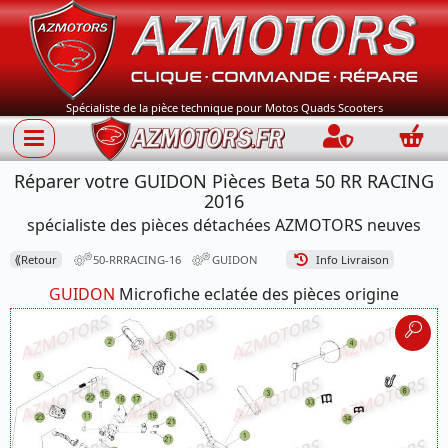
Spécialiste de la pièce technique pour Motos Quads Scooters
Connection
Panie
Réparer votre GUIDON Pièces Beta 50 RR RACING
2016
spécialiste des pièces détachées AZMOTORS neuves
⟪
Retour
50-RRRACING-16
GUIDON
Info Livraison
GUIDON
Microfiche eclatée des pièces origine