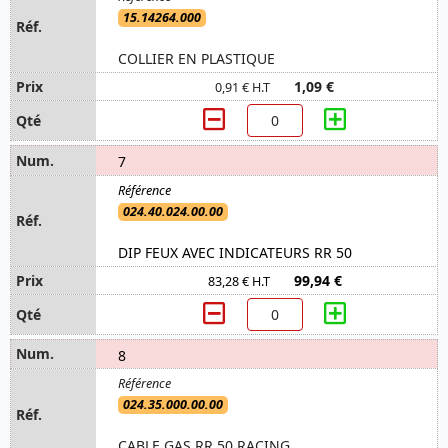
15.14264.000
COLLIER EN PLASTIQUE
1,09 €
0,91 € H.T
7
024.40.024.00.00
DIP FEUX AVEC INDICATEURS RR 50
99,94 €
83,28 € H.T
8
024.35.000.00.00
CABLE GAS RR 50 RACING