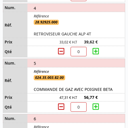
4
28.92925.000
RETROVISEUR GAUCHE ALP 4T
39,62 €
33,02 € H.T
5
024.35.003.82.00
COMMANDE DE GAZ AVEC POIGNEE BETA
56,77 €
47,31 € H.T
6