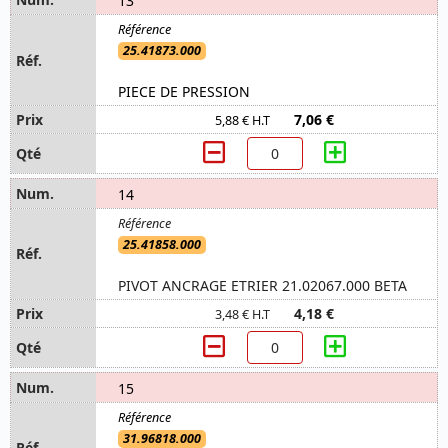
13
25.41873.000
PIECE DE PRESSION
7,06 €
5,88 € H.T
14
25.41858.000
PIVOT ANCRAGE ETRIER 21.02067.000 BETA
4,18 €
3,48 € H.T
15
31.96818.000