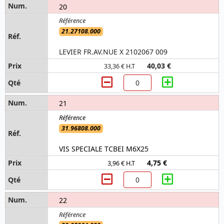
20
21.27108.000
LEVIER FR.AV.NUE X 2102067 009
40,03 €
33,36 € H.T
21
31.96808.000
VIS SPECIALE TCBEI M6X25
4,75 €
3,96 € H.T
22