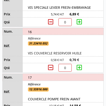
VIS SPECIALE LEVIER FREIN-EMBRAYAGE
6,89 €
5,74 € H.T
16
31.23410.052
VIS COUVERCLE RESERVOIR HUILE
0,70 €
0,58 € H.T
17
12.55916.000
COUVERCLE POMPE FREIN AVANT
14,58 €
12,15 € H.T