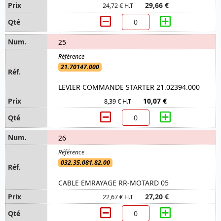
29,66 €
24,72 € H.T
25
21.70147.000
LEVIER COMMANDE STARTER 21.02394.000
10,07 €
8,39 € H.T
26
032.35.081.82.00
CABLE EMRAYAGE RR-MOTARD 05
27,20 €
22,67 € H.T