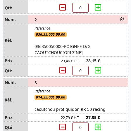
2
036.35.005.00.00
036350050000-POIGNEE D/G
CAOUTCHOUC[ORIGINE]
28,15 €
23,46 € H.T
3
014.35.001.00.00
caoutchou prot.guidon RR 50 racing
27,35 €
22,79 € H.T