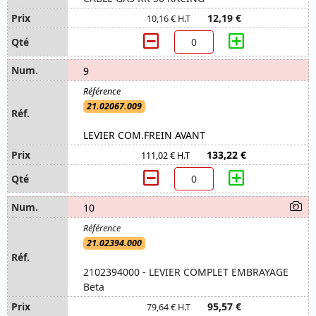
12,19 €
10,16 € H.T
9
21.02067.009
LEVIER COM.FREIN AVANT
133,22 €
111,02 € H.T
10
21.02394.000
2102394000 - LEVIER COMPLET EMBRAYAGE
Beta
95,57 €
79,64 € H.T