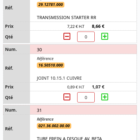
29.12781.000
TRANSMISSION STARTER RR
8,66 €
7,22 € H.T
30
16.50510.000
JOINT 10.15.1 CUIVRE
1,07 €
0,89 € H.T
31
021.36.002.00.00
TUBE FREIN A DISQUE AV. BETA