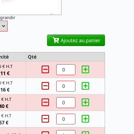
agrandir
Ajoutez au panier
nité
Qté
6 € H.T
,11 €
0 € H.T
,16 €
 € H.T
40 €
 € H.T
57 €