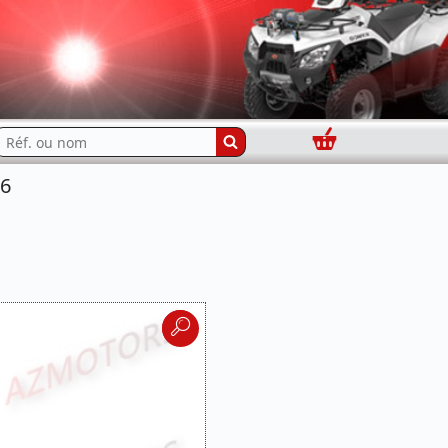
Panier
echercher...
16