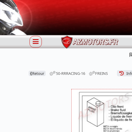
R
⟪
Retour
50-RRRACING-16
FREINS
Inf