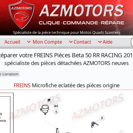
Spécialiste de la pièce technique pour Motos Quads Scooters
R
Accueil
Mon Compte
Contact
Aide
éparer votre FREINS Pièces Beta 50 RR RACING 20
spécialiste des pièces détachées AZMOTORS neuves
o Livraison
FREINS
Microfiche eclatée des pièces origine