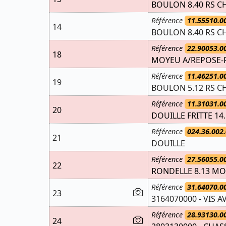
BOULON 8.40 RS CH
Référence
11.55510.0
14
BOULON 8.40 RS CH
Référence
22.90053.0
18
MOYEU A/REPOSE-P
Référence
11.46251.0
19
BOULON 5.12 RS C
Référence
11.31031.0
20
DOUILLE FRITTE 14.
Référence
024.36.002.
21
DOUILLE
Référence
27.56055.0
22
RONDELLE 8.13 MO
Référence
31.64070.0
23
3164070000 - VIS A
Référence
28.93130.0
24