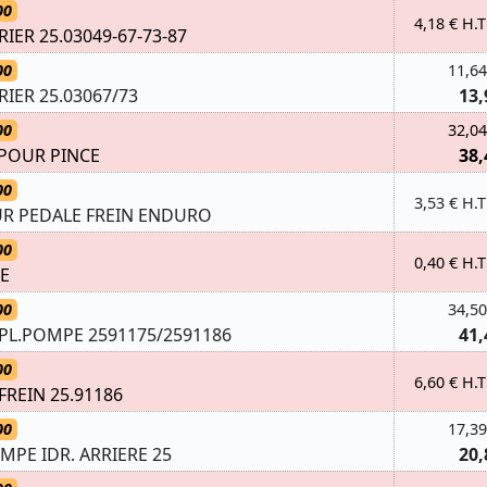
00
4,18 € H.T
IER 25.03049-67-73-87
00
11,64
IER 25.03067/73
13,
00
32,04
 POUR PINCE
38,
00
3,53 € H.T
UR PEDALE FREIN ENDURO
00
0,40 € H.T
LE
00
34,50
PL.POMPE 2591175/2591186
41,
00
6,60 € H.T
FREIN 25.91186
00
17,39
MPE IDR. ARRIERE 25
20,