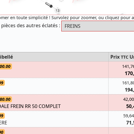
mer en toute simplicité ! Survolez pour zoomer, ou cliquez pour 
 pièces des autres éclatés :
ibellé
Prix
U
TTC
00.00
141,7
170
09
161,8
194
80.00
42,00
DALE FREIN RR 50 COMPLET
50,
09
59,64
ERE
71,
00