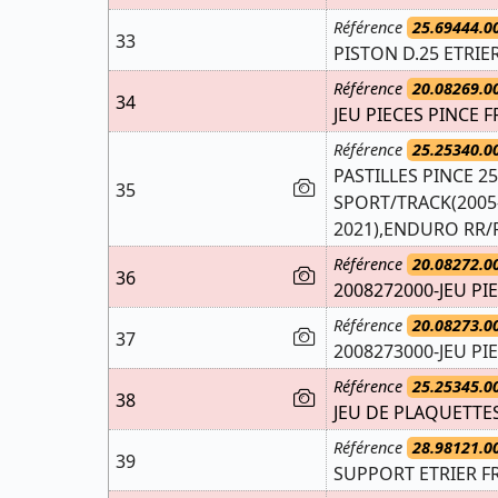
Référence
25.69444.0
33
PISTON D.25 ETRIER
Référence
20.08269.0
34
JEU PIECES PINCE F
Référence
25.25340.0
PASTILLES PINCE 2
35
SPORT/TRACK(2005-
2021),ENDURO RR/R
Référence
20.08272.0
36
2008272000-JEU PIE
Référence
20.08273.0
37
2008273000-JEU PIE
Référence
25.25345.0
38
JEU DE PLAQUETTES
Référence
28.98121.0
39
SUPPORT ETRIER FR