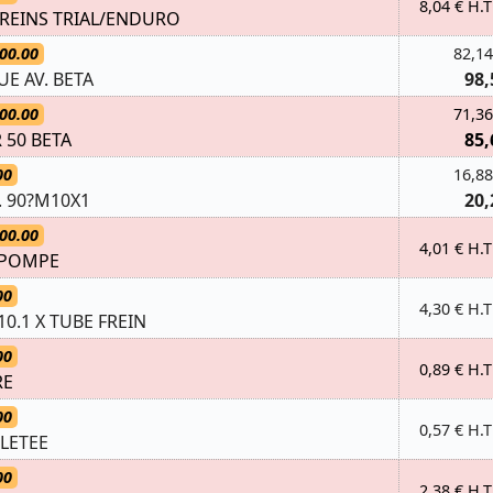
8,04 € H.T
FREINS TRIAL/ENDURO
00.00
82,14
UE AV. BETA
98,
00.00
71,36
 50 BETA
85,
00
16,88
. 90?M10X1
20,
00.00
4,01 € H.T
-POMPE
00
4,30 € H.T
0.1 X TUBE FREIN
00
0,89 € H.T
RE
00
0,57 € H.T
LETEE
00
2,38 € H.T