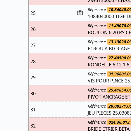
2893130000 - CHAS
Référence
10.84040.0
25
1084040000-TIGE 
Référence
11.49070.0
26
BOULON 6.20 RS CH
Référence
13.13020.0
27
ECROU A BLOCAGE
Référence
27.40500.0
28
RONDELLE 6.12.1,6
Référence
31.96801.0
29
VIS POUR PINCE 25.
Référence
25.41854.0
30
PIVOT ANCRAGE ETR
Référence
20.08271.0
31
JEU PIECES 25.0308
Référence
024.36.013.
32
BRIDE ETRIER BETA