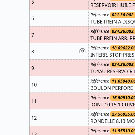
5
RESERVOIR HUILE 
Référence
021.36.002.
6
TUBE FREIN A DISQ
Référence
024.36.003.
7
TUBE FREIN ARR. RR
Référence
18.89622.0
8
INTERR. STOP PRES
Référence
024.36.008.
9
TUYAU RÉSERVOIR
Référence
11.65040.0
10
BOULON PERFORE 1
Référence
16.50510.0
11
JOINT 10.15.1 CUIV
Référence
27.56055.0
12
RONDELLE 8.13 MO
Référence
11.55510.0
13