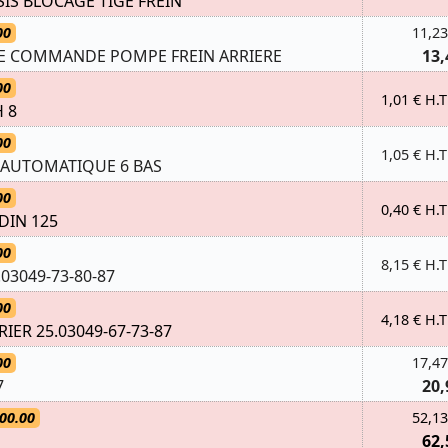
SIS BLOCAGE TIGE FREIN
00
11,23
DE COMMANDE POMPE FREIN ARRIERE
13,
00
1,01 € H.T
 8
00
1,05 € H.T
 AUTOMATIQUE 6 BAS
00
0,40 € H.T
 DIN 125
00
8,15 € H.T
03049-73-80-87
00
4,18 € H.T
IER 25.03049-67-73-87
00
17,47
7
20,
00.00
52,13
62,