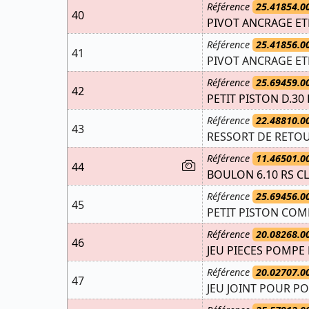
Référence
25.41854.0
40
PIVOT ANCRAGE ETR
Référence
25.41856.0
41
PIVOT ANCRAGE ETR
Référence
25.69459.0
42
PETIT PISTON D.30
Référence
22.48810.0
43
RESSORT DE RETO
Référence
11.46501.0
44
BOULON 6.10 RS C
Référence
25.69456.0
45
PETIT PISTON COM
Référence
20.08268.0
46
JEU PIECES POMPE 
Référence
20.02707.0
47
JEU JOINT POUR PO