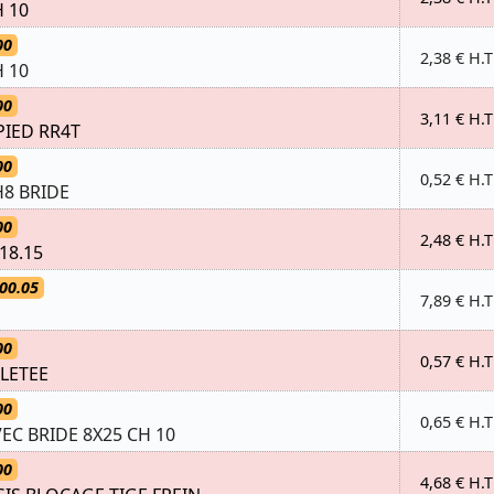
 10
00
2,38 € H.T
 10
00
3,11 € H.T
IED RR4T
00
0,52 € H.T
H8 BRIDE
00
2,48 € H.T
18.15
00.05
7,89 € H.T
00
0,57 € H.T
LETEE
00
0,65 € H.T
VEC BRIDE 8X25 CH 10
00
4,68 € H.T