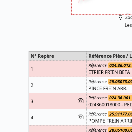
Zoo
Les
N° Repère
Référence Pièce / L
Référence
024.36.012.
1
ETRIER FRIEN BETA
Référence
25.03073.0
2
PINCE FREIN ARR.
Référence
024.36.001.
3
024360018000 - PE
Référence
25.91177.0
4
POMPE FREIN ARRI
Référence
28.05100.0