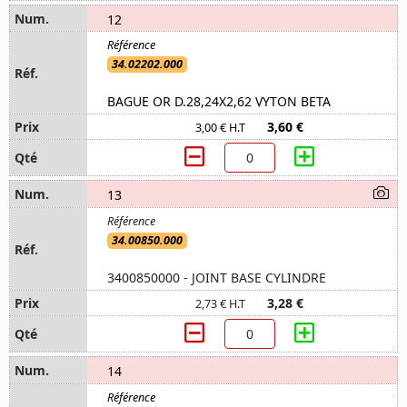
12
34.02202.000
BAGUE OR D.28,24X2,62 VYTON BETA
3,60 €
3,00 € H.T
13
34.00850.000
3400850000 - JOINT BASE CYLINDRE
3,28 €
2,73 € H.T
14