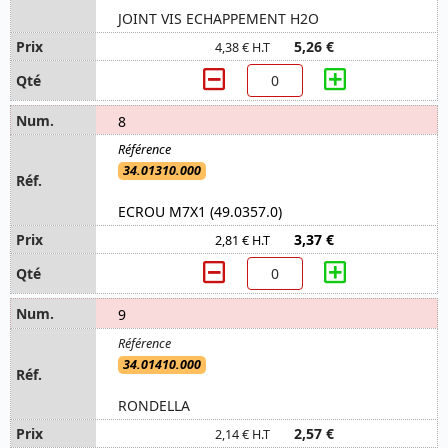
JOINT VIS ECHAPPEMENT H2O
5,26 €
4,38 € H.T
8
34.01310.000
ECROU M7X1 (49.0357.0)
3,37 €
2,81 € H.T
9
34.01410.000
RONDELLA
2,57 €
2,14 € H.T