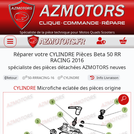
Spécialiste de la pièce technique pour Motos Quads Scooters
Connection
Panie
Réparer votre CYLINDRE Pièces Beta 50 RR
RACING 2016
spécialiste des pièces détachées AZMOTORS neuves
⟪
Retour
50-RRRACING-16
CYLINDRE
Info Livraison
CYLINDRE
Microfiche eclatée des pièces origine