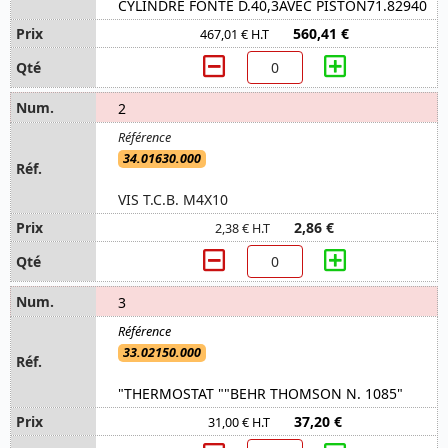
CYLINDRE FONTE D.40,3AVEC PISTON71.82940
560,41 €
467,01 € H.T
2
34.01630.000
VIS T.C.B. M4X10
2,86 €
2,38 € H.T
3
33.02150.000
"THERMOSTAT ""BEHR THOMSON N. 1085"
37,20 €
31,00 € H.T