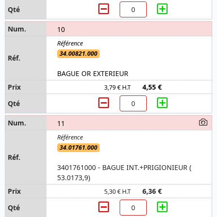
10
34.00821.000
BAGUE OR EXTERIEUR
4,55 €
3,79 € H.T
11
34.01761.000
3401761000 - BAGUE INT.+PRIGIONIEUR (
53.0173,9)
6,36 €
5,30 € H.T