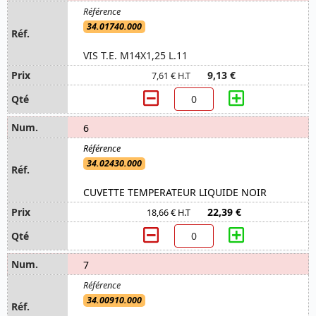
34.01740.000
VIS T.E. M14X1,25 L.11
9,13 €
7,61 € H.T
6
34.02430.000
CUVETTE TEMPERATEUR LIQUIDE NOIR
22,39 €
18,66 € H.T
7
34.00910.000