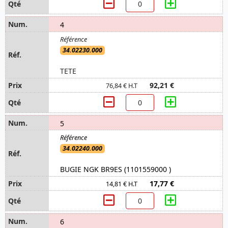
4
34.02230.000
TETE
92,21 €
76,84 € H.T
5
34.02240.000
BUGIE NGK BR9ES (1101559000 )
17,77 €
14,81 € H.T
6